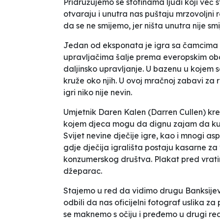
Pridružujemo se stotinama ljudi koji već 
otvaraju i unutra nas puštaju mrzovoljni 
da se ne smijemo, jer ništa unutra nije smi
Jedan od eksponata je igra sa čamcima pu
upravljačima šalje prema everopskim ob
daljinsko upravljanje. U bazenu u kojem s
kruže oko njih. U ovoj mračnoj zabavi za
igri niko nije nevin.
Umjetnik Daren Kalen (Darren Cullen) krei
kojem djeca mogu da dignu zajam da kupe 
Svijet nevine dječije igre, kao i mnogi as
gdje dječija igrališta postaju kasarne 
konzumerskog društva. Plakat pred vrat
džeparac
.
Stajemo u red da vidimo drugu Banksijevu
odbili da nas oficijelni fotograf uslika za 
se maknemo s očiju i pređemo u drugi red.