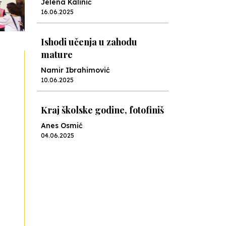
Jelena Kalinić
16.06.2025
Ishodi učenja u zahodu
mature
Namir Ibrahimović
10.06.2025
Kraj školske godine, fotofiniš
Anes Osmić
04.06.2025
Reformar’s Coming
Nenad Veličković
29.10.2024
Cuke i djeca