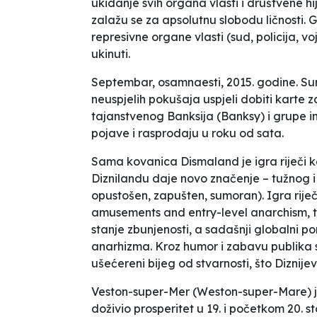
ukidanje svih organa vlasti i društvene hije
zalažu se za apsolutnu slobodu ličnosti. 
represivne organe vlasti (sud, policija, v
ukinuti.
Septembar, osamnaesti, 2015. godine. Su
neuspjelih pokušaja uspjeli dobiti karte 
tajanstvenog Banksija (
Banksy
) i grupe 
pojave i rasprodaju u roku od sata.
Sama kovanica Dismaland je igra riječ
Diznilandu daje novo značenje – tužnog 
opustošen, zapušten, sumoran). Igra rije
amusements and entry-level anarchism
,
stanje zbunjenosti, a sadašnji globalni p
anarhizma. Kroz humor i zabavu publika 
ušećereni bijeg od stvarnosti, što Diznije
Veston-super-Mer (Weston-super-Mare) je t
doživio prosperitet u 19. i početkom 20. st