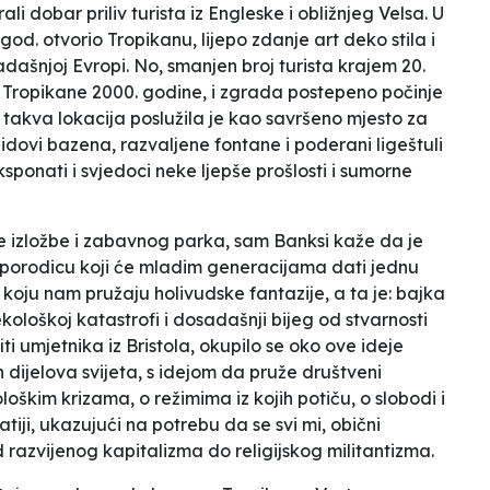
li dobar priliv turista iz Engleske i obližnjeg Velsa. U
 god. otvorio Tropikanu, lijepo zdanje art deko stila i
ašnjoj Evropi. No, smanjen broj turista krajem 20.
Tropikane 2000. godine, i zgrada postepeno počinje
 takva lokacija poslužila je kao savršeno mjesto za
zidovi bazena, razvaljene fontane i poderani ligeštuli
sponati i svjedoci neke ljepše prošlosti i sumorne
 izložbe i zabavnog parka, sam Banksi kaže da je
u porodicu koji će mladim generacijama dati jednu
koju nam pružaju holivudske fantazije, a ta je:
bajka
ekološkoj katastrofi i dosadašnji bijeg od stvarnosti
fiti umjetnika iz Bristola, okupilo se oko ove ideje
ih dijelova svijeta, s idejom da pruže društveni
škim krizama, o režimima iz kojih potiču, o slobodi i
tiji, ukazujući na potrebu da se svi mi, obični
d razvijenog kapitalizma do religijskog militantizma.