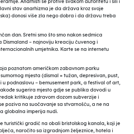
rarhije. Anarhisti se protive svakom autoritetu i sili i
Glavni stav anarhizma je da država kroz svoje
ojska) donosi više zla nego dobra i da državu treba
n­čan dan. Sretni smo što smo nakon sedmica
za Dismaland – najnoviju kreaciju čuvenog i
internacionalnih umjetnika. Karte se na internetu
i koja poznatom američkom zabavnom parku
i sumornog mjesta (
dismal
= tužan, depresivan, pust,
či u podnaslovu –
bemusement park
,
a festival of art,
 takođe sugerira mjesto gdje se publika dovodi u
oredak kritikuje zdravom dozom subverzije i
se poziva na suočavanje sa stvarnošću, a ne na
va globalna imperija nudi.
uristički gradić na obali bristolskog kanala, koji je
oljeća, naročito sa izgradnjom željeznice, hotela i