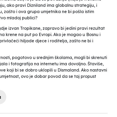
u, ako pravi Dizniland ima globalnu strategiju, i
nu, zašto i ova grupa umjetnika ne bi pošla istim
tvo mladoj publici?
dje izvan Tropikane, zapravo bi jedini pravi rezultat
ona krene na put po Evropi. Ako je mogao u Bosnu i
vlačeći hiljade djece i roditelja, zašto ne bi i
nosti, pogotovo u srednjim školama, mogli bi skrenuti
ala i fotografija na internetu ima dovoljno. Štaviše,
ve koji bi se dobro uklopili u Dismaland. Ako nastavni
umjetnost, ovo je dobar povod da se taj propust
a