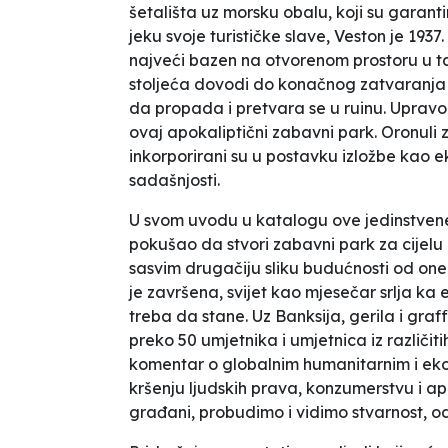
šetališta uz morsku obalu, koji su garantira
jeku svoje turističke slave, Veston je 1937.
najveći bazen na otvorenom prostoru u tad
stoljeća dovodi do konačnog zatvaranja 
da propada i pretvara se u ruinu. Upravo
ovaj apokaliptični zabavni park. Oronuli 
inkorporirani su u postavku izložbe kao ek
sadašnjosti.
U svom uvodu u katalogu ove jedinstvene
pokušao da stvori zabavni park za cijel
sasvim drugačiju sliku budućnosti od one 
je završena, svijet kao mjesečar srlja ka 
treba da stane
. Uz Banksija, gerila i graf
preko 50 umjetnika i um­jetnica iz različit
komentar o globalnim humanitarnim i ekolo
kršenju ljudskih prava, konzumerstvu i apa
građani, probudimo i vidimo stvar­nost, o