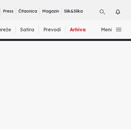
Press
Čitaonica
Magazin
Slik&Slika
mreže
Satira
Prevodi
Arhiva
Meni