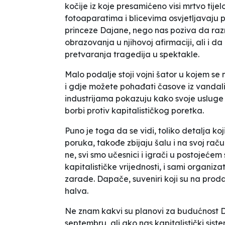
kočije iz koje presamićeno visi mrtvo tije
fotoaparatima i blicevima osvjetljavaju 
princeze Dajane, nego nas poziva da razm
obrazovanja u njihovoj afirmaciji, ali i 
pretvaranja tragedija u spektakle.
Malo podalje stoji vojni šator u kojem se
i gdje možete pohađati časove iz vandali
industrijama pokazuju kako svoje usluge 
borbi protiv kapitalističkog poretka.
Puno je toga da se vidi, toliko detalja koj
poruka, takođe zbijaju šalu i na svoj račun,
ne, svi smo učesnici i igrači u postojeće
kapitalističke vrijednosti, i sami organiza
zarade. Dapače, suveniri koji su na proda
halva.
Ne znam kakvi su planovi za budućnost
septembru, ali ako nas kapitalistički sist