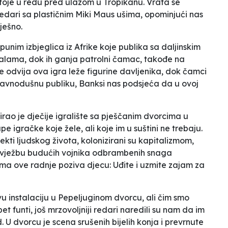
stoje u redu pred ulazom u Tropikanu. Vrata se
redari sa plastičnim Miki Maus ušima, opominjući nas
ješno.
nim izbjeglica iz Afrike koje publika sa daljinskim
alama, dok ih ganja patrolni čamac, takođe na
e odvija ova igra leže figurine davljenika, dok čamci
 ravnodušnu publiku, Banksi nas podsjeća da u ovoj
rao je dječije igralište sa pješčanim dvorcima u
igračke koje žele, ali koje im u suštini ne trebaju.
pekti ljudskog života, kolonizirani su kapitalizmom,
za vježbu budućih vojnika odbrambenih snaga
ima ove radnje poziva djecu:
Uđite i uzmite zajam za
 instalaciju u Pepeljuginom dvorcu, ali čim smo
pet funti, još mrzovoljniji redari naredili su nam da im
 U dvorcu je scena srušenih bijelih konja i prevrnute