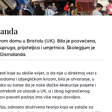
landa
vom domu u Bristolu (UK). Bila je posvećena,
pruga, prijateljica i umjetnica. Školegijum je
z Dismalanda.
i koje su obišle svijet, a da nije u direktnoj vezi s
dama i izbjegličkom krizom, bila je otvaranje, u
ako su šanse da je naše đačke ekskurzije posjete i
 potrebnih za ulazak u UK, a i zbog ograničenog
tavi posveti pažnja ima više nego dovoljno.
ofija, odnosno društvena teorija koja se zalaže za