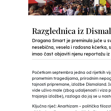
Razglednica iz Disma
Dragana Smart je preminula juče u s
nesebična, vesela i radosna kćerka, su
imao čast objaviti njenu reportažu i
Početkom septembra jedna od rijetkih vijest
prometnim tragedijama, prirodnim nepogo
tajnosti pripremane, izložbe Dismaland. I
vide uživo male (zbog udaljenosti i viza
trajanja izložbe), razloga da joj se u nas
Ključna riječ: Anarhizam – politička filoz