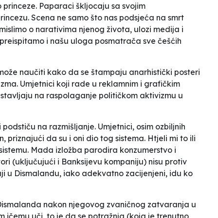
lo princeze. Paparaci škljocaju sa svojim
princezu. Scena ne samo što nas podsjeća na smrt
islimo o narativima njenog života, ulozi medija i
da preispitamo i našu uloga posmatrača sve češćih
 može naučiti kako da se štampaju anarhistički posteri
zma. Umjetnici koji rade u reklamnim i grafičkim
stavljaju na raspolaganje političkom aktivizmu u
i podstiču na razmišljanje. Umjetnici, osim ozbiljnih
 priznajući da su i oni dio tog sistema. Htjeli mi to ili
m sistemu. Mada izložba parodira konzumerstvo i
tori (uključujući i Banksijevu kompaniju) nisu protiv
ji u Dismalandu, iako adekvatno zacijenjeni, idu ko
 Dismalanda nakon njegovog zvaničnog zatvaranja u
em ičemu uči, to je da se potražnja (koja je trenutno