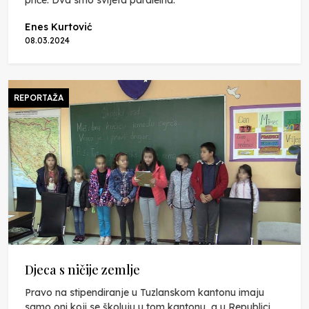
priče. Dva smo svijeta paralelna.
Enes Kurtović
08.03.2024
REPORTAŽA
Djeca s ničije zemlje
Pravo na stipendiranje u Tuzlanskom kantonu imaju
samo oni koji se školuju u tom kantonu, a u Republici