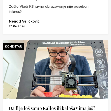
Zašto Vladi KS javno obrazovanje nije poseban
interes?
Nenad Veličković
23.06.2026
KOMENTAR
Da li je loš samo Kallos ili kaloša* ima još?