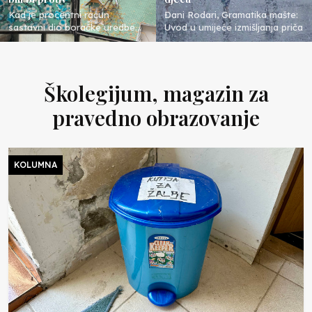
Kad je procentni račun
Đani Rodari, Gramatika mašte:
sastavni dio boračke uredbe
Uvod u umijeće izmišljanja priča
na koju se poziva pravilnik koji
tumači prosvjetni radnik, a
mišljenj...
Školegijum, magazin za
pravedno obrazovanje
KOLUMNA