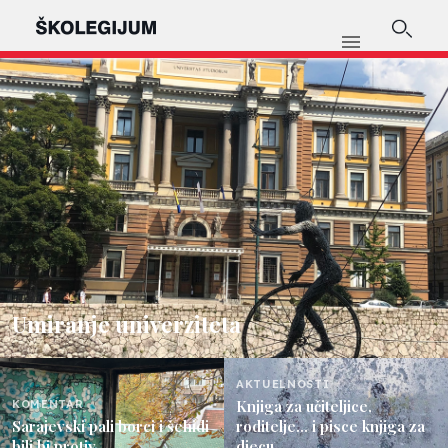
Umiranje univerziteta
AKTUELNOSTI
Knjiga za učiteljice,
KOMENTAR
Sarajevski pali borci i šehidi
roditelje... i pisce knjiga za
bili bi protiv
djecu