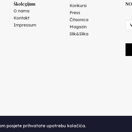
Školegijum
NO
Konkursi
O nama
Press
Kontakt
Čitaonica
Impressum
Magazin
Slik&Slika
kom posjete prihvatate upotrebu kolačića.