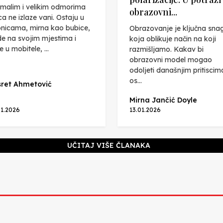
malim i velikim odmorima
obrazovni...
ca ne izlaze vani. Ostaju u
onicama, mirna kao bubice,
Obrazovanje je ključna sna
de na svojim mjestima i
koja oblikuje način na koji
e u mobitele, ...
razmišljamo. Kakav bi
obrazovni model mogao
odoljeti današnjim pritiscim
os...
ret Ahmetović
Mirna Jančić Doyle
01.2026
13.01.2026
UČITAJ VIŠE ČLANAKA