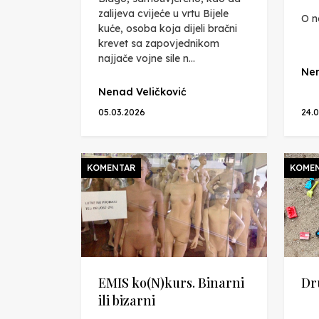
zalijeva cvijeće u vrtu Bijele
O n
kuće, osoba koja dijeli bračni
krevet sa zapovjednikom
najjače vojne sile n...
Nen
Nenad Veličković
05.03.2026
24.
KOMENTAR
KOME
EMIS ko(N)kurs. Binarni
Dr
ili bizarni