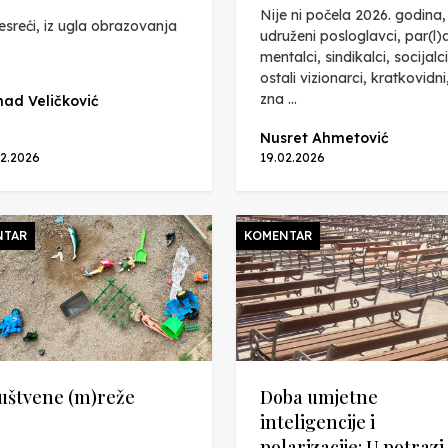
Nije ni počela 2026. godina,
esreći, iz ugla obrazovanja
udruženi posloglavci, par(l)
mentalci, sindikalci, socijalci
ostali vizionarci, kratkovidni
zna ...
ad Veličković
Nusret Ahmetović
02.2026
19.02.2026
NTAR
KOMENTAR
uštvene (m)reže
Doba umjetne
inteligencije i
polarizacije: U potrazi