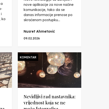
 a
nove aplikacije za nove načine
a-
komunikacije, tako da se
 i
danas informacije prenose po
, ko
skraćenom postupku...
Nusret Ahmetović
09.02.2026
KOMENTAR
Nevidljivi rad nastavnika:
vrijednost koja se ne
 za
može fotografisa...