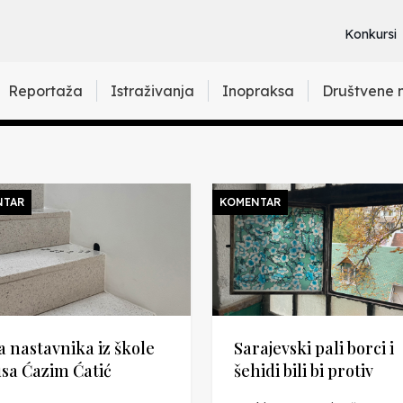
Konkursi
Reportaža
Istraživanja
Inopraksa
Društvene 
NTAR
KOMENTAR
a nastavnika iz škole
Sarajevski pali borci i
sa Ćazim Ćatić
šehidi bili bi protiv