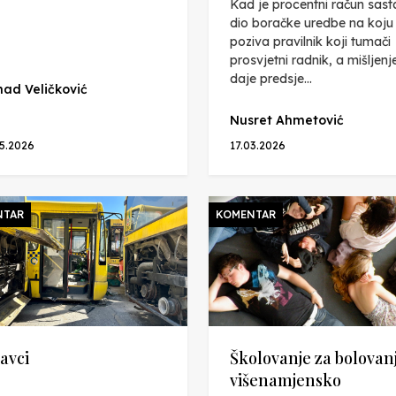
Kad je procentni račun sast
dio boračke uredbe na koju
poziva pravilnik koji tumači
prosvjetni radnik, a mišljenj
daje predsje...
ad Veličković
Nusret Ahmetović
05.2026
17.03.2026
NTAR
KOMENTAR
avci
Školovanje za bolovanj
višenamjensko