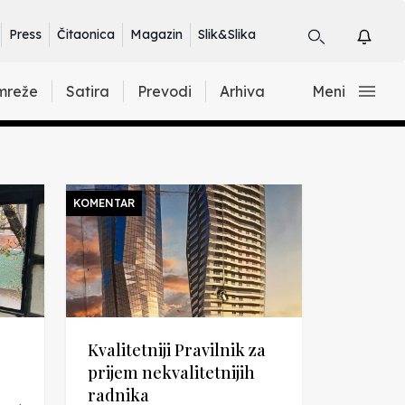
Press
Čitaonica
Magazin
Slik&Slika
mreže
Satira
Prevodi
Arhiva
Meni
KOMENTAR
Kvalitetniji Pravilnik za
prijem nekvalitetnijih
radnika