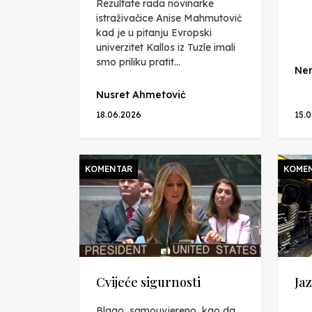
Rezultate rada novinarke
istraživačice Anise Mahmutović
kad je u pitanju Evropski
univerzitet Kallos iz Tuzle imali
smo priliku pratit...
Nen
Nusret Ahmetović
18.06.2026
15.
KOMENTAR
KOME
Cvijeće sigurnosti
Jaz
Blago, samouvjereno, kao da