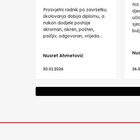
Na 
Prosvjetni radnik po završetku
dje
školovanja dobija diplomu, a
uči
nakon dodjele postaje
sje
skroman, iskren, pošten,
bulj
pažljiv, odgovoran, vrijeda...
Nus
Nusret Ahmetović
30.01.2026
26.