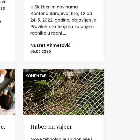
avni
U Službenim novinama
 se
Kantona Sarajevo, broj 12 od
24. 3. 2022. godine, objavljen je
e
Pravilnik s kriterijima za prijem
radnika u radni ...
Nusret Ahmetović
05.03.2026
KOMENTAR
e,
Haber na vajber
Nove tehnologije su donijele i