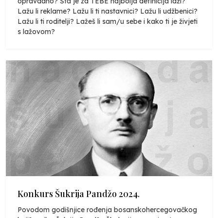
opravdano? Šta je za TEBE najbolja definicija laži?
Lažu li reklame? Lažu li ti nastavnici? Lažu li udžbenici?
Lažu li ti roditelji? Lažeš li sam/u sebe i kako ti je živjeti
s lažovom?
Konkurs Šukrija Pandžo 2024.
Povodom godišnjice rođenja bosanskohercegovačkog