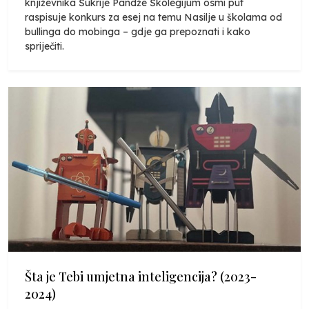
književnika Šukrije Pandže Školegijum osmi put
raspisuje konkurs za esej na temu Nasilje u školama od
bullinga do mobinga – gdje ga prepoznati i kako
spriječiti.
Šta je Tebi umjetna inteligencija? (2023-
2024)