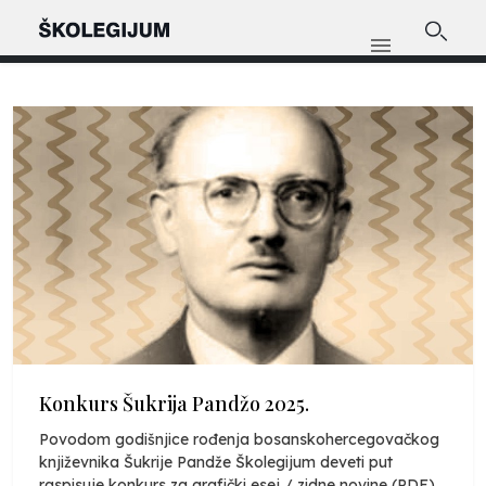
Konkurs Šukrija Pandžo 2025.
Povodom godišnjice rođenja bosanskohercegovačkog
književnika Šukrije Pandže Školegijum deveti put
raspisuje konkurs za grafički esej / zidne novine (PDF)