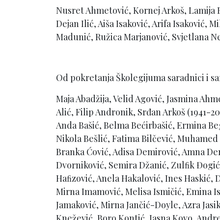
Nusret Ahmetović, Kornej Arkoš, Lamija B
Dejan Ilić, Aiša Isaković, Arifa Isaković,
Madunić, Ružica Marjanović, Svjetlana Ne
Od pokretanja Školegijuma saradnici i sa
Maja Abadžija, Velid Agović, Jasmina Ahm
Alić, Filip Andronik, Srđan Arkoš (1941-2
Anda Bašić, Belma Bećirbašić, Ermina Be
Nikola Bešlić, Fatima Bilčević, Muhamed 
Branka Ćović, Adisa Demirović, Amna De
Dvorniković, Semira Džanić, Zulﬁk Đogić,
Haﬁzović, Anela Hakalović, Ines Haskić
Mirna Imamović, Melisa Ismičić, Emina Is
Jamaković, Mirna Jančić-Doyle, Azra Jasika
Knežević, Boro Kontić, Jasna Kovo, Andr