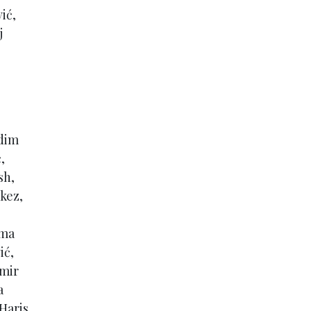
ić,
j
edim
,
sh,
rkez,
lma
ić,
dmir
a
Haris