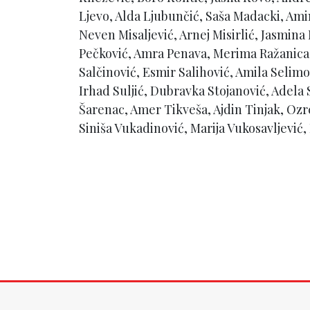
Ljevo, Alda Ljubunčić, Saša Madacki, Am
Neven Misaljević, Arnej Misirlić, Jasmi
Pečković, Amra Penava, Merima Ražanica,
Salčinović, Esmir Salihović, Amila Selimo
Irhad Suljić, Dubravka Stojanović, Adela
Šarenac, Amer Tikveša, Ajdin Tinjak, Ozr
Siniša Vukadinović, Marija Vukosavljević