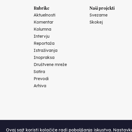
Rubrike
Naši projekti
Aktuelnosti
Svezame
Komentar
Skokej
Kolumna
Intervju
Reportaža
Istraživanja
Inopraksa
Društvene mreže
Satira
Prevodi
Arhiva
Ovaj sajt koristi kolačiće radi poboljšanja iskustva. Nastav