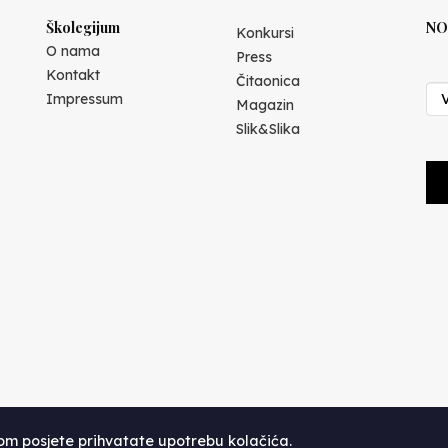
Školegijum
NO
Konkursi
O nama
Press
Kontakt
Čitaonica
Impressum
Magazin
Slik&Slika
kom posjete prihvatate upotrebu kolačića.