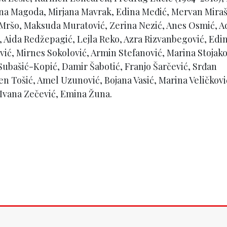
ina Magoda, Mirjana Mavrak, Edina Međić, Mervan Mirašč
na Mršo, Maksuda Muratović, Zerina Nezić, Anes Osmić, 
 Aida Redžepagić, Lejla Reko, Azra Rizvanbegović, Edi
vić, Mirnes Sokolović, Armin Stefanović, Marina Stojako
 Subašić-Kopić, Damir Šabotić, Franjo Šarčević, Srđan
en Tošić, Amel Uzunović, Bojana Vasić, Marina Veličkovi
, Ivana Zečević, Emina Žuna.