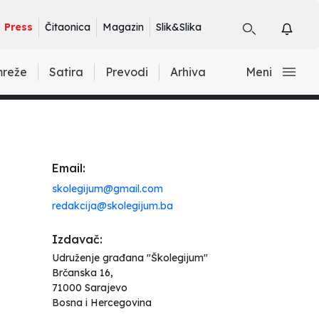
Press
Čitaonica
Magazin
Slik&Slika
mreže
Satira
Prevodi
Arhiva
Meni
Email:
skolegijum@gmail.com
redakcija@skolegijum.ba
Izdavač:
Udruženje građana "Školegijum"
Brčanska 16,
71000 Sarajevo
Bosna i Hercegovina