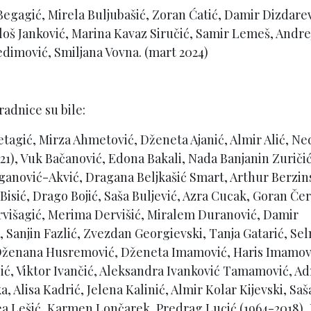
egagić, Mirela Buljubašić, Zoran Ćatić, Damir Dizdarev
 Miloš Janković, Marina Kavaz Siručić, Samir Lemeš, Andre
dimović, Smiljana Vovna. (mart 2024)
radnice su bile:
etagić, Mirza Ahmetović, Dženeta Ajanić, Almir Alić, N
021), Vuk Bačanović, Edona Bakali, Nada Banjanin Zuričić
ganović-Akvić, Dragana Beljkašić Smart, Arthur Berzin
Bisić, Drago Bojić, Saša Buljević, Azra Cucak, Goran Če
rvišagić, Merima Dervišić, Miralem Duranović, Damir
 Sanjin Fazlić, Zvezdan Georgievski, Tanja Gatarić, Se
, Dženana Husremović, Dženeta Imamović, Haris Imamov
ić, Viktor Ivančić, Aleksandra Ivanković Tamamović, A
, Alisa Kadrić, Jelena Kalinić, Almir Kolar Kijevski, Saš
ea Lešić, Karmen Lončarek, Predrag Lucić (1964-2018), 