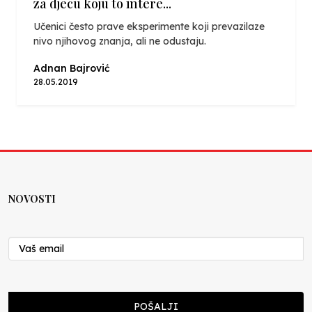
za djecu koju to intere...
Učenici često prave eksperimente koji prevazilaze
nivo njihovog znanja, ali ne odustaju.
Adnan Bajrović
28.05.2019
NOVOSTI
POŠALJI