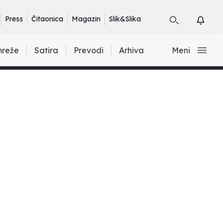
Press
Čitaonica
Magazin
Slik&Slika
mreže
Satira
Prevodi
Arhiva
Meni