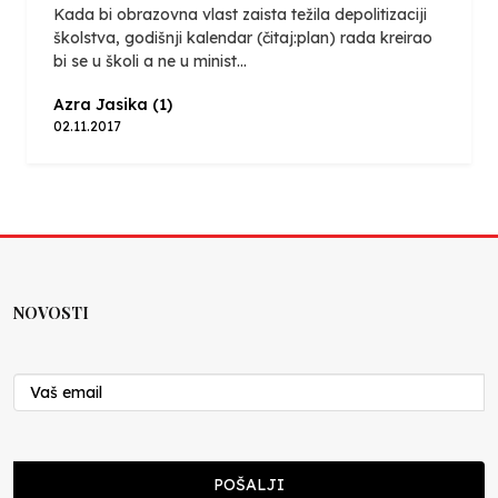
Kada bi obrazovna vlast zaista težila depolitizaciji
školstva, godišnji kalendar (čitaj:plan) rada kreirao
bi se u školi a ne u minist...
Azra Jasika (1)
02.11.2017
NOVOSTI
POŠALJI