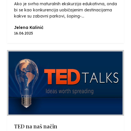
Ako je svrha maturalnih ekskurzija edukativna, onda
bi se kao konkurencija uobičajenim destinacijama
kakve su zabavni parkovi, šoping-...
Jelena Kalinić
16.06.2025
TED na naš način