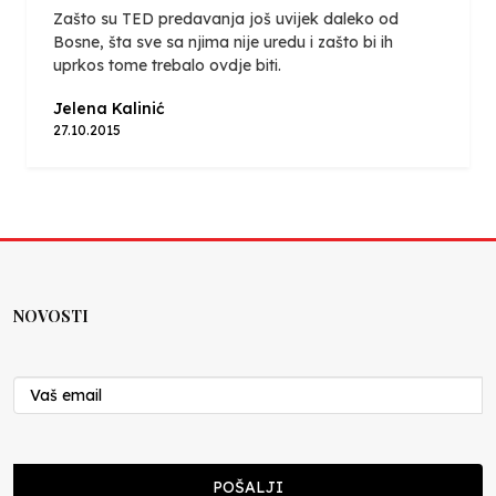
Zašto su TED predavanja još uvijek daleko od
Bosne, šta sve sa njima nije uredu i zašto bi ih
uprkos tome trebalo ovdje biti.
Jelena Kalinić
27.10.2015
NOVOSTI
POŠALJI