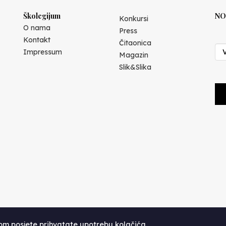
Školegijum
NO
Konkursi
O nama
Press
Kontakt
Čitaonica
Impressum
Magazin
Slik&Slika
kom posjete prihvatate upotrebu kolačića.