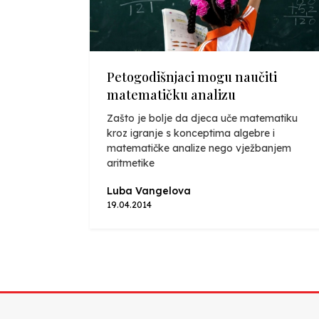
Petogodišnjaci mogu naučiti
matematičku analizu
Zašto je bolje da djeca uče matematiku
kroz igranje s konceptima algebre i
matematičke analize nego vježbanjem
aritmetike
Luba Vangelova
19.04.2014