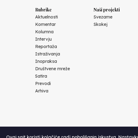
Rubrike
Naši projekti
Aktuelnosti
Svezame
Komentar
Skokej
Kolumna
Intervju
Reportaža
Istraživanja
Inopraksa
Društvene mreže
Satira
Prevodi
Arhiva
Ovaj sajt koristi kolačiće radi poboljšanja iskustva. Nastav