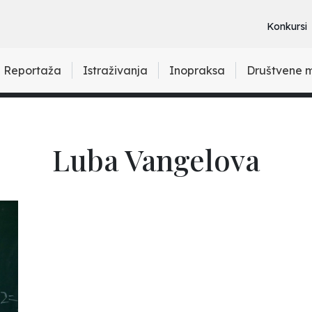
Konkursi
Reportaža
Istraživanja
Inopraksa
Društvene 
Luba Vangelova