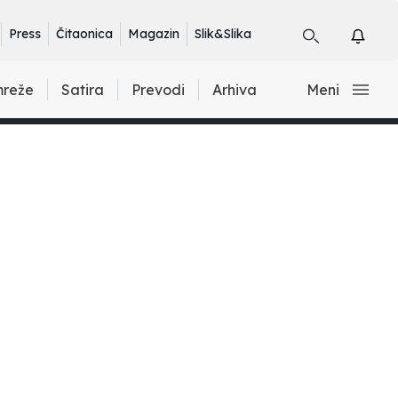
Press
Čitaonica
Magazin
Slik&Slika
mreže
Satira
Prevodi
Arhiva
Meni