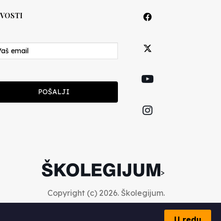
VOSTI
POŠALJI
>
Copyright (c) 2026. Školegijum.
U redu