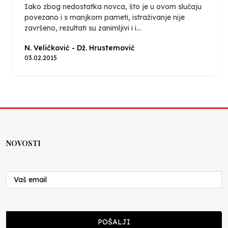
Iako zbog nedostatka novca, što je u ovom slučaju
povezano i s manjkom pameti, istraživanje nije
završeno, rezultati su zanimljivi i i...
N. Veličković - Dž. Hrustemović
03.02.2015
NOVOSTI
POŠALJI