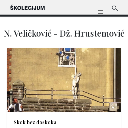
N. Veličković - Dž. Hrustemović
Skok bez doskoka