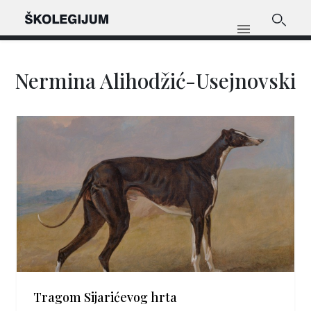
Nermina Alihodžić-Usejnovski
Tragom Sijarićevog hrta