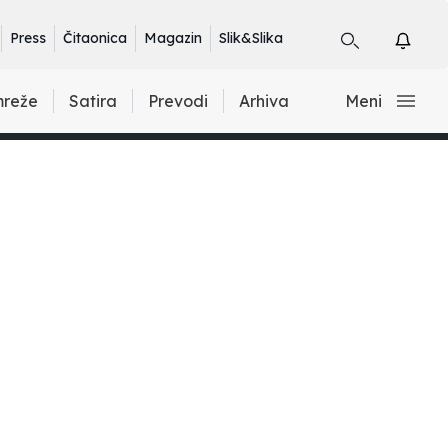
Press
Čitaonica
Magazin
Slik&Slika
mreže
Satira
Prevodi
Arhiva
Meni