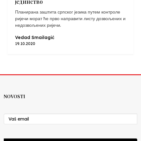
јединство
Планирана заштита српског језика путем контроле
ријечи морат ће прво направити листу дозвољених и
недозвољених ријечи.
Vedad Smailagić
19.10.2020
NOVOSTI