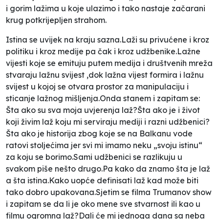
i gorim lažima u koje ulazimo i tako nastaje začarani
krug potkrijepljen strahom.
Istina se uvijek na kraju sazna.Laži su privućene i kroz
politiku i kroz medije pa čak i kroz udžbenike.Lažne
vijesti koje se emituju putem medija i društvenih mreža
stvaraju lažnu svijest ,dok lažna vijest formira i lažnu
svijest u kojoj se otvara prostor za manipulaciju i
sticanje lažnog mišljenja.Onda stanem i zapitam se:
Šta ako su sva moja uvjerenja laž?Šta ako je i život
koji živim laž koju mi serviraju mediji i razni udžbenici?
Šta ako je historija zbog koje se na Balkanu vode
ratovi stoljećima jer svi mi imamo neku „svoju istinu“
za koju se borimo.Sami udžbenici se razlikuju u
svakom piše nešto drugo.Pa kako da znamo šta je laž
a šta istina.Kako uopće definisati laž kad može biti
tako dobro upakovana.Sjetim se filma Trumanov show
i zapitam se da li je oko mene sve stvarnost ili kao u
filmu ogromna laž?Dali će mi jednoga dana sa neba