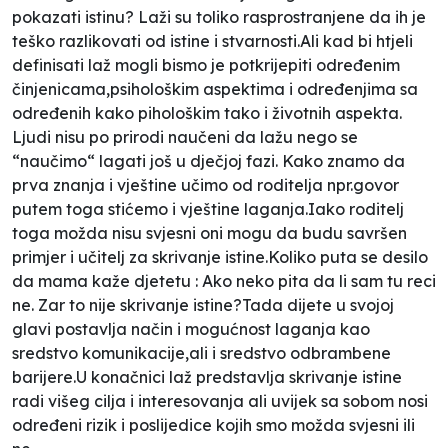
pokazati istinu? Laži su toliko rasprostranjene da ih je
teško razlikovati od istine i stvarnosti.Ali kad bi htjeli
definisati laž mogli bismo je potkrijepiti određenim
činjenicama,psihološkim aspektima i određenjima sa
određenih kako pihološkim tako i životnih aspekta.
Ljudi nisu po prirodi naučeni da lažu nego se
“naučimo“ lagati još u dječjoj fazi. Kako znamo da
prva znanja i vještine učimo od roditelja npr.govor
putem toga stićemo i vještine laganja.Iako roditelj
toga možda nisu svjesni oni mogu da budu savršen
primjer i učitelj za skrivanje istine.Koliko puta se desilo
da mama kaže djetetu : Ako neko pita da li sam tu reci
ne. Zar to nije skrivanje istine?Tada dijete u svojoj
glavi postavlja način i mogućnost laganja kao
sredstvo komunikacije,ali i sredstvo odbrambene
barijere.U konačnici laž predstavlja skrivanje istine
radi višeg cilja i interesovanja ali uvijek sa sobom nosi
određeni rizik i poslijedice kojih smo možda svjesni ili