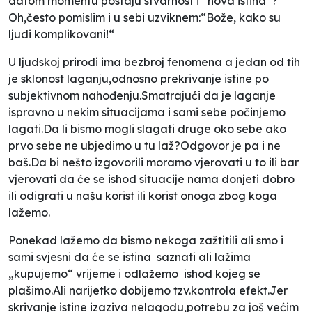
datom momentu postaju stvarnost i “nova istina“?
Oh,često pomislim i u sebi uzviknem:“Bože, kako su
ljudi komplikovani!“
U ljudskoj prirodi ima bezbroj fenomena a jedan od tih
je sklonost laganju,odnosno prekrivanje istine po
subjektivnom nahođenju.Smatrajući da je laganje
ispravno u nekim situacijama i sami sebe počinjemo
lagati.Da li bismo mogli slagati druge oko sebe ako
prvo sebe ne ubjedimo u tu laž?Odgovor je pa i ne
baš.Da bi nešto izgovorili moramo vjerovati u to ili bar
vjerovati da će se ishod situacije nama donjeti dobro
ili odigrati u našu korist ili korist onoga zbog koga
lažemo.
Ponekad lažemo da bismo nekoga zažtitili ali smo i
sami svjesni da će se istina saznati ali lažima
„kupujemo“ vrijeme i odlažemo
ishod kojeg se
plašimo.Ali narijetko dobijemo tzv.kontrola efekt.Jer
skrivanje istine izaziva nelagodu,potrebu za još većim