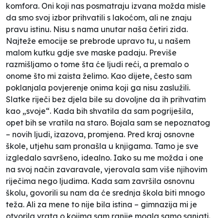
komfora. Oni koji nas posmatraju izvana možda misle
da smo svoj izbor prihvatili s lakoćom, ali ne znaju
pravu istinu. Nisu s nama unutar naša četiri zida.
Najteže emocije se prebrode upravo tu, u našem
malom kutku gdje sve maske padaju. Previše
razmišljamo o tome šta će ljudi reći, a premalo o
onome što mi zaista želimo. Kao dijete, često sam
poklanjala povjerenje onima koji ga nisu zaslužili.
Slatke riječi bez djela bile su dovoljne da ih prihvatim
kao „svoje“. Kada bih shvatila da sam pogriješila,
opet bih se vratila na staro. Bojala sam se nepoznatog
– novih ljudi, izazova, promjena. Pred kraj osnovne
škole, utjehu sam pronašla u knjigama. Tamo je sve
izgledalo savršeno, idealno. Iako su me možda i one
na svoj način zavaravale, vjerovala sam više njihovim
riječima nego ljudima. Kada sam završila osnovnu
školu, govorili su nam da će srednja škola biti mnogo
teža. Ali za mene to nije bila istina – gimnazija mi je
otvorila vrata o kojima sam ranije mogla samo sanjati.