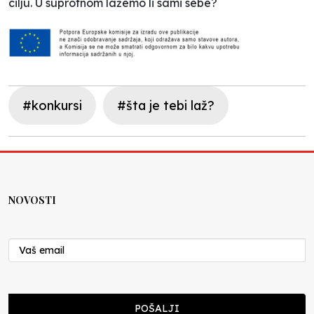
cilju. U suprotnom lažemo li sami sebe?
#konkursi
#šta je tebi laž?
NOVOSTI
POŠALJI