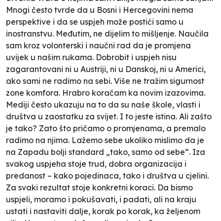
Mnogi često tvrde da u Bosni i Hercegovini nema
perspektive i da se uspjeh može postići samo u
inostranstvu. Međutim, ne dijelim to mišljenje. Naučila
sam kroz volonterski i naučni rad da je promjena
uvijek u našim rukama. Dobrobit i uspjeh nisu
zagarantovani ni u Austriji, ni u Danskoj, ni u Americi,
ako sami ne radimo na sebi. Više ne tražim sigurnost
zone komfora. Hrabro koračam ka novim izazovima.
Mediji često ukazuju na to da su naše škole, vlasti i
društva u zaostatku za svijet. I to jeste istina. Ali zašto
je tako? Zato što pričamo o promjenama, a premalo
radimo na njima. Lažemo sebe ukoliko mislimo da je
na Zapadu bolji standard „tako, samo od sebe“. Iza
svakog uspjeha stoje trud, dobra organizacija i
predanost – kako pojedinaca, tako i društva u cjelini.
Za svaki rezultat stoje konkretni koraci. Da bismo
uspjeli, moramo i pokušavati, i padati, ali na kraju
ustati i nastaviti dalje, korak po korak, ka željenom