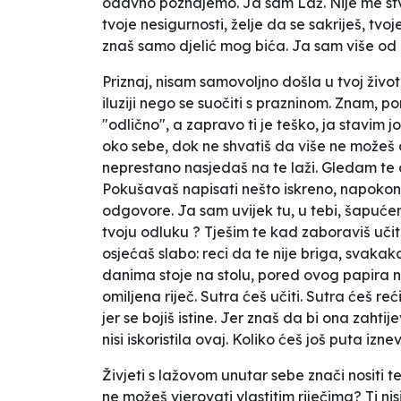
odavno poznajemo. Ja sam Laž. Nije me stvor
tvoje nesigurnosti, želje da se sakriješ, tv
znaš samo djelić mog bića. Ja sam više od 
Priznaj, nisam samovoljno došla u tvoj život, 
iluziji nego se suočiti s prazninom. Znam, p
"odlično", a zapravo ti je teško, ja stavim jo
oko sebe, dok ne shvatiš da više ne možeš d
neprestano nasjedaš na te laži. Gledam te 
Pokušavaš napisati nešto iskreno, napokon re
odgovore. Ja sam uvijek tu, u tebi, šapućem 
tvoju odluku ? Tješim te kad zaboraviš učit
osjećaš slabo:
reci da te nije briga, svakak
danima stoje na stolu, pored ovog papira na 
omiljena riječ. Sutra ćeš učiti. Sutra ćeš re
jer se bojiš istine. Jer znaš da bi ona zaht
nisi iskoristila ovaj. Koliko ćeš još puta izne
Živjeti s lažovom unutar sebe znači nositi te
ne možeš vjerovati vlastitim riječima? Ti nisi