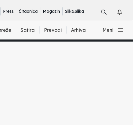
Press
Čitaonica
Magazin
Slik&Slika
mreže
Satira
Prevodi
Arhiva
Meni