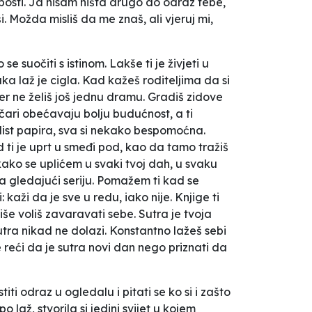
abosti. Ja nisam ništa drugo do odraz tebe,
. Možda misliš da me znaš, ali vjeruj mi,
e suočiti s istinom. Lakše ti je živjeti u
aka laž je cigla. Kad kažeš roditeljima da si
, jer ne želiš još jednu dramu. Gradiš zidove
čari obećavaju bolju budućnost, a ti
list papira, sva si nekako bespomoćna.
d ti je uprt u smeđi pod, kao da tamo tražiš
 kako se uplićem u svaki tvoj dah, u svaku
la gledajući seriju. Pomažem ti kad se
i:
kaži da je sve u redu
, iako nije. Knjige ti
više voliš zavaravati sebe.
Sutra
je tvoja
 sutra nikad ne dolazi. Konstantno lažeš sebi
e reći da je sutra novi dan nego priznati da
iti odraz u ogledalu i pitati se ko si i zašto
o laž, stvorila si jedini svijet u kojem