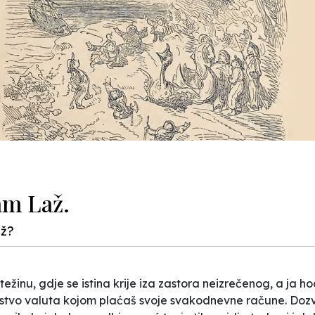
am Laž.
až?
ežinu, gdje se istina krije iza zastora neizrečenog, a ja 
rstvo valuta kojom plaćaš svoje svakodnevne račune. Dozvoli