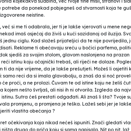
ila kojekakva sudbina, već tvoje tihe misli, strahovi i sl
oje potrebe da ponekad pobjegneš od stvarnosti koja te guši
izgovorene neistine.
već si me ti odabrala, jer ti je lakše vjerovati u mene nego s
onekad imaš osjećaj da živiš u kući sazidanoj od iluzija. Sv
š jednu ciglu. Kad slažeš prijateljici da te nije povrijedila
isati. Reklame ti obećavaju sreću u bočici parfema, politi
dok sjediš za svojim stolom, glavom naslonjena na prazan 
ći istinu koju očajnički trebaš, ali riječi ne dolaze. Pogle
ti da nije vrijeme, da je lakše prešutjeti. Možeš li osjetiti
i:
samo reci da si imala glavobolju
, a znaš da si noć prove
o će proći
, a ne prolazi. Čuvam te od istine koju ne želiš čut
kojem nešto švrljaš, ali nisi ih ni otvorila. Izgleda da naj
ći istinu. Sutra ćeš prestati odgađati. Ali znaš li šta? Tvoje
ijevala promjenu, a promjena je teška. Lažeš sebi jer je lakš
vjeriti vlastita obećanja ?
ret očekivanja koja nikad nećeš ispuniti. Znači gledati vlast
 ništa drugo do priča koju si sama napisala. Nit po nit, laž p