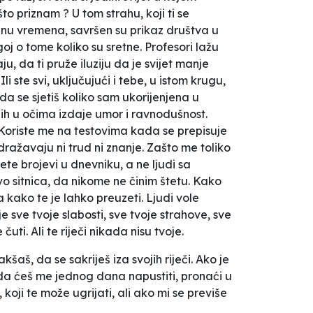
ešto priznam ? U tom strahu, koji ti se
ćinu vremena, savršen su prikaz društva u
j o tome koliko su sretne. Profesori lažu
u, da ti pruže iluziju da je svijet manje
li ste svi, uključujući i tebe, u istom krugu,
ada se sjetiš koliko sam ukorijenjena u
ih u očima izdaje umor i ravnodušnost.
 Koriste me na testovima kada se prepisuje
ražavaju ni trud ni znanje. Zašto me toliko
te brojevi u dnevniku, a ne ljudi sa
ovo sitnica, da nikome ne činim štetu. Kako
na kako te je lahko preuzeti. Ljudi vole
ije sve tvoje slabosti, sve tvoje strahove, sve
uti. Ali te riječi nikada nisu tvoje.
šaš, da se sakriješ iza svojih riječi. Ako je
ožda ćeš me jednog dana napustiti, pronaći u
koji te može ugrijati, ali ako mi se previše