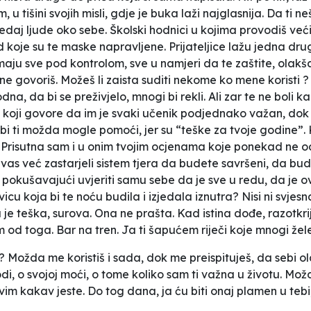
, u tišini svojih misli, gdje je buka laži najglasnija. Da ti n
ledaj ljude oko sebe. Školski hodnici u kojima provodiš ve
koje su te maske napravljene. Prijateljice lažu jedna drugo
maju sve pod kontrolom, sve u namjeri da te zaštite, olakšaj
 ne govoriš. Možeš li zaista suditi nekome ko mene koristi ? I
a, da bi se preživjelo, mnogi bi rekli. Ali zar te ne boli k
koji govore da im je svaki učenik podjednako važan, dok 
 bi ti možda mogle pomoći, jer su “teške za tvoje godine”.
. Prisutna sam i u onim tvojim ocjenama koje ponekad ne od
vas već zastarjeli sistem tjera da budete savršeni, da bude
ti, pokušavajući uvjeriti samu sebe da je sve u redu, da je 
vicu koja bi te noću budila i izjedala iznutra? Nisi ni svjes
stina je teška, surova. Ona ne prašta. Kad istina dođe, razotkr
m od toga. Bar na tren. Ja ti šapućem riječi koje mnogi žele č
? Možda me koristiš i sada, dok me preispituješ, da sebi olak
rodi, o svojoj moći, o tome koliko sam ti važna u životu. M
im kakav jeste. Do tog dana, ja ću biti onaj plamen u tebi, 