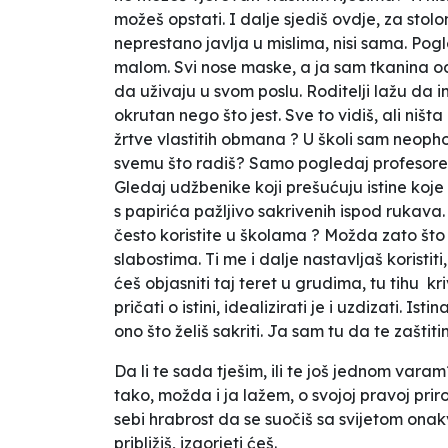
možeš opstati. I dalje sjediš ovdje, za stolom
neprestano javlja u mislima, nisi sama. Pog
malom. Svi nose maske, a ja sam tkanina od 
da uživaju u svom poslu. Roditelji lažu da i
okrutan nego što jest. Sve to vidiš, ali ništa
žrtve vlastitih obmana ? U školi sam neophodn
svemu što radiš? Samo pogledaj profesore 
Gledaj udžbenike koji prešućuju istine koje
s papirića pažljivo sakrivenih ispod rukava
često koristite u školama ? Možda zato što 
slabostima. Ti me i dalje nastavljaš koristi
ćeš objasniti taj teret u grudima, tu tihu kri
pričati o istini, idealizirati je i uzdizati. I
ono što želiš sakriti. Ja sam tu da te zaštiti
Da li te sada tješim, ili te još jednom varam
tako, možda i ja lažem, o svojoj pravoj pri
sebi hrabrost da se suočiš sa svijetom onakv
približiš, izgorjeti ćeš.