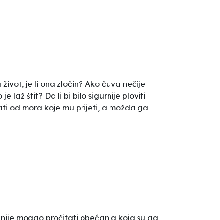
život, je li ona zločin? Ako čuva nečije
e laž štit? Da li bi bilo sigurnije ploviti
ati od mora koje mu prijeti, a možda ga
e nije mogao pročitati obećanja koja su ga