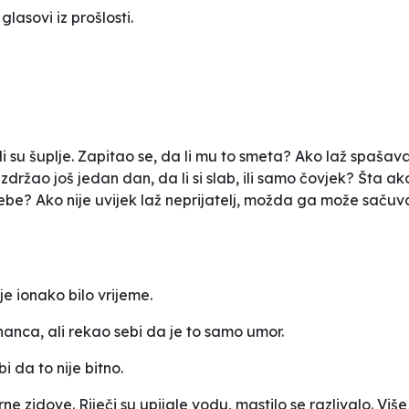
glasovi iz prošlosti.
 su šuplje. Zapitao se, da li mu to smeta? Ako laž spašava 
zdržao još jedan dan, da li si slab, ili samo čovjek? Šta ako j
sebe? Ako nije uvijek laž neprijatelj, možda ga može sačuv
je ionako bilo vrijeme.
anca, ali rekao sebi da je to samo umor.
i da to nije bitno.
e zidove. Riječi su upijale vodu, mastilo se razlivalo. Viš