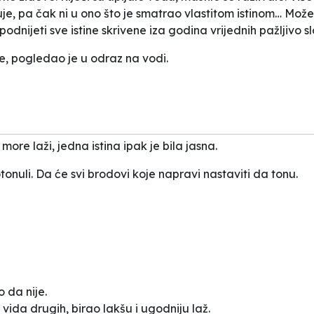
ruje, pa čak ni u ono što je smatrao vlastitom istinom… Mož
podnijeti sve istine skrivene iza godina vrijednih pažljivo 
e, pogledao je u odraz na vodi.
ore laži, jedna istina ipak je bila jasna.
onuli. Da će svi brodovi koje napravi nastaviti da tonu.
o da nije.
 vida drugih, birao lakšu i ugodniju laž.