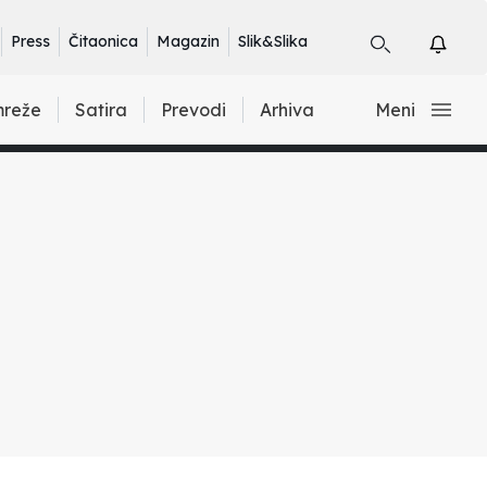
Press
Čitaonica
Magazin
Slik&Slika
mreže
Satira
Prevodi
Arhiva
Meni