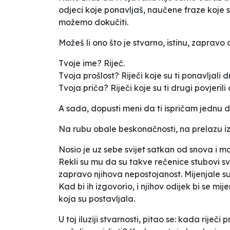
odjeci koje ponavljaš, naučene fraze koje s
možemo dokučiti.
Možeš li ono što je stvarno, istinu, zapravo 
Tvoje ime? Riječ.
Tvoja prošlost? Riječi koje su ti ponavljali dr
Tvoja priča? Riječi koje su ti drugi povjerili 
A sada, dopusti meni da ti ispričam jednu d
Na rubu obale beskonačnosti, na prelazu izmeđ
Nosio je uz sebe svijet satkan od snova i mast
Rekli su mu da su takve rečenice stubovi svi
zapravo njihova nepostojanost. Mijenjale su
Kad bi ih izgovorio, i njihov odijek bi se mi
koja su postavljala.
U toj iluziji stvarnosti, pitao se: kada rije