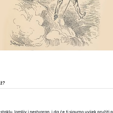
až?
aklu, lomljiv i nestvaran, i da će ti sigurno uvijek pružiti