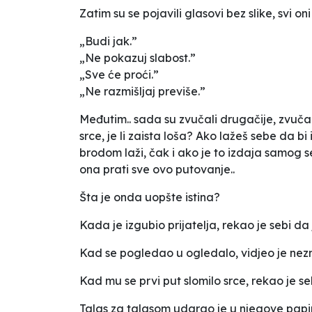
Zatim su se pojavili glasovi bez slike, svi oni 
„Budi jak.”
„Ne pokazuj slabost.”
„Sve će proći.”
„Ne razmišljaj previše.”
Međutim.. sada su zvučali drugačije, zvučali
srce, je li zaista loša? Ako lažeš sebe da bi i
brodom laži, čak i ako je to izdaja samog 
ona prati sve ovo putovanje..
Šta je onda uopšte istina?
Kada je izgubio prijatelja, rekao je sebi da 
Kad se pogledao u ogledalo, vidjeo je nezn
Kad mu se prvi put slomilo srce, rekao je seb
Talas za talasom udarao je u njegove papirn