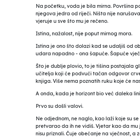
Na početku, voda je bila mirna. Površina p
njegova jedra od riječi. Ništa nije narušava
vjeruje u sve što mu je rečeno.
Istina, nažalost, nije poput mirnog mora.
Istina je ono što dolazi kad se udaljiš od ob
udara napadno - ona šapuće. Šapuće vječno
Što je dublje plovio, to je tišina postajala
učitelja koji će podvući tačan odgovor cr
knjiga. Više nema poznatih ruku koje će n
A onda, kada je horizont bio već daleka lini
Prvo su došli valovi.
Ne odjednom, ne naglo, kao laži koje su se p
pretvarao da ih ne vidiš. Vjetar kao da mu j
nisu priznali. Čuje obećanje na vječnost, a 