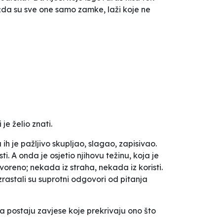
ožda su sve one samo zamke, laži koje ne
je želio znati.
 ih je pažljivo skupljao, slagao, zapisivao.
i. A onda je osjetio njihovu težinu, koja je
oreno; nekada iz straha, nekada iz koristi.
izrastali su suprotni odgovori od pitanja
ada postaju zavjese koje prekrivaju ono što