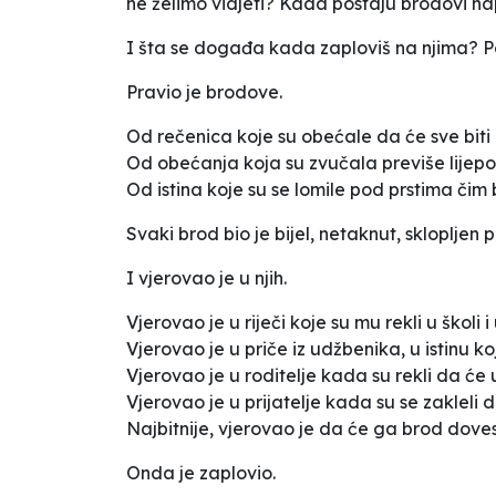
ne želimo vidjeti? Kada postaju brodovi nap
I šta se događa kada zaploviš na njima? P
Pravio je brodove.
Od rečenica koje su obećale da će sve biti 
Od obećanja koja su zvučala previše lijepo d
Od istina koje su se lomile pod prstima čim 
Svaki brod bio je bijel, netaknut, sklopljen 
I vjerovao je u njih.
Vjerovao je u riječi koje su mu rekli u školi i
Vjerovao je u priče iz udžbenika, u istinu k
Vjerovao je u roditelje kada su rekli da će uv
Vjerovao je u prijatelje kada su se zakleli 
Najbitnije, vjerovao je da će ga brod dovest
Onda je zaplovio.