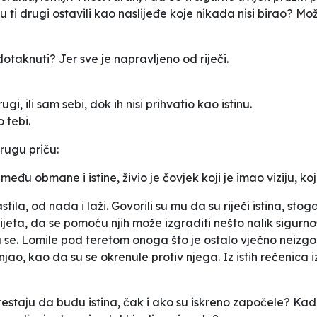
u ti drugi ostavili kao naslijeđe koje nikada nisi birao? M
dotaknuti? Jer sve je napravljeno od riječi.
ugi, ili sam sebi, dok ih nisi prihvatio kao istinu.
o tebi.
rugu priču:
u obmane i istine, živio je čovjek koji je imao viziju, koji 
ila, od nada i laži. Govorili su mu da su riječi istina, stoga
jeta, da se pomoću njih može izgraditi nešto nalik sigurnost
 se. Lomile pod teretom onoga što je ostalo vječno neizgov
jenjao, kao da su se okrenule protiv njega. Iz istih rečenica 
či prestaju da budu istina, čak i ako su iskreno započele? K