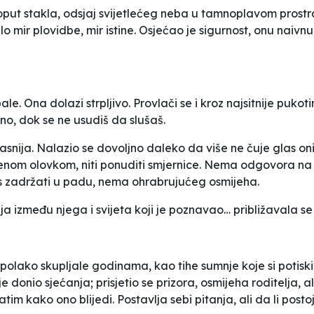
oput stakla, odsjaj svijetlećeg neba u tamnoplavom prostra
lo mir plovidbe, mir istine. Osjećao je sigurnost, onu naivn
ale. Ona dolazi strpljivo. Provlači se i kroz najsitnije puko
, dok se ne usudiš da slušaš.
 glasnija. Nalazio se dovoljno daleko da više ne čuje glas o
venom olovkom, niti ponuditi smjernice. Nema odgovora na
as zadržati u padu, nema ohrabrujućeg osmijeha.
ja između njega i svijeta koji je poznavao… približavala se 
olako skupljale godinama, kao tihe sumnje koje si potiskiva
e donio sjećanja; prisjetio se prizora, osmijeha roditelja, a
zatim kako ono blijedi. Postavlja sebi pitanja, ali da li po