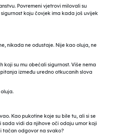
nstvu. Povremeni vjetrovi milovali su
u sigurnost koju čovjek ima kada još uvijek
tine, nikada ne odustaje. Nije kao oluja, ne
nih koji su mu obećali sigurnost. Više nema
 pitanja između uredno otkucanih slova
oluja.
o. Kao pukotine koje su bile tu, ali si se
li sada vidi da njihove oči odaju umor koji
stoji tačan odgovor na svako?