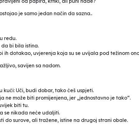
ravljeni od papira, krhki, ali puni nade?
ostojao je samo jedan način da sazna..
u redu.
a bi bila istina.
bi ih dotakao, uvjerenja koja su se uvijala pod težinom onog
pažljivo, savijen sa nadom.
 u kući:
Uči, budi dobar, tako ćeš uspjeti.
oja ne može biti promijenjena, jer „jednostavno je tako“.
ijek biti tu.
da se nikada neće udaljiti.
i do surove, ali tražene, istine na drugoj strani obale.