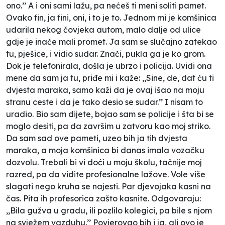
ono.’’ A i oni sami lažu, pa nećeš ti meni soliti pamet.
Ovako fin, ja fini, oni, i to je to. Jednom mi je komšinica
udarila nekog čovjeka autom, malo dalje od ulice
gdje je inače mali promet. Ja sam se slučajno zatekao
tu, pješice, i vidio sudar. Znači, pukla ga je ko grom.
Dok je telefonirala, došla je ubrzo i policija. Uvidi ona
mene da sam ja tu, priđe mi i kaže: ,,Sine, de, dat ću ti
dvjesta maraka, samo kaži da je ovaj išao na moju
stranu ceste i da je tako desio se sudar.’’ I nisam to
uradio. Bio sam dijete, bojao sam se policije i šta bi se
moglo desiti, pa da završim u zatvoru kao moj striko.
Da sam sad ove pameti, uzeo bih ja tih dvjesta
maraka, a moja komšinica bi danas imala vozačku
dozvolu. Trebali bi vi doći u moju školu, tačnije moj
razred, pa da vidite profesionalne lažove. Vole više
slagati nego kruha se najesti. Par djevojaka kasni na
čas. Pita ih profesorica zašto kasnite. Odgovaraju:
,,Bila gužva u gradu, ili pozlilo kolegici, pa bile s njom
na svježem vazduhu.’’ Povjerovao bih i ja, ali ovo je