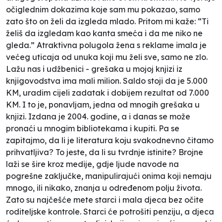
očiglednim dokazima koje sam mu pokazao, samo
zato što on želi da izgleda mlado. Pritom mi kaže: “Ti
želiš da izgledam kao kanta smeća i da me niko ne
gleda.” Atraktivna polugola žena s reklame imala je
većeg uticaja od unuka koji mu želi sve, samo ne zlo.
Lažu nas i udžbenici - grešaka u mojoj knjizi iz
knjigovodstva ima mali milion. Saldo stoji da je 5.000
KM, uradim cijeli zadatak i dobijem rezultat od 7.000
KM. I to je, ponavljam, jedna od mnogih grešaka u
knjizi. Izdana je 2004. godine, a i danas se može
pronaći u mnogim bibliotekama i kupiti. Pa se
zapitajmo, da li je literatura koju svakodnevno čitamo
prihvatljiva? To jeste, da li su tvrdnje istinite? Brojne
laži se šire kroz medije, gdje ljude navode na
pogrešne zaključke, manipulirajući onima koji nemaju
mnogo, ili nikako, znanja u određenom polju života.
Zato su najčešće mete starci i mala djeca bez očite
roditeljske kontrole. Starci će potrošiti penziju, a djeca