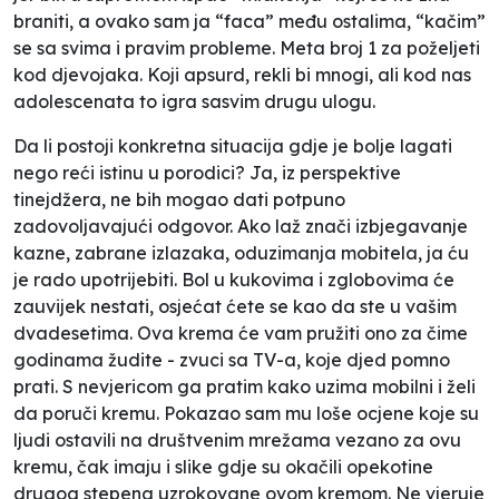
braniti, a ovako sam ja “faca” među ostalima, “kačim”
se sa svima i pravim probleme. Meta broj 1 za poželjeti
kod djevojaka. Koji apsurd, rekli bi mnogi, ali kod nas
adolescenata to igra sasvim drugu ulogu.
Da li postoji konkretna situacija gdje je bolje lagati
nego reći istinu u porodici? Ja, iz perspektive
tinejdžera, ne bih mogao dati potpuno
zadovoljavajući odgovor. Ako laž znači izbjegavanje
kazne, zabrane izlazaka, oduzimanja mobitela, ja ću
je rado upotrijebiti. Bol u kukovima i zglobovima će
zauvijek nestati, osjećat ćete se kao da ste u vašim
dvadesetima. Ova krema će vam pružiti ono za čime
godinama žudite - zvuci sa TV-a, koje djed pomno
prati. S nevjericom ga pratim kako uzima mobilni i želi
da poruči kremu. Pokazao sam mu loše ocjene koje su
ljudi ostavili na društvenim mrežama vezano za ovu
kremu, čak imaju i slike gdje su okačili opekotine
drugog stepena uzrokovane ovom kremom. Ne vjeruje