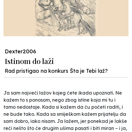
Dexter2006
Istinom do laži
Rad pristigao na konkurs Šta je Tebi laž?
Ja sam najveći lažov kojeg ćete ikada upoznati. Ne
kažem to s ponosom, nego zbog istine koja mi tu i
tamo nedostaje. Kada si kažem da ću početi raditi, i
ne bude tako. Kada sa smiješkom kažem prijatelju da
sam dobro, iako nisam. Ja lažem, jer ponekad je lakše
reći nešto što će drugim ušima pasati i biti miran – i ja,