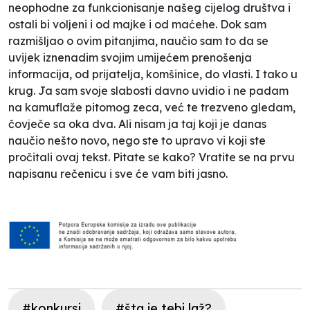
neophodne za funkcionisanje našeg cijelog društva i
ostali bi voljeni i od majke i od maćehe. Dok sam
razmišljao o ovim pitanjima, naučio sam to da se
uvijek iznenadim svojim umijećem prenošenja
informacija, od prijatelja, komšinice, do vlasti. I tako u
krug. Ja sam svoje slabosti davno uvidio i ne padam
na kamuflaže pitomog zeca, već te trezveno gledam,
čovječe sa oka dva. Ali nisam ja taj koji je danas
naučio nešto novo, nego ste to upravo vi koji ste
pročitali ovaj tekst. Pitate se kako? Vratite se na prvu
napisanu rečenicu i sve će vam biti jasno.
#konkursi
#šta je tebi laž?