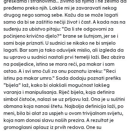
greškama i strahovima… živimo sa njima i ne želimo da
pređemo preko njih. Lakše mi je zavaravati nekog
drugog nego samog sebe. Kažu da se može lagati
samo da bi se zaštitio nečiji život i čast. A kada nas na
suđenju za ubistvo pitaju: “Da li ste odgovorni za
počinjeno krivično djelo?” brane se šutnjom, jer se i
sami boje priznati. U sudnici se nikako ne bi smjelo
lagati. Bar sam ja tako oduvijek mislio, ali izgleda da
su upravo u sudnici nastali prvi temelji laži. Bez obzira
na posljedice, istina se mora reći, pa makar i sam
ostao. A i svi smo čuli za onu poznatu izreku: “Reci
istinu pa makar umro.” Sada dodaju poznati prefiks
“bijela” laž, kako bi olakšali mogućnost lakšeg
varanja i manipulisanja. Riječ bijela, koja definira
simbol čistoće, nalazi se uz prljavu laž. Ona je u suštini
obmana koja nanosi štetu. Najbolja definicija laži, po
meni, bila bi alat za uspjeh u ovom trivijalnom svijetu,
koja nam donosi slavu naših prezira. A rezultat je
gromoglasni aplauz iz prvih redova. One su