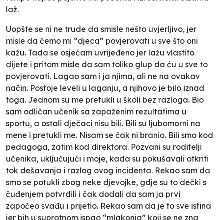
laž.
Uopšte se ni ne trude da smisle nešto uvjerljivo, jer
misle da ćemo mi “djeca” povjerovati u sve što oni
kažu. Tada se osjećam uvrijeđeno jer lažu vlastito
dijete i pritom misle da sam toliko glup da ću u sve to
povjerovati. Lagao sam i ja njima, ali ne na ovakav
način. Postoje leveli u laganju, a njihovo je bilo iznad
toga. Jednom su me pretukli u školi bez razloga. Bio
sam odličan učenik sa zapaženim rezultatima u
sportu, a ostali dječaci nisu bili. Bili su ljubomorni na
mene i pretukli me. Nisam se čak ni branio. Bili smo kod
pedagoga, zatim kod direktora. Pozvani su roditelji
učenika, uključujući i moje, kada su pokušavali otkriti
tok dešavanja i razlog ovog incidenta. Rekao sam da
smo se potukli zbog neke djevojke, gdje su to dečki s
čuđenjem potvrdili i čak dodali da sam ja prvi
započeo svađu i prijetio. Rekao sam da je to sve istina
jer bih u suprotnom ispao “mlakonja” koji se ne zna