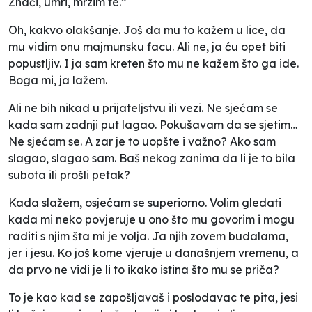
Znači, umri, mrzim te.”
Oh, kakvo olakšanje. Još da mu to kažem u lice, da
mu vidim onu majmunsku facu. Ali ne, ja ću opet biti
popustljiv. I ja sam kreten što mu ne kažem što ga ide.
Boga mi, ja lažem.
Ali ne bih nikad u prijateljstvu ili vezi. Ne sjećam se
kada sam zadnji put lagao. Pokušavam da se sjetim…
Ne sjećam se. A zar je to uopšte i važno? Ako sam
slagao, slagao sam. Baš nekog zanima da li je to bila
subota ili prošli petak?
Kada slažem, osjećam se superiorno. Volim gledati
kada mi neko povjeruje u ono što mu govorim i mogu
raditi s njim šta mi je volja. Ja njih zovem budalama,
jer i jesu. Ko još kome vjeruje u današnjem vremenu, a
da prvo ne vidi je li to ikako istina što mu se priča?
To je kao kad se zapošljavaš i poslodavac te pita, jesi