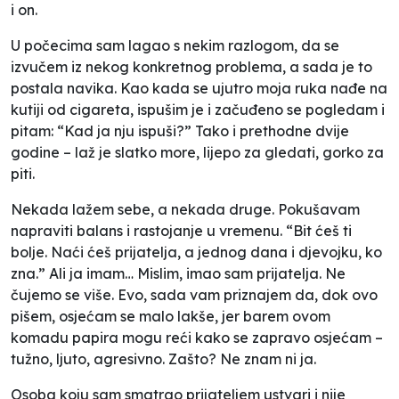
i on.
U počecima sam lagao s nekim razlogom, da se
izvučem iz nekog konkretnog problema, a sada je to
postala navika. Kao kada se ujutro moja ruka nađe na
kutiji od cigareta, ispušim je i začuđeno se pogledam i
pitam: “Kad ja nju ispuši?” Tako i prethodne dvije
godine – laž je slatko more, lijepo za gledati, gorko za
piti.
Nekada lažem sebe, a nekada druge. Pokušavam
napraviti balans i rastojanje u vremenu. “Bit ćeš ti
bolje. Naći ćeš prijatelja, a jednog dana i djevojku, ko
zna.” Ali ja imam… Mislim, imao sam prijatelja. Ne
čujemo se više. Evo, sada vam priznajem da, dok ovo
pišem, osjećam se malo lakše, jer barem ovom
komadu papira mogu reći kako se zapravo osjećam –
tužno, ljuto, agresivno. Zašto? Ne znam ni ja.
Osoba koju sam smatrao prijateljem ustvari i nije