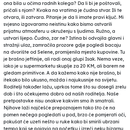
ona bila u očima radnih kolega? Da li bi je poštovali,
pričali s njom? Kvaka na vratima je čudna stvar. Ili te
otvara, ili zatvara. Pitanje je da li imate pravi ključ. Mi
svjesno izgovaramo neistinu kako bismo ostvarili
prijatnu atmosferu u okruženju s ljudima. Ružno, a
ustvari lijepo. Čudno, zar ne? Istina bi odvojila glavni i
stražnji ulaz, zamračila prozore gdje pogledi bacaju
na dvorište od Selene, promijenila mjesto kupovine. Tu
je brašno jeftinije, ali radi onaj glupi Isak. Nema veze,
iako je u supermarketu skuplje za 20 KM, ali barem ne
gledam primitivce. A da kažemo kako nije brašno, bi
itekako bilo ukusno, možda i najukusnije na svijetu.
Roditelji također lažu, uprkos tome što su dosegli zrelu
dob i što očekujemo dobro od naših roditelja. Naše
pretpostavke nisu onakve kakvim smo ih smatrali.
Njihove laži najčešće prepoznajem tako što će na
pomen nečega pogledati u pod, brzo će pomjerati oči,
pokušat će uzeti nešto u ruke kako bi smirili ubrzani
tempo koji se pojavio na početku i izreći neku bizarnu