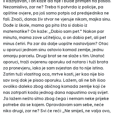
li kažnjavan, i on kaže da nije i bude primljen na posao.
Nezamislivo, zar ne? Treba ti potvrda iz policije, pa
opštine ovjere, pa još samo potpis od predsjednika ne
fali. Znači, danas živ stvor ne vjeruje nikom, majka sinu.
Dođe iz škole, mama ga pita šta si dobio iz
matematike? On kaže: ,,Dobio sam pet.” Nakon par
minuta, mama zove učiteljicu, a on dobio pet, ali pet
minus četiri. Pa zar da dalje uopšte nastavljam? Otac
u oporuci jednom sinu ostavio komad zemlje, jednu
omanju parcelu. Drugi brat se ne slaže s tim. Unatoč
oporuci, traži ovjerenu oporuku od notara i tuži brata
za pronevjeru, iako je sam svjestan da to nije istina.
Zatim tuži vlastitog oca, mrtve kosti, jer kao nije bio
sav svoj dok je pisao oporuku. Lažem, ali ne bih išao
ovoliko daleko zbog običnog komada zemlje koji će
nas zatrpati kada jednog dana napustimo ovaj svijet.
Ja lažem nešto sitno zbog čega i nemam neke prijeke
potrebe da se kajem. Opravdavam sam sebe, neće
niko drugi, zar ne? Svi će reći: ,,Ne smiješ, ne valja ovo,