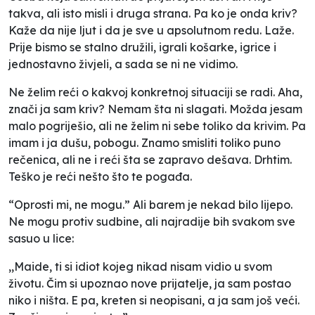
takva, ali isto misli i druga strana. Pa ko je onda kriv?
Kaže da nije ljut i da je sve u apsolutnom redu. Laže.
Prije bismo se stalno družili, igrali košarke, igrice i
jednostavno živjeli, a sada se ni ne vidimo.
Ne želim reći o kakvoj konkretnoj situaciji se radi. Aha,
znači ja sam kriv? Nemam šta ni slagati. Možda jesam
malo pogriješio, ali ne želim ni sebe toliko da krivim. Pa
imam i ja dušu, pobogu. Znamo smisliti toliko puno
rečenica, ali ne i reći šta se zapravo dešava. Drhtim.
Teško je reći nešto što te pogađa.
“Oprosti mi, ne mogu.” Ali barem je nekad bilo lijepo.
Ne mogu protiv sudbine, ali najradije bih svakom sve
sasuo u lice:
,,Maide, ti si idiot kojeg nikad nisam vidio u svom
životu. Čim si upoznao nove prijatelje, ja sam postao
niko i ništa. E pa, kreten si neopisani, a ja sam još veći.