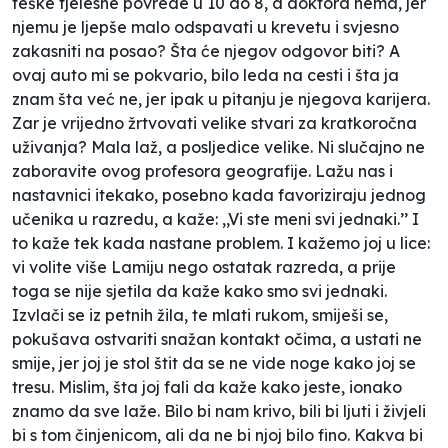
teške tjelesne povrede u 10 do 8, a doktora nema, jer
njemu je ljepše malo odspavati u krevetu i svjesno
zakasniti na posao? Šta će njegov odgovor biti? A
ovaj auto mi se pokvario, bilo leda na cesti i šta ja
znam šta već ne, jer ipak u pitanju je njegova karijera.
Zar je vrijedno žrtvovati velike stvari za kratkoročna
uživanja? Mala laž, a posljedice velike. Ni slučajno ne
zaboravite ovog profesora geografije. Lažu nas i
nastavnici itekako, posebno kada favoriziraju jednog
učenika u razredu, a kaže: ,,Vi ste meni svi jednaki.’’ I
to kaže tek kada nastane problem. I kažemo joj u lice:
vi volite više Lamiju nego ostatak razreda, a prije
toga se nije sjetila da kaže kako smo svi jednaki.
Izvlači se iz petnih žila, te mlati rukom, smiješi se,
pokušava ostvariti snažan kontakt očima, a ustati ne
smije, jer joj je stol štit da se ne vide noge kako joj se
tresu. Mislim, šta joj fali da kaže kako jeste, ionako
znamo da sve laže. Bilo bi nam krivo, bili bi ljuti i živjeli
bi s tom činjenicom, ali da ne bi njoj bilo fino. Kakva bi