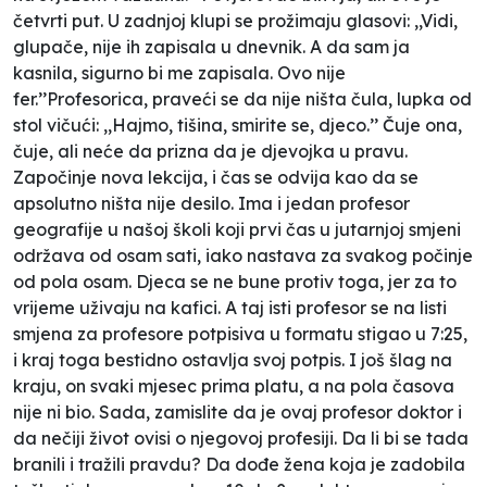
četvrti put. U zadnjoj klupi se prožimaju glasovi: ,,Vidi,
glupače, nije ih zapisala u dnevnik. A da sam ja
kasnila, sigurno bi me zapisala. Ovo nije
fer.’’Profesorica, praveći se da nije ništa čula, lupka od
stol vičući: ,,Hajmo, tišina, smirite se, djeco.’’ Čuje ona,
čuje, ali neće da prizna da je djevojka u pravu.
Započinje nova lekcija, i čas se odvija kao da se
apsolutno ništa nije desilo. Ima i jedan profesor
geografije u našoj školi koji prvi čas u jutarnjoj smjeni
održava od osam sati, iako nastava za svakog počinje
od pola osam. Djeca se ne bune protiv toga, jer za to
vrijeme uživaju na kafici. A taj isti profesor se na listi
smjena za profesore potpisiva u formatu stigao u 7:25,
i kraj toga bestidno ostavlja svoj potpis. I još šlag na
kraju, on svaki mjesec prima platu, a na pola časova
nije ni bio. Sada, zamislite da je ovaj profesor doktor i
da nečiji život ovisi o njegovoj profesiji. Da li bi se tada
branili i tražili pravdu? Da dođe žena koja je zadobila