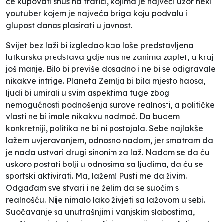
će kupovati snus na trafici, kojima je najveći uzor neki
youtuber kojem je najveća briga koju podvalu i
glupost danas plasirati u javnost.
Svijet bez laži bi izgledao kao loše predstavljena
lutkarska predstava gdje nas ne zanima zaplet, a kraj
još manje. Bilo bi previše dosadno i ne bi se odigravale
nikakve intrige. Planeta Zemlja bi bila mjesto haosa,
ljudi bi umirali u svim aspektima tuge zbog
nemogućnosti podnošenja surove realnosti, a političke
vlasti ne bi imale nikakvu nadmoć. Da budem
konkretniji, politika ne bi ni postojala. Sebe najlakše
lažem uvjeravanjem, odnosno nadom, jer smatram da
je nada ustvari drugi sinonim za laž. Nadam se da ću
uskoro postati bolji u odnosima sa ljudima, da ću se
sportski aktivirati. Ma, lažem! Pusti me da živim.
Odgađam sve stvari i ne želim da se suočim s
realnošću. Nije nimalo lako živjeti sa lažovom u sebi.
Suočavanje sa unutrašnjim i vanjskim slabostima,