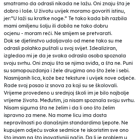
smatramo da odrasli nikada ne lažu. Oni znaju šta je
dobro i loše. U životu uvijek moramo govoriti istinu,
jer:”U laži su kratke noge.” Te tako kada bih razbila
mami omiljenu šolju ili dobila ne tako dobru
ocjenu - moram reći. Ne smijem se pretvarati.
Dok se djetinstvo udaljavalo od mene tako su me
odrasli polahko puštali u svoj svijet. Idealiziran,
izgledao mi je da je svaka odrasla osoba spoznala
svoju svrhu. Oni znaju šta se njima sviđa, a šta ne. Puni
su samopouzdanja i žele drugima ono što žele i sebi.
Nasmijanih lica, kože bez teksture i uvijek nove odjeće.
Rade svoj posao iz snova za koji su se školovali.
Vrijeme provedeno u srednjoj školi im je bilo najbolje
vrijeme života. Međutim, ja nisam spoznala svoju svrhu.
Nisam sigurna šta ne želim i da li ono što želim
ispravno za mene. Na mome licu ima dosta
nepravilnosti po današnjim standardima ljepote. Ne
kupujem odjeću svake sedmice te iskoristim sve ono
što imam na što inovativniji način. Da li je problem u