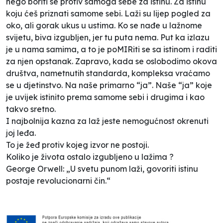
nego boriti se protiv samoga sebe za istinu. Za istinu
koju ćeš priznati samome sebi. Laži su lijep pogled za
oko, ali gorak ukus u ustima. Ko se nađe u lažnome
svijetu, biva izgubljen, jer tu puta nema. Put ka izlazu
je u nama samima, a to je poMIRiti se sa istinom i raditi
za njen opstanak. Zapravo, kada se oslobodimo okova
društva, nametnutih standarda, kompleksa vraćamo
se u djetinstvo. Na naše primarno “ja”. Naše “ja” koje
je uvijek istinito prema samome sebi i drugima i kao
takvo sretno.
I najbolnija kazna za laž jeste nemogućnost okrenuti
joj leđa.
To je žeđ protiv kojeg izvor ne postoji.
Koliko je života ostalo izgubljeno u lažima ?
George Orwell: „U svetu punom laži, govoriti istinu
postaje revolucionarni čin.“