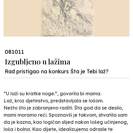
081011
Izgubljeno u lažima
Rad pristigao na konkurs Šta je Tebi laž?
“U laži su kratke noge.”, govorila bi mama.
Laž, kroz djetinstvo, predstavljala se lošom.
Nešto što je zabranjeno raditi. Šta god da se desilo,
mami moramo reći. Spoznavši je takvom, shvatila sam
da je kazna, kao logičan slijed nakon lošeg učinjenog,
loša i bolna. Kao dijete, idealizujemo odrasle te