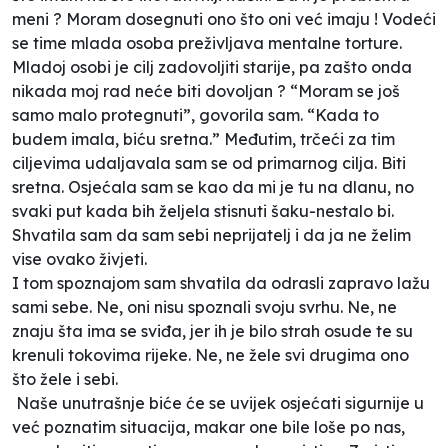
meni ? Moram dosegnuti ono što oni već imaju ! Vodeći
se time mlada osoba preživljava mentalne torture.
Mladoj osobi je cilj zadovoljiti starije, pa zašto onda
nikada moj rad neće biti dovoljan ? “Moram se još
samo malo protegnuti”, govorila sam. “Kada to
budem imala, biću sretna.” Međutim, trčeći za tim
ciljevima udaljavala sam se od primarnog cilja. Biti
sretna. Osjećala sam se kao da mi je tu na dlanu, no
svaki put kada bih željela stisnuti šaku-nestalo bi.
Shvatila sam da sam sebi neprijatelj i da ja ne želim
vise ovako živjeti.
I tom spoznajom sam shvatila da odrasli zapravo lažu
sami sebe. Ne, oni nisu spoznali svoju svrhu. Ne, ne
znaju šta ima se sviđa, jer ih je bilo strah osude te su
krenuli tokovima rijeke. Ne, ne žele svi drugima ono
što žele i sebi.
Naše unutrašnje biće će se uvijek osjećati sigurnije u
već poznatim situacija, makar one bile loše po nas,