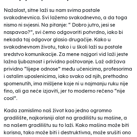
Nažalost, sitne laži su nam svima postale
svakodnevnica. Svi lažemo svakodnevno, a da toga
nismo ni svjesni. Na pitanje: “ Dobro jutro, jesi se
naspavao?”, svi ćemo odgovoriti potvrdno, iako bi
nekada taj odgovor glasio drugačije. Kako u
svakodnevnom životu, tako i u školi laži su postale
sredstvo komunikacije. Za mene najgori vid laži jeste
lažna ljubaznost i prividno poštovanje. Laž održava
prividno “lijepe odnose” među učenicima, profesorima
i ostalim uposlenicima, iako svako od njih, prethodno
spomenutih, ima mišljene koje ni u najmanju ruku nije
fino, ali ga neće izjaviti, jer to moderno rečeno “nije
cool”.
Kada zamislimo naš život kao jedno ogromno
gradilište, najkorisniji alat na gradilištu su mašine, a
na našem gradilištu su to laži. Kako mašina može biti
korisna, tako može biti i destruktivna, može srušiti ono