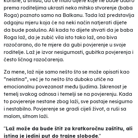
korisne, u smislu, da će malo dijete koje ne bude dobro
prema roditeljima ukrasti neko mitsko stvorenje (baba
Roga) poznato samo na Balkanu. Tada laž predstavlja
odgojnu mjeru koja će na neki način natjerati dijete
da bude poslušno. Ali kada to dijete shvati da je baba
Roga laž, da je zubić vila isto tako laž, ono biva
razočarano, do te mjere da gubi povjerenje u svoje
roditelje. Laž je izvor nesigurnosti, gubitka povjerenja i
često ličnog razočarenja.
Za mene, laž nije samo nešto što se može opisati kao
“neistina”, već je to nešto što duboko utiče na
emocionalnu povezanost među ljudima. Iskrenost je
temelj svakog odnosa i temelji se na povjerenju. Kada
to povjerenje nestane zbog laži, sve postaje nesigurno
i nestabilno. Povjerenje se gradi cijeli život, a ruši sa
malom, sitnom laži.
"
Laž može da bude štit za kratkoročnu zaštitu, ali
istina je jedini put do trajne slobode
."