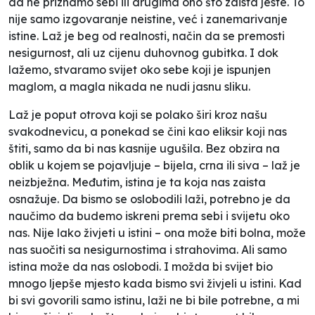
da ne priznamo sebi ili drugima ono što zaista jeste. To
nije samo izgovaranje neistine, već i zanemarivanje
istine. Laž je beg od realnosti, način da se premosti
nesigurnost, ali uz cijenu duhovnog gubitka. I dok
lažemo, stvaramo svijet oko sebe koji je ispunjen
maglom, a magla nikada ne nudi jasnu sliku.
Laž je poput otrova koji se polako širi kroz našu
svakodnevicu, a ponekad se čini kao eliksir koji nas
štiti, samo da bi nas kasnije ugušila. Bez obzira na
oblik u kojem se pojavljuje – bijela, crna ili siva – laž je
neizbježna. Međutim, istina je ta koja nas zaista
osnažuje. Da bismo se oslobodili laži, potrebno je da
naučimo da budemo iskreni prema sebi i svijetu oko
nas. Nije lako živjeti u istini – ona može biti bolna, može
nas suočiti sa nesigurnostima i strahovima. Ali samo
istina može da nas oslobodi. I možda bi svijet bio
mnogo ljepše mjesto kada bismo svi živjeli u istini. Kad
bi svi govorili samo istinu, laži ne bi bile potrebne, a mi