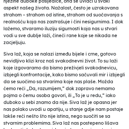
njezine duboke posljedice, ona se uvlači u svaki
aspekt našeg života. Nažalost, često je uzrokovana
strahom – strahom od istine, strahom od suočavanja s
realnošću koja nas zastrašuje i čini nesigurnima. I dok
lažemo, stvaramo iluziju sigurnosti koja nas u stvari
vodi u sve dublje laži, čineći rane koje se nikada ne
zacjeljuju.
Siva laž, koja se nalazi između bijele i crne, gotovo
nevidljivo klizi kroz naš svakodnevni život. To su laži
koje izgovaramo da bismo preživjeli svakodnevicu,
izbjegli konfrontacije, kako bismo sačuvali mir i izbjegli
da se suočimo sa stvarima koje nas plaše. Možda
ćemo reći
„Da, razumijem,“
dok zapravo nemamo
pojma o čemu osoba govori, ili „To je u redu,“ iako
duboko u sebi znamo da nije. Siva laž je opasna jer
nas polako uvodi u apatiju, u stanje gdje nam postaje
lakše reći nešto što nije istina, nego suočiti se sa
stvarnim problemima. Siva laž nas postepeno lišava