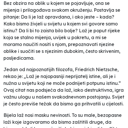
Bez obzira na oblik u kojem se pojavljuje, ona se
mijenja i prilagođava svakom okruženju. Postavlja se
pitanje: Da li je laž opravdana, i ako jeste – kada?
Kako bismo živjeli u svijetu u kojem svi govore samo
istinu? Da li bi to zaista bilo bolje? Laž je poput rijeke
koja se stalno mijenja, uvijek u pokretu, a mi se
moramo naučiti nositi s njom, prepoznavati njezine
oblike i suočiti se s njezinim dubokim, često skrivenim,
posljedicama.
Jedan od najpoznatijih filozofa, Friedrich Nietzsche,
rekao je: „Laž je najopasniji neprijatelj istine, ali je i
nužna u svijetu koji ne može podnijeti potpunu istinu.“
Ovaj citat nas podsjeća da laž, iako destruktivna, igra
važnu ulogu u našem svakodnevnom postojanju. Svijet
je često previše težak da bismo ga prihvatili u cijelosti.
Bijela laž nosi masku nevinosti. To su male, bezopasne
laži koje izgovaramo da bismo zaštitili druge, da