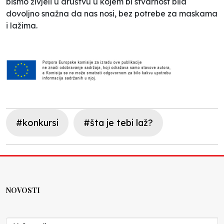
bismo živjeli u društvu u kojem bi stvarnost bila
dovoljno snažna da nas nosi, bez potrebe za maskama
i lažima.
#konkursi
#šta je tebi laž?
NOVOSTI