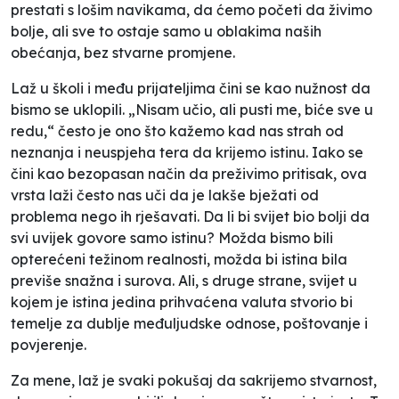
prestati s lošim navikama, da ćemo početi da živimo
bolje, ali sve to ostaje samo u oblakima naših
obećanja, bez stvarne promjene.
Laž u školi i među prijateljima čini se kao nužnost da
bismo se uklopili. „Nisam učio, ali pusti me, biće sve u
redu,“ često je ono što kažemo kad nas strah od
neznanja i neuspjeha tera da krijemo istinu. Iako se
čini kao bezopasan način da preživimo pritisak, ova
vrsta laži često nas uči da je lakše bježati od
problema nego ih rješavati. Da li bi svijet bio bolji da
svi uvijek govore samo istinu? Možda bismo bili
opterećeni težinom realnosti, možda bi istina bila
previše snažna i surova. Ali, s druge strane, svijet u
kojem je istina jedina prihvaćena valuta stvorio bi
temelje za dublje međuljudske odnose, poštovanje i
povjerenje.
Za mene, laž je svaki pokušaj da sakrijemo stvarnost,