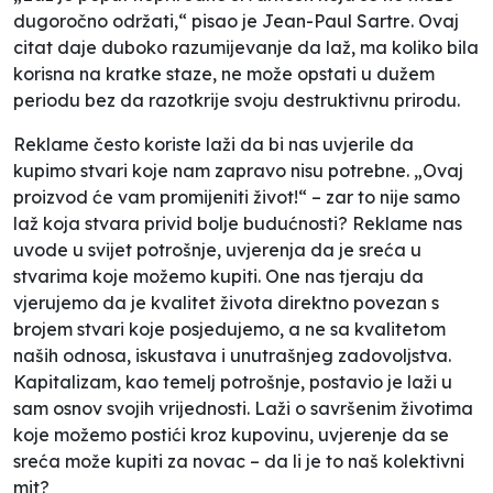
dugoročno održati,“
pisao je Jean-Paul Sartre. Ovaj
citat daje duboko razumijevanje da laž, ma koliko bila
korisna na kratke staze, ne može opstati u dužem
periodu bez da razotkrije svoju destruktivnu prirodu.
Reklame često koriste laži da bi nas uvjerile da
kupimo stvari koje nam zapravo nisu potrebne. „Ovaj
proizvod će vam promijeniti život!“ – zar to nije samo
laž koja stvara privid bolje budućnosti? Reklame nas
uvode u svijet potrošnje, uvjerenja da je sreća u
stvarima koje možemo kupiti. One nas tjeraju da
vjerujemo da je kvalitet života direktno povezan s
brojem stvari koje posjedujemo, a ne sa kvalitetom
naših odnosa, iskustava i unutrašnjeg zadovoljstva.
Kapitalizam, kao temelj potrošnje, postavio je laži u
sam osnov svojih vrijednosti. Laži o savršenim životima
koje možemo postići kroz kupovinu, uvjerenje da se
sreća može kupiti za novac – da li je to naš kolektivni
mit?