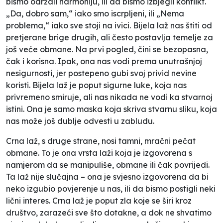
bismo održali harmoniju, ili da bismo izbjegli konflikt.
„Da, dobro sam,“ iako smo iscrpljeni, ili
„Nema
problema,“
iako sve stoji na ivici. Bijela laž nas štiti od
pretjerane brige drugih, ali često postavlja temelje za
još veće obmane. Na prvi pogled, čini se bezopasna,
čak i korisna. Ipak, ona nas vodi prema unutrašnjoj
nesigurnosti, jer postepeno gubi svoj privid nevine
koristi. Bijela laž je poput sigurne luke, koja nas
privremeno smiruje, ali nas nikada ne vodi ka stvarnoj
istini. Ona je samo maska koja skriva stvarnu sliku, koja
nas može još dublje odvesti u zabludu.
Crna laž, s druge strane, nosi tamni, mračni pečat
obmane. To je ona vrsta laži koja je izgovorena s
namjerom da se manipuliše, obmane ili čak povrijedi.
Ta laž nije slučajna – ona je svjesno izgovorena da bi
neko izgubio povjerenje u nas, ili da bismo postigli neki
lični interes. Crna laž je poput zla koje se širi kroz
društvo, zarazeći sve što dotakne, a dok ne shvatimo