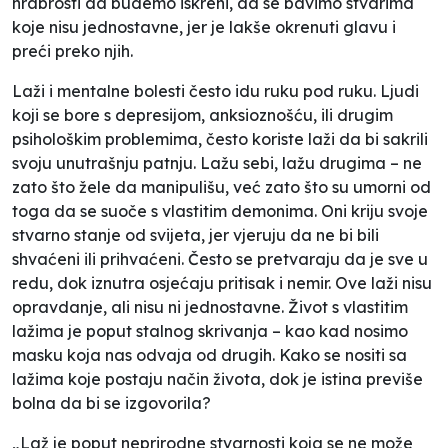
hrabrosti da budemo iskreni, da se bavimo stvarima
koje nisu jednostavne, jer je lakše okrenuti glavu i
preći preko njih.
Laži i mentalne bolesti često idu ruku pod ruku. Ljudi
koji se bore s depresijom, anksioznošću, ili drugim
psihološkim problemima, često koriste laži da bi sakrili
svoju unutrašnju patnju. Lažu sebi, lažu drugima – ne
zato što žele da manipulišu, već zato što su umorni od
toga da se suoče s vlastitim demonima. Oni kriju svoje
stvarno stanje od svijeta, jer vjeruju da ne bi bili
shvaćeni ili prihvaćeni. Često se pretvaraju da je sve u
redu, dok iznutra osjećaju pritisak i nemir. Ove laži nisu
opravdanje, ali nisu ni jednostavne. Život s vlastitim
lažima je poput stalnog skrivanja – kao kad nosimo
masku koja nas odvaja od drugih. Kako se nositi sa
lažima koje postaju način života, dok je istina previše
bolna da bi se izgovorila?
„Laž je poput neprirodne stvarnosti koja se ne može