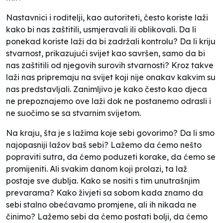
Nastavnici i roditelji, kao autoriteti, često koriste laži
kako bi nas zaštitili, usmjeravali ili oblikovali. Da li
ponekad koriste laži da bi zadržali kontrolu? Da li kriju
stvarnost, prikazujući svijet kao savršen, samo da bi
nas zaštitili od njegovih surovih stvarnosti? Kroz takve
laži nas pripremaju na svijet koji nije onakav kakvim su
nas predstavljali. Zanimljivo je kako često kao djeca
ne prepoznajemo ove laži dok ne postanemo odrasli i
ne suočimo se sa stvarnim svijetom.
Na kraju, šta je s lažima koje sebi govorimo? Da li smo
najopasniji lažov baš sebi? Lažemo da ćemo nešto
popraviti sutra, da ćemo poduzeti korake, da ćemo se
promijeniti. Ali svakim danom koji prolazi, ta laž
postaje sve dublja. Kako se nositi s tim unutrašnjim
prevarama? Kako živjeti sa sobom kada znamo da
sebi stalno obećavamo promjene, ali ih nikada ne
činimo? Lažemo sebi da ćemo postati bolji, da ćemo