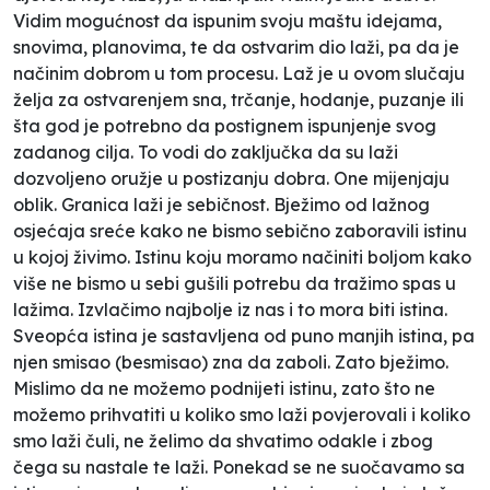
Vidim mogućnost da ispunim svoju maštu idejama,
snovima, planovima, te da ostvarim dio laži, pa da je
načinim dobrom u tom procesu. Laž je u ovom slučaju
želja za ostvarenjem sna, trčanje, hodanje, puzanje ili
šta god je potrebno da postignem ispunjenje svog
zadanog cilja. To vodi do zaključka da su laži
dozvoljeno oružje u postizanju dobra. One mijenjaju
oblik. Granica laži je sebičnost. Bježimo od lažnog
osjećaja sreće kako ne bismo sebično zaboravili istinu
u kojoj živimo. Istinu koju moramo načiniti boljom kako
više ne bismo u sebi gušili potrebu da tražimo spas u
lažima. Izvlačimo najbolje iz nas i to mora biti istina.
Sveopća istina je sastavljena od puno manjih istina, pa
njen smisao (besmisao) zna da zaboli. Zato bježimo.
Mislimo da ne možemo podnijeti istinu, zato što ne
možemo prihvatiti u koliko smo laži povjerovali i koliko
smo laži čuli, ne želimo da shvatimo odakle i zbog
čega su nastale te laži. Ponekad se ne suočavamo sa