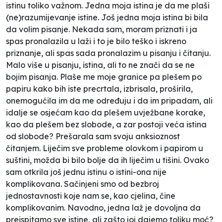
istinu toliko važnom. Jedna moja istina je da me plaši
(ne)razumijevanje istine. Još jedna moja istina bi bila
da volim pisanje. Nekada sam, moram priznati i ja
spas pronalazila u laži i to je bilo teško i iskreno
priznanje, ali spas sada pronalazim u pisanju i čitanju.
Malo više u pisanju, istina, ali to ne znači da se ne
bojim pisanja. Plaše me moje granice pa plešem po
papiru kako bih iste precrtala, izbrisala, proširila,
onemogućila im da me određuju i da im pripadam, ali
idalje se osjećam kao da plešem uvježbane korake,
kao da plešem bez slobode, a zar postoji veća istina
od slobode? Prešarala sam svoju anksioznost
čitanjem. Liječim sve probleme olovkom i papirom u
suštini, možda bi bilo bolje da ih liječim u tišini. Ovako
sam otkrila još jednu istinu o istini-ona nije
komplikovana. Sačinjeni smo od bezbroj
jednostavnosti koje nam se, kao cjelina, čine
komplikovanim. Navodno, jedna laž je dovoljna da
preispitamo sve istine, ali zašto joj dajemo toliku moć?