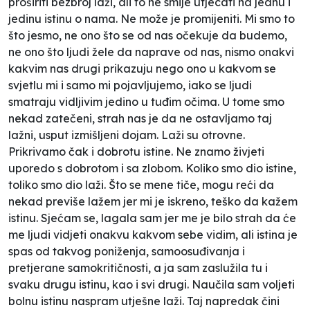
proširiti bezbroj laži, ali to ne smije utjecati na jednu i
jedinu istinu o nama. Ne može je promijeniti. Mi smo to
što jesmo, ne ono što se od nas očekuje da budemo,
ne ono što ljudi žele da naprave od nas, nismo onakvi
kakvim nas drugi prikazuju nego ono u kakvom se
svjetlu mi i samo mi pojavljujemo, iako se ljudi
smatraju vidljivim jedino u tuđim očima. U tome smo
nekad zatečeni, strah nas je da ne ostavljamo taj
lažni, usput izmišljeni dojam. Laži su otrovne.
Prikrivamo čak i dobrotu istine. Ne znamo živjeti
uporedo s dobrotom i sa zlobom. Koliko smo dio istine,
toliko smo dio laži. Što se mene tiče, mogu reći da
nekad previše lažem jer mi je iskreno, teško da kažem
istinu. Sjećam se, lagala sam jer me je bilo strah da će
me ljudi vidjeti onakvu kakvom sebe vidim, ali istina je
spas od takvog poniženja, samoosuđivanja i
pretjerane samokritičnosti, a ja sam zaslužila tu i
svaku drugu istinu, kao i svi drugi. Naučila sam voljeti
bolnu istinu naspram utješne laži. Taj napredak čini