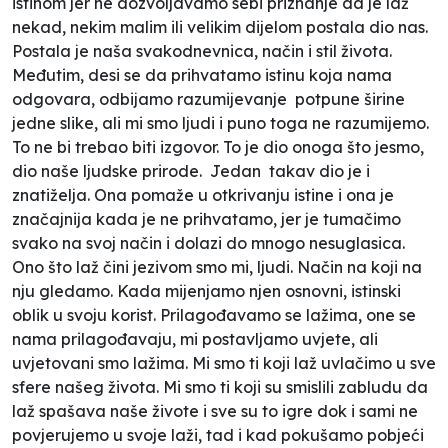
istinom jer ne dozvoljavamo sebi priznanje da je laž
nekad, nekim malim ili velikim dijelom postala dio nas.
Postala je naša svakodnevnica, način i stil života.
Međutim, desi se da prihvatamo istinu koja nama
odgovara, odbijamo razumijevanje potpune širine
jedne slike, ali mi smo ljudi i puno toga ne razumijemo.
To ne bi trebao biti izgovor. To je dio onoga što jesmo,
dio naše ljudske prirode. Jedan
takav dio je i
znatiželja. Ona pomaže u otkrivanju istine i ona je
značajnija kada je ne prihvatamo, jer je tumačimo
svako na svoj način i dolazi do mnogo nesuglasica.
Ono što laž čini jezivom smo mi, ljudi. Način na koji na
nju gledamo. Kada mijenjamo njen osnovni, istinski
oblik u svoju korist. Prilagođavamo se lažima, one se
nama prilagođavaju, mi postavljamo uvjete, ali
uvjetovani smo lažima. Mi smo ti koji laž uvlačimo u sve
sfere našeg života. Mi smo ti koji su smislili zabludu da
laž spašava naše živote i sve su to igre dok i sami ne
povjerujemo u svoje laži, tad i kad pokušamo pobjeći