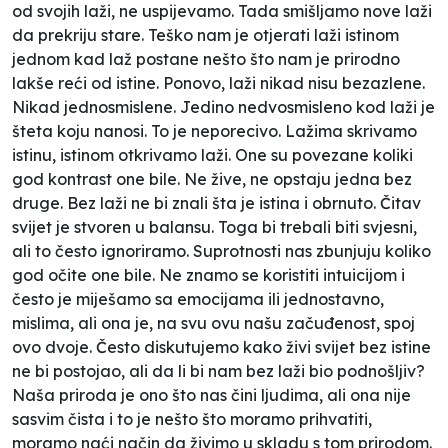
od svojih laži, ne uspijevamo. Tada smišljamo nove laži
da prekriju stare. Teško nam je otjerati laži istinom
jednom kad laž postane nešto što nam je prirodno
lakše reći od istine. Ponovo, laži nikad nisu bezazlene.
Nikad jednosmislene. Jedino nedvosmisleno kod laži je
šteta koju nanosi. To je neporecivo. Lažima skrivamo
istinu, istinom otkrivamo laži. One su povezane koliki
god kontrast one bile. Ne žive, ne opstaju jedna bez
druge. Bez laži ne bi znali šta je istina i obrnuto. Čitav
svijet je stvoren u balansu. Toga bi trebali biti svjesni,
ali to često ignoriramo. Suprotnosti nas zbunjuju koliko
god očite one bile. Ne znamo se koristiti intuicijom i
često je miješamo sa emocijama ili jednostavno,
mislima, ali ona je, na svu ovu našu začuđenost, spoj
ovo dvoje. Često diskutujemo kako živi svijet bez istine
ne bi postojao, ali da li bi nam bez laži bio podnošljiv?
Naša priroda je ono što nas čini ljudima, ali ona nije
sasvim čista i to je nešto što moramo prihvatiti,
moramo naći način da živimo u skladu s tom prirodom.