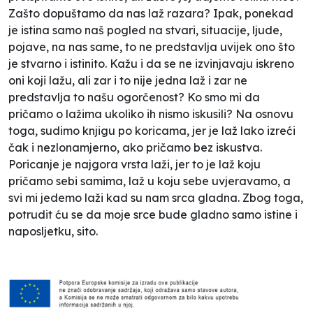
Zašto dopuštamo da nas laž razara? Ipak, ponekad
je istina samo naš pogled na stvari, situacije, ljude,
pojave, na nas same, to ne predstavlja uvijek ono što
je stvarno i istinito. Kažu i da se ne izvinjavaju iskreno
oni koji lažu, ali zar i to nije jedna laž i zar ne
predstavlja to našu ogorčenost? Ko smo mi da
pričamo o lažima ukoliko ih nismo iskusili? Na osnovu
toga, sudimo knjigu po koricama, jer je laž lako izreći
čak i nezlonamjerno, ako pričamo bez iskustva.
Poricanje je najgora vrsta laži, jer to je laž koju
pričamo sebi samima, laž u koju sebe uvjeravamo, a
svi mi jedemo laži kad su nam srca gladna. Zbog toga,
potrudit ću se da moje srce bude gladno samo istine i
naposljetku, sito.