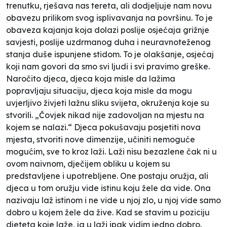
trenutku, rješava nas tereta, ali dodjeljuje nam novu
obavezu prilikom svog isplivavanja na površinu. To je
obaveza kajanja koja dolazi poslije osjećaja grižnje
savjesti, poslije uzdrmanog duha i neuravnoteženog
stanja duše ispunjene stidom. To je olakšanje, osjećaj
koji nam govori da smo svi ljudi i svi pravimo greške.
Naročito djeca, djeca koja misle da lažima
popravljaju situaciju, djeca koja misle da mogu
uvjerljivo živjeti lažnu sliku svijeta, okruženja koje su
stvorili. „Čovjek nikad nije zadovoljan na mjestu na
kojem se nalazi.“ Djeca pokušavaju posjetiti nova
mjesta, stvoriti nove dimenzije, učiniti nemoguće
mogućim, sve to kroz laži. Laži nisu bezazlene čak ni u
ovom naivnom, dječijem obliku u kojem su
predstavljene i upotrebljene. One postaju oružja, ali
djeca u tom oružju vide istinu koju žele da vide. Ona
nazivaju laž istinom i ne vide u njoj zlo, u njoj vide samo
dobro u kojem žele da žive. Kad se stavim u poziciju
djeteta koje laže, ja u laži ipak vidim jedno dobro.