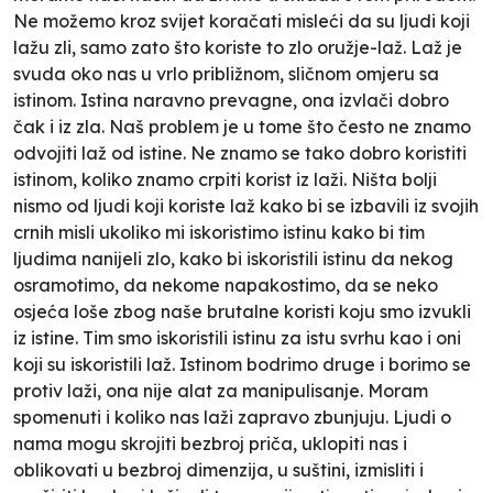
Ne možemo kroz svijet koračati misleći da su ljudi koji
lažu zli, samo zato što koriste to zlo oružje-laž. Laž je
svuda oko nas u vrlo približnom, sličnom omjeru sa
istinom. Istina naravno prevagne, ona izvlači dobro
čak i iz zla. Naš problem je u tome što često ne znamo
odvojiti laž od istine. Ne znamo se tako dobro koristiti
istinom, koliko znamo crpiti korist iz laži. Ništa bolji
nismo od ljudi koji koriste laž kako bi se izbavili iz svojih
crnih misli ukoliko mi iskoristimo istinu kako bi tim
ljudima nanijeli zlo, kako bi iskoristili istinu da nekog
osramotimo, da nekome napakostimo, da se neko
osjeća loše zbog naše brutalne koristi koju smo izvukli
iz istine. Tim smo iskoristili istinu za istu svrhu kao i oni
koji su iskoristili laž. Istinom bodrimo druge i borimo se
protiv laži, ona nije alat za manipulisanje. Moram
spomenuti i koliko nas laži zapravo zbunjuju. Ljudi o
nama mogu skrojiti bezbroj priča, uklopiti nas i
oblikovati u bezbroj dimenzija, u suštini, izmisliti i