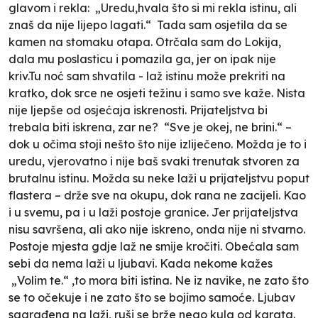
glavom i rekla: „Uredu,hvala što si mi rekla istinu, ali
znaš da nije lijepo lagati.“ Tada sam osjetila da se
kamen na stomaku otapa. Otrčala sam do Lokija,
dala mu poslasticu i pomazila ga, jer on ipak nije
kriv.Tu noć sam shvatila - laž istinu može prekriti na
kratko, dok srce ne osjeti težinu i samo sve kaže. Nista
nije ljepše od osjećaja iskrenosti. Prijateljstva bi
trebala biti iskrena, zar ne? “Sve je okej, ne brini.“ –
dok u očima stoji nešto što nije izliječeno. Možda je to i
uredu, vjerovatno i nije baš svaki trenutak stvoren za
brutalnu istinu. Možda su neke laži u prijateljstvu poput
flastera – drže sve na okupu, dok rana ne zacijeli. Kao
i u svemu, pa i u laži postoje granice. Jer prijateljstva
nisu savršena, ali ako nije iskreno, onda nije ni stvarno.
Postoje mjesta gdje laž ne smije kročiti. Obećala sam
sebi da nema laži u ljubavi. Kada nekome kažes
„Volim te.“ ,to mora biti istina. Ne iz navike, ne zato što
se to očekuje i ne zato što se bojimo samoće. Ljubav
sagrađena na laži, ruši se brže nego kula od karata.