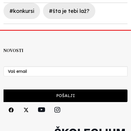
#konkursi
#šta je tebi laž?
NOVOSTI
POŠALJI