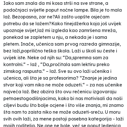
Iako sam znala da mi kosa strši na sve strane, a
podočnjaci svijetle poput noćne lampe. Bila je to mala
laž. Bezopasna, zar ne?Ali zašto uopšte osjećam
potrebu da se lažem?Kako tinejdžerka koja još uvijek
upoznaje svijet,laž mi izgleda kao zamršena mreža,
ponekad se zapletem u nju, a nekada je i sama
pletem. Inače, učenica sam prvog razreda gimnazije,
bez laži,poprilično teška škola. Laži u školi su česte i
uvijek iste. Neke od njih su: “Da,spremna sam za
kontrolni.“ – laž , “Da,pročitala sam lektiru preko
zimskog raspusta.“ – laž. Sve su ovo laži učenika i
učenica, ali šta je sa profesorima? “Znanje je jedina
stvar koji vam niko ne može oduzeti.“ – za nas učenike
najveća laž. Bez obzira što ovu rečenicu izgovaraju
petnaestogodišnjacima, kako bi nas motivisali da naši
ciljevi budu što bolje ocjene i što više znanja, mi znamo
šta nam to zaista niko ne može oduzeti-sreću. U moru
svih ovih laži, za mene postoji posebna kategorija - laži
mojih roditelja. Ne,one ne bole, već se poput ledenica