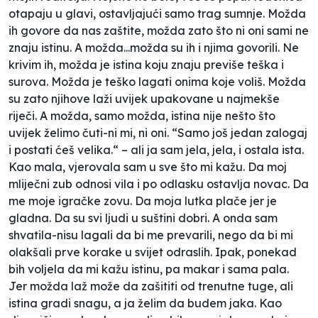
otapaju u glavi, ostavljajući samo trag sumnje. Možda
ih govore da nas zaštite, možda zato što ni oni sami ne
znaju istinu. A možda...možda su ih i njima govorili. Ne
krivim ih, možda je istina koju znaju previše teška i
surova. Možda je teško lagati onima koje voliš. Možda
su zato njihove laži uvijek upakovane u najmekše
riječi. A možda, samo možda, istina nije nešto što
uvijek želimo čuti-ni mi, ni oni. “Samo još jedan zalogaj
i postati ćeš velika.“ – ali ja sam jela, jela, i ostala ista.
Kao mala, vjerovala sam u sve što mi kažu. Da moj
mliječni zub odnosi vila i po odlasku ostavlja novac. Da
me moje igračke zovu. Da moja lutka plače jer je
gladna. Da su svi ljudi u suštini dobri. A onda sam
shvatila-nisu lagali da bi me prevarili, nego da bi mi
olakšali prve korake u svijet odraslih. Ipak, ponekad
bih voljela da mi kažu istinu, pa makar i sama pala.
Jer možda laž može da zašititi od trenutne tuge, ali
istina gradi snagu, a ja želim da budem jaka. Kao