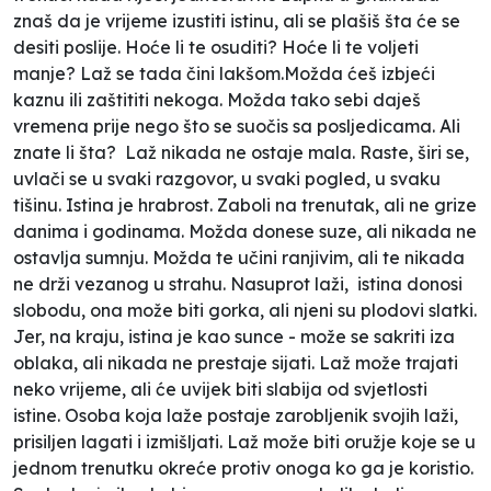
znaš da je vrijeme izustiti istinu, ali se plašiš šta će se
desiti poslije. Hoće li te osuditi? Hoće li te voljeti
manje? Laž se tada čini lakšom.Možda ćeš izbjeći
kaznu ili zaštititi nekoga. Možda tako sebi daješ
vremena prije nego što se suočis sa posljedicama. Ali
znate li šta? Laž nikada ne ostaje mala. Raste, širi se,
uvlači se u svaki razgovor, u svaki pogled, u svaku
tišinu. Istina je hrabrost. Zaboli na trenutak, ali ne grize
danima i godinama. Možda donese suze, ali nikada ne
ostavlja sumnju. Možda te učini ranjivim, ali te nikada
ne drži vezanog u strahu. Nasuprot laži, istina donosi
slobodu, ona može biti gorka, ali njeni su plodovi slatki.
Jer, na kraju, istina je kao sunce - može se sakriti iza
oblaka, ali nikada ne prestaje sijati. Laž može trajati
neko vrijeme, ali će uvijek biti slabija od svjetlosti
istine. Osoba koja laže postaje zarobljenik svojih laži,
prisiljen lagati i izmišljati. Laž može biti oružje koje se u
jednom trenutku okreće protiv onoga ko ga je koristio.