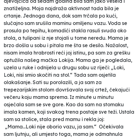
djevojčica od sedam godina bila sam jako vesela i
znatiželjna. Moja najdraža aktivnost tada bila je
crtanje. Jednoga dana, dok sam trčala po kući,
slučajno sam srušila maminu omiljenu vazu. Voda se
prosula po tepihu, komadići stakla rasuli svuda oko
stola, a tulipani iz nje stojali u tome neredu. Mama je
brzo došla u sobu i pitala me šta se desilo. Nažalost,
nisam imala hrabrosti reći joj istinu, pa sam za grešku
optužila našeg mačka Lokija. Mama ga je pogledala,
uzela u ruke i odnijela u drugu sobu uz riječi: „Loki,
Loki, nisi smio skočiti na stol.“ Tada sam osjetila
olakašanje. Sati su porolazili, a ja sam za
trepezarijskim stolom dovršavala svoj crtež, čekajući
večeru koju mama sprema. Iz minute u minutu
osjećala sam se sve gore. Kao da sam na stomaku
imala kamen, koji svakog trena postaje sve teži. Ustala
sam sa stolice, stala pred mamu i rekla joj:
„Mama...Loki nije oborio vazu, ja sam.“ Očekivala
sam ljutnju, ali umjesto toga, mama je odmahnula