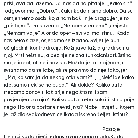
prisiljava da lažemo. Uči nas da na pitanje „Kako si?“
odgovorimo „Dobro.“ , čak i kada nismo dobro. Da se
osmjehnemo osobi koja nam baš i nije draga,jer je to
„pristojno“. Da kažemo: „Nemam vremena“ ,umjesto:
„Nemam volje“.A onda opet – svi volimo istinu. Kada
nas neko slaže, osjećamo se izdano. Svijet je pun
očiglednih kontradikcija. Kažnjava laž, a gradi se na
njoj. Mrzi neistinu, a bez nje ne zna funkcionisati. Istina
mu je ideal, ali ne i navika. Možda je to i najčudnije –
svi znamo da se laže, ali se pravimo da nije tako, jer:
„Ma, ko sam ja da nekog otkrivam?“ , „Nek' ide kako
ide, samo nek' se ne puca.“ Ali dokle? Koliko puta
trebamo ponoviti laž prije nego što mi i sami
povjerujemo u nju? Koliko puta treba sakriti istinu prije
nego što ona postane nevidljiva? Može li svijet u kojem
je laž dio svakodnevnice ikada iskreno željeti istinu?
Postoje
trenuci kada riječi jednostavno zapnu u grlu.Kada