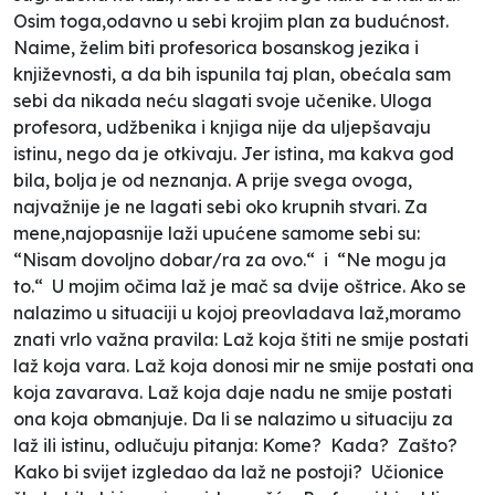
Osim toga,odavno u sebi krojim plan za budućnost.
Naime, želim biti profesorica bosanskog jezika i
književnosti, a da bih ispunila taj plan, obećala sam
sebi da nikada neću slagati svoje učenike. Uloga
profesora, udžbenika i knjiga nije da uljepšavaju
istinu, nego da je otkivaju. Jer istina, ma kakva god
bila, bolja je od neznanja. A prije svega ovoga,
najvažnije je ne lagati sebi oko krupnih stvari. Za
mene,najopasnije laži upućene samome sebi su:
“Nisam dovoljno dobar/ra za ovo.“ i “Ne mogu ja
to.“
U mojim očima laž je mač sa dvije oštrice. Ako se
nalazimo u situaciji u kojoj preovladava laž,moramo
znati vrlo važna pravila: Laž koja štiti ne smije postati
laž koja vara. Laž koja donosi mir ne smije postati ona
koja zavarava. Laž koja daje nadu ne smije postati
ona koja obmanjuje. Da li se nalazimo u situaciju za
laž ili istinu, odlučuju pitanja: Kome? Kada? Zašto?
Kako bi svijet izgledao da laž ne postoji? Učionice