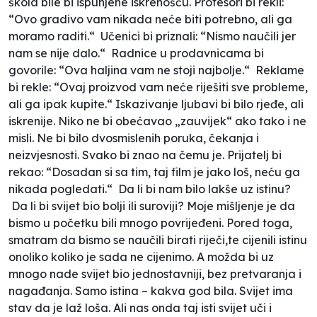
škola bile bi ispunjene iskrenošću. Profesori bi rekli:
“Ovo gradivo vam nikada neće biti potrebno, ali ga
moramo raditi.“ Učenici bi priznali: “Nismo naučili jer
nam se nije dalo.“ Radnice u prodavnicama bi
govorile: “Ova haljina vam ne stoji najbolje.“ Reklame
bi rekle: “Ovaj proizvod vam neće riješiti sve probleme,
ali ga ipak kupite.“ Iskazivanje ljubavi bi bilo rjeđe, ali
iskrenije. Niko ne bi obećavao „zauvijek“ ako tako i ne
misli. Ne bi bilo dvosmislenih poruka, čekanja i
neizvjesnosti. Svako bi znao na čemu je. Prijatelj bi
rekao: “Dosadan si sa tim, taj film je jako loš, neću ga
nikada pogledati.“ Da li bi nam bilo lakše uz istinu?
Da li bi svijet bio bolji ili suroviji? Moje mišljenje je da
bismo u početku bili mnogo povrijeđeni. Pored toga,
smatram da bismo se naučili birati riječi,te cijenili istinu
onoliko koliko je sada ne cijenimo. A možda bi uz
mnogo nade svijet bio jednostavniji, bez pretvaranja i
nagađanja. Samo istina – kakva god bila. Svijet ima
stav da je laž loša. Ali nas onda taj isti svijet uči i