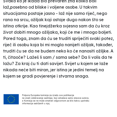
Svako ko je ikada bio prevaren zna koliko boli
laž,posebno od bliske i voljene osobe. U takvim
situacijama postaje jasno - laž nije samo riječ, nego
rana na srcu, ožiljak koji ostaje dugo nakon što se
istina otkrije. Kao tinejdžerka svjesna sam da ću kroz
život dobiti mnogo ožiljaka, koji će me i mnogo boljeti.
Pored toga, znam da ću se truditi spriječiti svaki potez,
riječ ili osobu koja bi mi mogla nanijeti ožiljak, također,
truditi ću se da ne budem neko ko će nanositi ožiljke. A
ti, čitaoče? Lažeš li sam / sama sebe? Da li volis da te
lažu? Za kraj ću ti dati savijet. Svijet u kojem se laže
nikada neće biti miran, jer istina je jedini temelj na
kojem se gradi povjerenje i stvarna snaga.