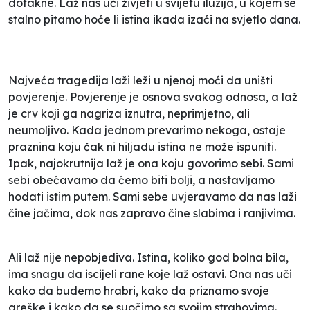
dotakne. Laž nas uči živjeti u svijetu iluzija, u kojem se
stalno pitamo hoće li istina ikada izaći na svjetlo dana.
Najveća tragedija laži leži u njenoj moći da uništi
povjerenje. Povjerenje je osnova svakog odnosa, a laž
je crv koji ga nagriza iznutra, neprimjetno, ali
neumoljivo. Kada jednom prevarimo nekoga, ostaje
praznina koju čak ni hiljadu istina ne može ispuniti.
Ipak, najokrutnija laž je ona koju govorimo sebi. Sami
sebi obećavamo da ćemo biti bolji, a nastavljamo
hodati istim putem. Sami sebe uvjeravamo da nas laži
čine jačima, dok nas zapravo čine slabima i ranjivima.
Ali laž nije nepobjediva. Istina, koliko god bolna bila,
ima snagu da iscijeli rane koje laž ostavi. Ona nas uči
kako da budemo hrabri, kako da priznamo svoje
greške i kako da se suočimo sa svojim strahovima.