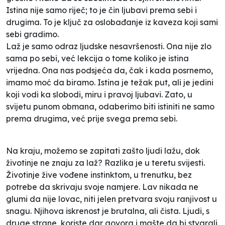
Istina nije samo riječ; to je čin ljubavi prema sebi i
drugima. To je ključ za oslobađanje iz kaveza koji sami
sebi gradimo.
Laž je samo odraz ljudske nesavršenosti. Ona nije zlo
sama po sebi, već lekcija o tome koliko je istina
vrijedna. Ona nas podsjeća da, čak i kada posrnemo,
imamo moć da biramo. Istina je težak put, ali je jedini
koji vodi ka slobodi, miru i pravoj ljubavi. Zato, u
svijetu punom obmana, odaberimo biti istiniti ne samo
prema drugima, već prije svega prema sebi.
Na kraju, možemo se zapitati zašto ljudi lažu, dok
životinje ne znaju za laž? Razlika je u teretu svijesti.
Životinje žive vođene instinktom, u trenutku, bez
potrebe da skrivaju svoje namjere. Lav nikada ne
glumi da nije lovac, niti jelen pretvara svoju ranjivost u
snagu. Njihova iskrenost je brutalna, ali čista. Ljudi, s
druge strane, koriste dar govora i mašte da bi stvarali