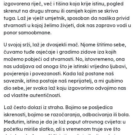
izgovorena riječ, već i tišina koja krije istinu, pogled
skrenut na drugu stranu ili osmijeh kojim se skriva
tuga. Laž je vješt umjetnik, sposoban da naslika privid
stvarnosti u kojoj želimo živjeti, dok nas zapravo vodi u
ponor samoobmane.
U svojoj srži, laž je dvosjekli mač. Njome štitimo sebe,
čuvamo tuđe osjećaje i gradimo zidove iza kojih
možemo pobjeći od stvarnosti. No, istovremeno, ona
nas udaljava od onoga što je istinski vrijedno ljubavi,
povjerenja i povezanosti. Kada laž postane naš
saveznik, istina postaje naš neprijatelj, a mi gubimo
dio sebe, jer svaka laž koju izgovorimo odvojimo nas
od vlastite autentičnosti.
Laž često dolazi iz straha. Bojimo se posljedica
iskrenosti, bojimo se razočaranja, odbacivanja ili bola.
Međutim, istina je da je laž poput otrovnog cvijeta: u
početku miriše slatko, ali s vremenom truje sve što