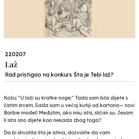
220207
Laž
Rad pristigao na konkurs Šta je Tebi laž?
Kažu: "U laži su kratke noge." Tada sam bila dijete s
čistim srcem. Sada sam u većoj kutiji od kartona— novi
Barbie model! Međutim, ako nisu ista, sličan su. Jesam
li ista ono dijete kao nekada zbog toga?
Da bi shvatila šta je istina, dozvolite da vam