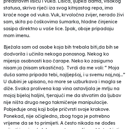
predstavim lisicu i vuka. Lisica, ljupka dama, visokog
statusa, skriva riječi iza svog kitnjastog repa, ima
kraće noge od vuka. Vuk, krvoločna zvijer, nerado živi
sam, skita po čoškovima šumarka, hladne činjenice
sasipa direktno u vaše lice. Ipak, oboje pripadaju
mom imenu.
Bježala sam od osobe koja bih trebala biti,da bih se
dodvorila i učinila nekoga ponosnog. Nekog ko
mijenja osobnosti kao čarape. Neko ko zasigurno
nisam ja (nisam srkastična). Tvrdi da me voli: “ Moja
duša samo pripada tebi, najljepšoj, i u svemu naj,naj…”
U dubini je upisano, no more se uzburkava i magla se
diže. Svaka prolivena kap vina ostavljala je mrlju na
mojoj bijeloj haljini, tjerajući me da shvatim da ljubav
nije ništa drugo nego takmičenje manipulacije.
Pobjeđuje onaj koji bolje pričvrsti svoje krakove.
Ponekad, nije očigledno, zbog toga je potrebno
vrijeme da se to primijeti. A često nikada ne dođes