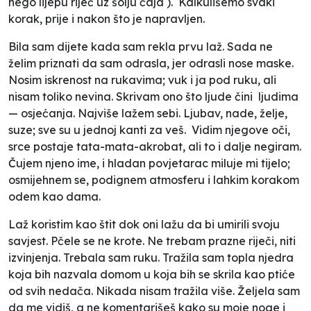
nego lijepu riječ uz šolju čaja ). Kalkulišemo svaki
korak, prije i nakon što je napravljen.
Bila sam dijete kada sam rekla prvu laž. Sada ne
želim priznati da sam odrasla, jer odrasli nose maske.
Nosim iskrenost na rukavima; vuk i ja pod ruku, ali
nisam toliko nevina. Skrivam ono što ljude čini
ljudima
— osjećanja. Najviše lažem sebi. Ljubav, nade, želje,
suze; sve su u jednoj kanti za veš. Vidim njegove oči,
srce postaje tata-mata-akrobat, ali to i dalje negiram.
Čujem njeno ime, i hladan povjetarac miluje mi tijelo;
osmijehnem se, podignem atmosferu i lahkim korakom
odem kao dama.
Laž koristim kao štit dok oni lažu da bi umirili svoju
savjest. Pčele se ne krote. Ne trebam prazne riječi, niti
izvinjenja. Trebala sam ruku. Tražila sam topla njedra
koja bih nazvala domom u koja bih se skrila kao ptiće
od svih nedača. Nikada nisam tražila više. Željela sam
da me vidiš, a ne komentarišeš kako su moje noge i