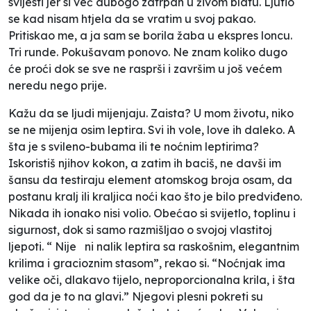
svijesti jer si već dubogo zatrpan u živom blatu. Ljutio
se kad nisam htjela da se vratim u svoj pakao.
Pritiskao me, a ja sam se borila žaba u ekspres loncu.
Tri runde. Pokušavam ponovo. Ne znam koliko dugo
će proći dok se sve ne rasprši i završim u još većem
neredu nego prije.
Kažu da se ljudi mijenjaju. Zaista? U mom životu, niko
se ne mijenja osim leptira. Svi ih vole, love ih daleko. A
šta je s svileno-bubama ili te noćnim leptirima?
Iskoristiš njihov kokon, a zatim ih baciš, ne davši im
šansu da testiraju element atomskog broja osam, da
postanu kralj ili kraljica noći kao što je bilo predviđeno.
Nikada ih ionako nisi volio. Obećao si svijetlo, toplinu i
sigurnost, dok si samo razmišljao o svojoj vlastitoj
ljepoti. “ Nije ni nalik leptira sa raskošnim, elegantnim
krilima i gracioznim stasom”, rekao si. “Noćnjak ima
velike oči, dlakavo tijelo, neproporcionalna krila, i šta
god da je to na glavi.” Njegovi plesni pokreti su