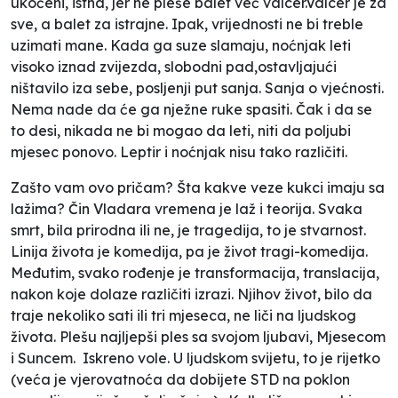
ukočeni, istna, jer ne pleše balet već valcer.Valcer je za
sve, a balet za istrajne. Ipak, vrijednosti ne bi treble
uzimati mane. Kada ga suze slamaju, noćnjak leti
visoko iznad zvijezda, slobodni pad,ostavljajući
ništavilo iza sebe, posljenji put sanja. Sanja o vjećnosti.
Nema nade da će ga nježne ruke spasiti. Čak i da se
to desi, nikada ne bi mogao da leti, niti da poljubi
mjesec ponovo. Leptir i noćnjak nisu tako različiti.
Zašto vam ovo pričam? Šta kakve veze kukci imaju sa
lažima? Čin Vladara vremena je laž i teorija. Svaka
smrt, bila prirodna ili ne, je tragedija, to je stvarnost.
Linija života je komedija, pa je život tragi-komedija.
Međutim, svako rođenje je transformacija, translacija,
nakon koje dolaze različiti izrazi. Njihov život, bilo da
traje nekoliko sati ili tri mjeseca, ne liči na ljudskog
života. Plešu najljepši ples sa svojom ljubavi, Mjesecom
i Suncem. Iskreno vole. U ljudskom svijetu, to je rijetko
(veća je vjerovatnoća da dobijete STD na poklon