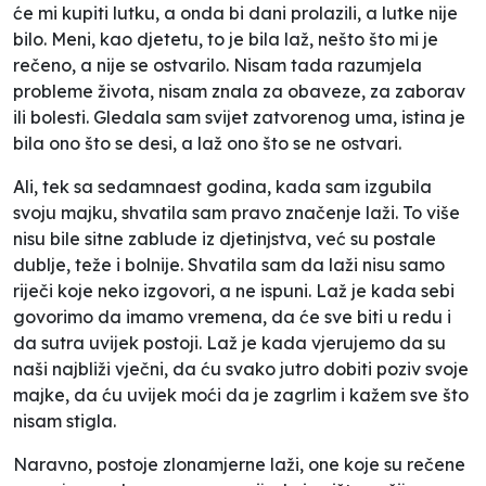
će mi kupiti lutku, a onda bi dani prolazili, a lutke nije
bilo. Meni, kao djetetu, to je bila laž, nešto što mi je
rečeno, a nije se ostvarilo. Nisam tada razumjela
probleme života, nisam znala za obaveze, za zaborav
ili bolesti. Gledala sam svijet zatvorenog uma, istina je
bila ono što se desi, a laž ono što se ne ostvari.
Ali, tek sa sedamnaest godina, kada sam izgubila
svoju majku, shvatila sam pravo značenje laži. To više
nisu bile sitne zablude iz djetinjstva, već su postale
dublje, teže i bolnije. Shvatila sam da laži nisu samo
riječi koje neko izgovori, a ne ispuni. Laž je kada sebi
govorimo da imamo vremena, da će sve biti u redu i
da sutra uvijek postoji. Laž je kada vjerujemo da su
naši najbliži vječni, da ću svako jutro dobiti poziv svoje
majke, da ću uvijek moći da je zagrlim i kažem sve što
nisam stigla.
Naravno, postoje zlonamjerne laži, one koje su rečene