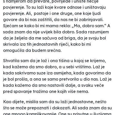
s namjerom da prevare, povrijede i unište nečije
povjerenje. To su laži koje kvare odnose i uništavaju
povjerenje. Ali, postoje i one druge, one koje ljudi
govore da bi nas zaštitili, da nas ne bi zabrinjavali.
Sjećam se kako bi mi mama rekla: „Ma, dobro sam.“ A
sada znam da nije uvijek bila dobro. Sada razumijem
da je željela da me sačuva od briga, da je svoju bol
skrivala iza tih jednostavnih riječi, kako bi mi
omogućila da budem srećna.
Shvatila sam da je laž i ona tišina u kojoj se krijemo,
kad kažemo da smo dobro, a u sebi vrištimo. Laž je
kada sakrivamo suze iza osmijeha, kada govorimo da
je bol prošla, a ona se samo pretvorila u dio nas. Laž je
kada kažemo da smo nastavili dalje, a svaku veče
pred spavanje tražimo one kojih više nema.
Kao dijete, mislila sam da su laži jednostavne, nešto
što se može prepoznati i dokazati. Ali sada znam da su
one mnogo komplikovanije. One su prisutne u iluzijama