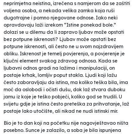
neprimjetna neistina, izrečena s namjerom da se zaštiti
voljena osoba, a nekada velika zamka koja ruši
dugotrajne i pomno njegovane odnose. Iako neki
opravdavaju laži izrekom “Istine ponekad bole.”
dolazi se u dilemu da li zapravo ljubav može opstati
bez potpune iskrenosti? Ljubav može opstati bez
potpune iskrenosti, ali često ne u svom najzdravijem
obliku. Iskrenost je temelj povjerenja, a povjerenje je
ključni element svakog zdravog odnosa.
Kada se
ljubavni odnos gradi na lažima i manipulaciji, on
postaje krhak, lomljiv poput stakla. Ljudi koji lažu
često zaboravljaju da istina, ma koliko teška bila, ima
moć da oslobodi i očisti dušu, dok laž stvara duboku
jamu iz koje je teško pobjeći, koliko god se trudili. U
svijetu gdje je istina često preteška za prihvatanje, laž
postaje lako utočište, ali nikad ne nudi istinski mir.
Bio je to dan koji na početku nije nagovještavao ništa
posebno. Sunce je zalazilo, a soba je bila ispunjena