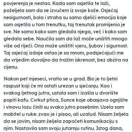
povjerenja je nestao. Kada sam osjetila te laži,
poželjela sam da se izvučem iz svoje kože. Osjećaj
nesigurnosti, bola i straha su samo djelići emocija koje
sam osjetila u tom trenutku, taj trenutak promijenio je
sve. Ne samo kako sam gledala njega, već i kako sam
gledala sebe. Naučila sam da laž može uništiti mnogo
više od riječi. Ona može uništiti vjeru, ljubav i sigurnost.
Taj osjećaj izdaje ostao je sa mnom, podsjećajući me
da vrijedim dovoljno da tražim iskrenost, bez obzira na
cijenu.
Nakon pet mjeseci, vratio se u grad. Bio je to ljetni
raspust koji će mi ostati urezan u sjećanju. Kao i
svakog ljetnog jutra, ustala sam i izašla u dvorište
popiti kafu. Cvrkut ptica, Sunce koje obasjava ognjište
i vinovu lozu činili su svako jutro posebnim. Uzela sam
mobitel u ruke: zvao je i pisao, ali uzalud. Nisam željela
da se javim, nisam željela započeti komunikaciju s
njim. Nastavila sam svoju jutarnju rutinu. Istog dana,