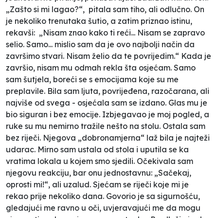
„Zašto si mi lagao?“, pitala sam tiho, ali odlučno. On
je nekoliko trenutaka šutio, a zatim priznao istinu,
rekavši: „Nisam znao kako ti reći... Nisam se zapravo
selio. Samo... mislio sam da je ovo najbolji način da
završimo stvari. Nisam želio da te povrijedim.“ Kada je
završio, nisam mu odmah rekla šta osjećam. Samo
sam šutjela, boreći se s emocijama koje su me
preplavile. Bila sam ljuta, povrijeđena, razočarana, ali
najviše od svega - osjećala sam se izdano. Glas mu je
bio siguran i bez emocije. Izbjegavao je moj pogled, a
ruke su mu nemirno tražile nešto na stolu. Ostala sam
bez riječi. Njegova „dobronamjerna“ laž bila je najteži
udarac. Mirno sam ustala od stola i uputila se ka
vratima lokala u kojem smo sjedili. Očekivala sam
njegovu reakciju, bar onu jednostavnu: „Sačekaj,
oprosti mi!“, ali uzalud. Sjećam se riječi koje mi je
rekao prije nekoliko dana. Govorio je sa sigurnošću,
gledajući me ravno u oči, uvjeravajući me da mogu