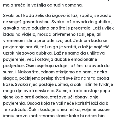
moja sreća je važnija od tuđih obmana.
Svaki put kada želiš da izgovoriš laž, zapitaj se zašto
ne smiješ govoriti istinu. Svaka laž dovodi do gubitka,
a svaka nova oduzima ono što je preostalo. Laži uvijek
izađu na vidjelo, možda privremeno zaslijepe, ali
vremenom istina pronađe svoj put. Jednom kada se
povjerenje naruši, teško ga je vratiti, a laž je najčešći
uzrok njegovog gubitka. Laž ne samo da uništava
povjerenje, već i ostavlja duboke emocionalne
posljedice. Osim osjećaja izdaje, laž često dovodi do
sumnji. Nakon što jednom otkrijemo da nam je neko
slagao, počinjemo preispitivati sve što nam ta osoba
kaže. Svaka riječ postaje upitna, a čak i istinite tvrdnje
mogu djelovati neiskreno. Sumnja tada postaje poput
sjene koja prati odnos, otežavajući obnavljanje
povjerenja. Osoba koja te voli neće koristiti laži da bi
te zadržala. Čak i kada je istina teška, voljene osobe
imaju pravo znati stvarno stanje kako bi odnos bio