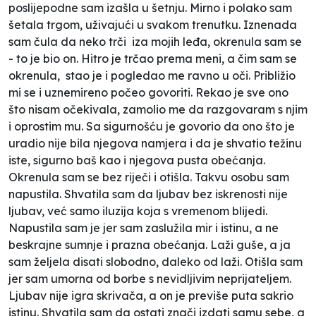
poslijepodne sam izašla u šetnju. Mirno i polako sam
šetala trgom, uživajući u svakom trenutku. Iznenada
sam čula da neko trči iza mojih leđa, okrenula sam se
- to je bio on. Hitro je trčao prema meni, a čim sam se
okrenula, stao je i pogledao me ravno u oči. Približio
mi se i uznemireno počeo govoriti. Rekao je sve ono
što nisam očekivala, zamolio me da razgovaram s njim
i oprostim mu. Sa sigurnošću je govorio da ono što je
uradio nije bila njegova namjera i da je shvatio težinu
iste, sigurno baš kao i njegova pusta obećanja.
Okrenula sam se bez riječi i otišla. Takvu osobu sam
napustila. Shvatila sam da ljubav bez iskrenosti nije
ljubav, već samo iluzija koja s vremenom blijedi.
Napustila sam je jer sam zaslužila mir i istinu, a ne
beskrajne sumnje i prazna obećanja. Laži guše, a ja
sam željela disati slobodno, daleko od laži. Otišla sam
jer sam umorna od borbe s nevidljivim neprijateljem.
Ljubav nije igra skrivača, a on je previše puta sakrio
istinu. Shvatila sam da ostati znači izdati samu sebe, a