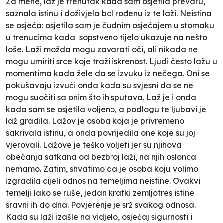
Za mene, laž je trenutak kada sam osjetila prevaru,
saznala istinu i doživjela bol rođenu iz te laži. Neistina
se osjeća: osjetila sam je čudnim osjećajem u stomaku
u trenucima kada sopstveno tijelo ukazuje na nešto
loše. Laži možda mogu zavarati oči, ali nikada ne
mogu umiriti srce koje traži iskrenost. Ljudi često lažu u
momentima kada žele da se izvuku iz nečega. Oni se
pokušavaju izvući onda kada su svjesni da se ne
mogu suočiti sa onim što ih sputava. Laž je i onda
kada sam se osjetila voljeno, a podlogu te ljubavi je
laž gradila. Lažov je osoba koja je privremeno
sakrivala istinu, a onda povrijedila one koje su joj
vjerovali. Lažove je teško voljeti jer su njihova
obećanja satkana od bezbroj laži, na njih oslonca
nemamo. Zatim, shvatimo da je osoba koju volimo
izgradila cijeli odnos na temeljima neistine. Ovakvi
temelji lako se ruše, jedan kratki
zemljotres istine
sravni ih do dna. Povjerenje je srž svakog odnosa.
Kada su laži izašle na vidjelo, osjećaj sigurnosti i