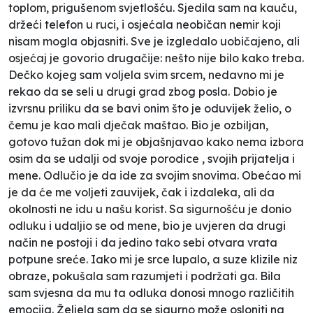
toplom, prigušenom svjetlošću. Sjedila sam na kauču,
držeći telefon u ruci, i osjećala neobičan nemir koji
nisam mogla objasniti. Sve je izgledalo uobičajeno, ali
osjećaj je govorio drugačije: nešto nije bilo kako treba.
Dečko kojeg sam voljela svim srcem, nedavno mi je
rekao da se seli u drugi grad zbog posla. Dobio je
izvrsnu priliku da se bavi onim što je oduvijek želio, o
čemu je kao mali dječak maštao. Bio je ozbiljan,
gotovo tužan dok mi je objašnjavao kako nema izbora
osim da se udalji od svoje porodice , svojih prijatelja i
mene. Odlučio je da ide za svojim snovima. Obećao mi
je da će me voljeti zauvijek, čak i izdaleka, ali da
okolnosti ne idu u našu korist. Sa sigurnošću je donio
odluku i udaljio se od mene, bio je uvjeren da drugi
način ne postoji i da jedino tako sebi otvara vrata
potpune sreće. Iako mi je srce lupalo, a suze klizile niz
obraze, pokušala sam razumjeti i podržati ga. Bila
sam svjesna da mu ta odluka donosi mnogo različitih
emocija. Željela sam da se sigurno može osloniti na