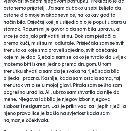
vjerovati svakom njegovom postupku. Predložio je da
ostanemo prijatelji. Ja sam duboko u sebi željela da
ostane dio moje svakodnevnice, na kakav god to
način bilo. Osjećaj koji je uslijedio bio je poput udara u
stomak. Razum mi je govorio da sam bila upravu, ali
srce je odbijalo prihvatiti istinu. Dok sam pješačila
prema kući, misli su mi odlutale. Prisjećala sam se svih
trenutaka koje smo proveli zajedno, svih obećanja
koje mi je dao. Sjećala sam se kako je tvrdio da uvijek
možemo biti iskreni jedno prema drugom. U tom
trenutku shvatila sam da je svaka ta riječ sada bila
blijeda i prazna. Kasnije, kada sam ostala sama, taj
trenutak vrtio se u mojoj glavi. Pitala sam se šta sam
pogrešno uradila. Ali, ubrzo sam shvatila da nije do
mene. Njegova laž bila je njegov izbor, njegova
slabost i nesigurnost. Laž je prikrivao iza lijepih riječi, a
njeno pravo lice je izašlo na svjetlost kada sam
najmanje očekivala.