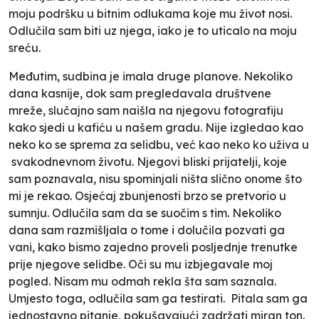
moju podršku u bitnim odlukama koje mu život nosi.
Odlučila sam biti uz njega, iako je to uticalo na moju
sreću.
Međutim, sudbina je imala druge planove. Nekoliko
dana kasnije, dok sam pregledavala društvene
mreže, slučajno sam naišla na njegovu fotografiju
kako sjedi u kafiću u našem gradu. Nije izgledao kao
neko ko se sprema za selidbu, već kao neko ko uživa u
svakodnevnom životu. Njegovi bliski prijatelji, koje
sam poznavala, nisu spominjali ništa slično onome što
mi je rekao. Osjećaj zbunjenosti brzo se pretvorio u
sumnju. Odlučila sam da se suočim s tim. Nekoliko
dana sam razmišljala o tome i dolučila pozvati ga
vani, kako bismo zajedno proveli posljednje trenutke
prije njegove selidbe. Oči su mu izbjegavale moj
pogled. Nisam mu odmah rekla šta sam saznala.
Umjesto toga, odlučila sam ga testirati. Pitala sam ga
jednostavno pitanje, pokušavajući zadržati miran ton.