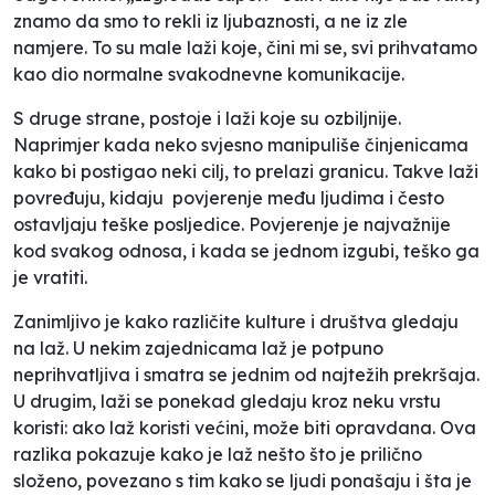
znamo da smo to rekli iz ljubaznosti, a ne iz zle
namjere. To su male laži koje, čini mi se, svi prihvatamo
kao dio normalne svakodnevne komunikacije.
S druge strane, postoje i laži koje su ozbiljnije.
Naprimjer kada neko svjesno manipuliše činjenicama
kako bi postigao neki cilj, to prelazi granicu. Takve laži
povređuju, kidaju povjerenje među ljudima i često
ostavljaju teške posljedice. Povjerenje je najvažnije
kod svakog odnosa, i kada se jednom izgubi, teško ga
je vratiti.
Zanimljivo je kako različite kulture i društva gledaju
na laž. U nekim zajednicama laž je potpuno
neprihvatljiva i smatra se jednim od najtežih prekršaja.
U drugim, laži se ponekad gledaju kroz neku vrstu
koristi: ako laž koristi većini, može biti opravdana. Ova
razlika pokazuje kako je laž nešto što je prilično
složeno, povezano s tim kako se ljudi ponašaju i šta je