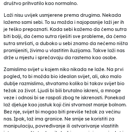
društvo prihvatilo kao normalno.
Laži nisu uvijek usmjerene prema drugima. Nekada
lažemo sami sebi. To su možda i najopasnije laži jer ih
je teško prepoznati. Kada sebi kažemo da ćemo sutra
biti bolji, da ćemo sutra riješiti sve probleme, da ćemo
sutra smršati, a duboko u sebi znamo da nećemo ništa
promijeniti, živimo u vlastitim iluzijama. Takve laži nas
drže u mjestu i sprečavaju da rastemo kao osobe.
Zamislimo svijet u kojem niko nikada ne laže. Na prvi
pogled, to bi možda bio idealan svijet, ali, ako malo
dublje razmislimo, shvatamo koliko bi takav svijet bio
težak za život. Ljudi bi bili brutalno iskreni, a mnoge
veze i odnosi bi se raspali zbog te iskrenosti. Ponekad
laž djeluje kao jastuk koji čini stvarnost manje bolnom.
Bez nje, svijet bi mogao biti previše težak za većinu
nas. Ipak, laž ima granice. Ne smije se koristiti za
manipulaciju, povređivanje ili ostvarivanje vlastitih