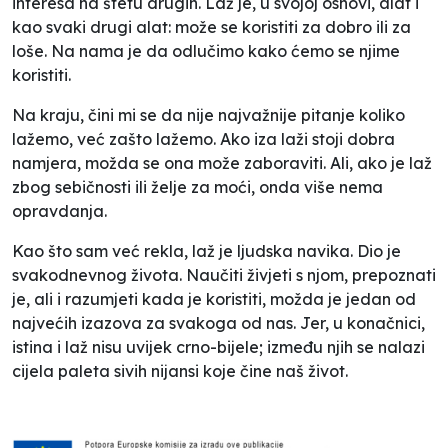
interesa na štetu drugih. Laž je, u svojoj osnovi, alat i
kao svaki drugi alat: može se koristiti za dobro ili za
loše. Na nama je da odlučimo kako ćemo se njime
koristiti.
Na kraju, čini mi se da nije najvažnije pitanje koliko
lažemo, već zašto lažemo. Ako iza laži stoji dobra
namjera, možda se ona može zaboraviti. Ali, ako je laž
zbog sebičnosti ili želje za moći, onda više nema
opravdanja.
Kao što sam već rekla, laž je ljudska navika. Dio je
svakodnevnog života. Naučiti živjeti s njom, prepoznati
je, ali i razumjeti kada je koristiti, možda je jedan od
najvećih izazova za svakoga od nas. Jer, u konačnici,
istina i laž nisu uvijek crno-bijele; između njih se nalazi
cijela paleta sivih nijansi koje čine naš život.