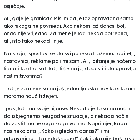
osjećaje.
Ali, gdje je granica? Mislim da je laž opravdana samo
ako nikoga ne povrijedi. Ako nekom laž donosi bol,
onda nije vrijedna. Za mene je laž nekad potrebna,
ali, isto tako nekad i nije.
Na kraju, ispostavi se da svi ponekad lažemo: roditelji,
nastavnici, reklame pa i mi sami. Ali, pitanje je hoćemo
li znati kontrolisati laž, ili ćemo joj dopustiti da upravlja
našim životima?
Laž je za mene samo još jedna ljudska navika s kojom
moramo naučiti živjeti.
Ipak, laž ima svoje nijanse. Nekada je to samo način
da izbjegnemo neugodne situacije, a nekada način
da zaštitimo nekoga koga volimo. Naprimjer, kada
nas neko pita: „Kako izgledam danas?“ i mi
odgovorimo: „Izgledaš super!“ čak i ako nije baš tako,