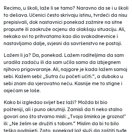
Recimo, u školi, laže li se tamo? Naravno da se i u školi
to dešava. Učenici često skrivaju istinu, tvrdeći da nisu
prepisivali, dok nastavnici ponekad zažmire na sitne
propuste ili zaokruže ocjenu da olakšaju situaciju. Ali,
nekako svi to prihvatamo kao dio svakodnevnice i
nastavljamo dalje, svjesni da savršenstvo ne postoji.
Lažem li ja? Da, ponekad. Lažem roditeljima da sam
uradila zadaću ili da sam učila samo da izbjegnem
njihovo prigovaranje. Ali, najgore je kada lažem samoj
sebi. Kažem sebi: „Sutra ću početi učiti.“, a duboko u
sebi znam da vjerovatno neću. Kasnije me to stigne i
osjećam se loše.
Kako bi izgledao svijet bez laži? Možda bi bio
pošteniji, ali i puno okrutniji. Zamisli da ti neko stalno
govori ono što stvarno misli: „Tvoja šminka je grozna!"
ili: „Ne želim se družiti s tobom.“
Mislim da bi to bilo
teško podnijeti. Zato, ponekad laž služi da zaštiti tuđe