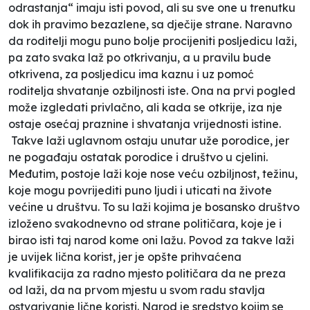
odrastanja“ imaju isti povod, ali su sve one u trenutku
dok ih pravimo bezazlene, sa dječije strane. Naravno
da roditelji mogu puno bolje procijeniti posljedicu laži,
pa zato svaka laž po otkrivanju, a u pravilu bude
otkrivena, za posljedicu ima kaznu i uz pomoć
roditelja shvatanje ozbiljnosti iste. Ona na prvi pogled
može izgledati privlačno, ali kada se otkrije, iza nje
ostaje osećaj praznine i shvatanja vrijednosti istine.
Takve laži uglavnom ostaju unutar uže porodice, jer
ne pogađaju ostatak porodice i društvo u cjelini.
Međutim, postoje laži koje nose veću ozbiljnost, težinu,
koje mogu povrijediti puno ljudi i uticati na živote
većine u društvu. To su laži kojima je bosansko društvo
izloženo svakodnevno od strane političara, koje je i
birao isti taj narod kome oni lažu. Povod za takve laži
je uvijek lična korist, jer je opšte prihvaćena
kvalifikacija za radno mjesto političara da ne preza
od laži, da na prvom mjestu u svom radu stavlja
ostvarivanje lične koristi. Narod je sredstvo kojim se