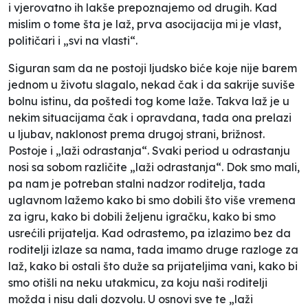
i vjerovatno ih lakše prepoznajemo od drugih. Kad
mislim o tome šta je laž, prva asocijacija mi je vlast,
političari i „svi na vlasti“.
Siguran sam da ne postoji ljudsko biće koje nije barem
jednom u životu slagalo, nekad čak i da sakrije suviše
bolnu istinu, da poštedi tog kome laže. Takva laž je u
nekim situacijama čak i opravdana, tada ona prelazi
u ljubav, naklonost prema drugoj strani, brižnost.
Postoje i „laži odrastanja“. Svaki period u odrastanju
nosi sa sobom različite „laži odrastanja“. Dok smo mali,
pa nam je potreban stalni nadzor roditelja, tada
uglavnom lažemo kako bi smo dobili što više vremena
za igru, kako bi dobili željenu igračku, kako bi smo
usrećili prijatelja. Kad odrastemo, pa izlazimo bez da
roditelji izlaze sa nama, tada imamo druge razloge za
laž, kako bi ostali što duže sa prijateljima vani, kako bi
smo otišli na neku utakmicu, za koju naši roditelji
možda i nisu dali dozvolu. U osnovi sve te „laži