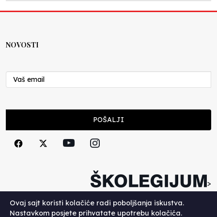
NOVOSTI
POŠALJI
>
Copyright (c) 2026. Školegijum.
Ovaj sajt koristi kolačiće radi poboljšanja iskustva.
Nastavkom posjete prihvatate upotrebu kolačića.