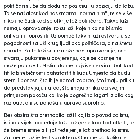
političari služe da dođu na poziciju i u poziciju da lažu.
To se nažalost kod nas smatra „normalnim“, te se više
niko i ne čudi kad se otkrije laž političara. Takve laži
nemaju opravdanje, to su laži koje niko ne bi smio
prihvatiti i oprostiti. Uz pomoć takvih laži ostvaruju se
pogodnosti za uži krug ljudi oko političara, a na štetu
naroda. Za te laži se ne može naći opravdanje, one
stvaraju pukotine u povjerenju, koje se kasnije ne
može popraviti. Mislim da me najviše nervira i boli kod
tih laži sebičnost i bahatost tih ljudi. Umjesto da budu
sretni i ponosni što ih je narod izabrao, što imaju priliku
da predstavljaju narod, što imaju priliku da svojim
primjerom pokažu koliko je pogrešno lagati iz bilo kog
razloga, oni se ponašaju upravo suprotno.
Bez obzira šta prethodilo laži i koji bio povod za istu,
istina uvijek pobjeđuje laž. Laž će se kad tad otkriti, te
će breme istine biti još teže jer je laž prethodila istini.
Za mene, laž je test karaktera. Ona me uči koliko je