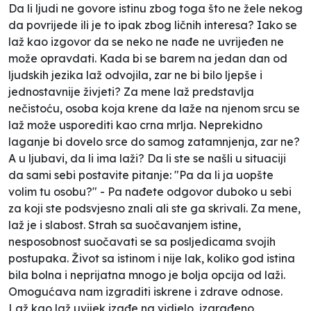
Da li ljudi ne govore istinu zbog toga što ne žele nekog
da povrijede ili je to ipak zbog ličnih interesa? Iako se
laž kao izgovor da se neko ne nađe ne uvrijeđen ne
može opravdati. Kada bi se barem na jedan dan od
ljudskih jezika laž odvojila, zar ne bi bilo ljepše i
jednostavnije živjeti? Za mene laž predstavlja
nečistoću, osoba koja krene da laže na njenom srcu se
laž može usporediti kao crna mrlja. Neprekidno
laganje bi dovelo srce do samog zatamnjenja, zar ne?
A u ljubavi, da li ima laži? Da li ste se našli u situaciji
da sami sebi postavite pitanje: "Pa da li ja uopšte
volim tu osobu?" - Pa nađete odgovor duboko u sebi
za koji ste podsvjesno znali ali ste ga skrivali. Za mene,
laž je i slabost. Strah sa suočavanjem istine,
nesposobnost suočavati se sa posljedicama svojih
postupaka. Život sa istinom i nije lak, koliko god istina
bila bolna i neprijatna mnogo je bolja opcija od laži.
Omogućava nam izgraditi iskrene i zdrave odnose.
Laž kao laž uvijek izađe na vidjelo, izgrađeno