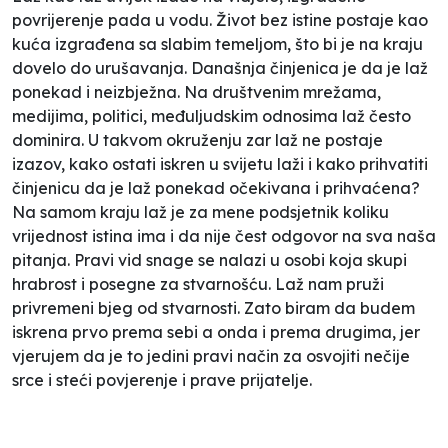
povrijerenje pada u vodu. Život bez istine postaje kao
kuća izgrađena sa slabim temeljom, što bi je na kraju
dovelo do urušavanja. Današnja činjenica je da je laž
ponekad i neizbježna. Na društvenim mrežama,
medijima, politici, međuljudskim odnosima laž često
dominira. U takvom okruženju zar laž ne postaje
izazov, kako ostati iskren u svijetu laži i kako prihvatiti
činjenicu da je laž ponekad očekivana i prihvaćena?
Na samom kraju laž je za mene podsjetnik koliku
vrijednost istina ima i da nije čest odgovor na sva naša
pitanja. Pravi vid snage se nalazi u osobi koja skupi
hrabrost i posegne za stvarnošću. Laž nam pruži
privremeni bjeg od stvarnosti. Zato biram da budem
iskrena prvo prema sebi a onda i prema drugima, jer
vjerujem da je to jedini pravi način za osvojiti nečije
srce i steći povjerenje i prave prijatelje.