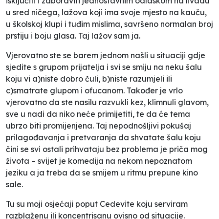
isključiti i zaboraviti jednostavnim odlaskom na livadu
u sred ničega, lažova koji ima svoje mjesto na kauču,
u školskoj klupi i tuđim mislima, savršeno normalan broj
prstiju i boju glasa. Taj lažov sam ja.
Vjerovatno ste se barem jednom našli u situaciji gdje
sjedite s grupom prijatelja i svi se smiju na neku šalu
koju vi a)niste dobro čuli, b)niste razumjeli ili
c)smatrate glupom i ofucanom. Također je vrlo
vjerovatno da ste nasilu razvukli kez, klimnuli glavom,
sve u nadi da niko neće primijetiti, te da će tema
ubrzo biti promijenjena. Taj nepodnošljivi pokušaj
prilagođavanja i pretvaranja da shvatate šalu koju
čini se svi ostali prihvataju bez problema je priča mog
života – svijet je komedija na nekom nepoznatom
jeziku a ja treba da se smijem u ritmu prepune kino
sale.
Tu su moji osjećaji poput Cedevite koju serviram
razblaženu ili koncentrisanu ovisno od situacije.