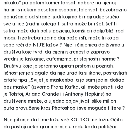
nikako“ pa potom komentarisati nabore na njenoj
haljini s nekom desetom osobom, tolerisati bezobrazno
ponašanje od strane ljudi kojima bi najradije sručio
sve u lice (radni kolega ti sutra može biti šef, šef ti
sutra može dati bolju poziciju, komšija i dalji/bliži rod
mogu ti zatrebati za ne daj bože i sl), može li iko za
sebe reći da NIJE lažov ? Nije li činjenica da živimo u
društvu koje tvrdi da cijeni iskrenost a zapravo
vrednuje laskanje, eufemizme, pristojnosti i norme ?
Društvu koje je spremno upirati prstom u poznatu
ličnost jer je slagala da nije uradila silikone, postavljati
citate tipa „Svijet je maskenbal a ja sam jedini došao
bez maske“ (izvorno Franz Kafka, ali može pisati i da
je Tolstoj, Ariana Grande ili Anthony Hopkins) na
društvene mreže, a ujedno objavljivati slike milion
puta provučene kroz Photoshop i sve moguće filtere ?
Nije pitanje da li me lažu već KOLIKO me lažu. Očito
da postoji neka granica-nije u redu kada političar