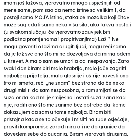
imam još lažova, vjerovatno mnogo uspješnijih od
mene same, pomisao da nema istine sa velikim I, da
postoji samo MOJA istina, stakalce mozaika koji čitav
može sagledati samo neka viša sila, ako takva postoji
(u svakom slučaju će vjerovatno zauvijek biti
podložna promjenama i propitivanjima) Laž ? Ne
mogu govoriti o lažima drugih ljudi, mogu reći samo
da je laž sve ono što mi ne dozvoljava da mirna odem
u krevet. A malo sam se umorila od nespavanja. Zato
svaki dan biram biti malo hrabrija, malo jače zagrliti
najboljeg prijatelja, malo glasnije i oštrije navesti ono
što mi smeta, reći „ne znam“ bez straha da će neko
drugi misliti da sam nesposobna, biram smijati se do
suza onda kad mi je smiješno i ostati suzdržana kad
nije, raditi ono što me zanima bez potrebe da ikome
dokazujem da sam u tome najbolja. Biram biti
pristojna kada se to očekuje i misliti na tuđe osjećaje,
praviti kompromise zarad mira ali ne do granice da
dovedem sebe do pucanja. Biram vjerovati drugima,