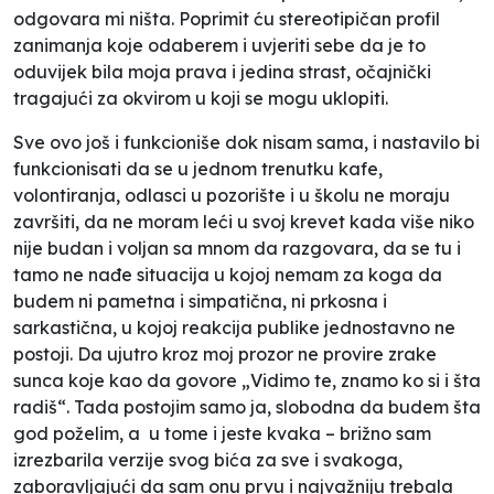
odgovara mi ništa. Poprimit ću stereotipičan profil
zanimanja koje odaberem i uvjeriti sebe da je to
oduvijek bila moja prava i jedina strast, očajnički
tragajući za okvirom u koji se mogu uklopiti.
Sve ovo još i funkcioniše dok nisam sama, i nastavilo bi
funkcionisati da se u jednom trenutku kafe,
volontiranja, odlasci u pozorište i u školu ne moraju
završiti, da ne moram leći u svoj krevet kada više niko
nije budan i voljan sa mnom da razgovara, da se tu i
tamo ne nađe situacija u kojoj nemam za koga da
budem ni pametna i simpatična, ni prkosna i
sarkastična, u kojoj reakcija publike jednostavno ne
postoji. Da ujutro kroz moj prozor ne provire zrake
sunca koje kao da govore „Vidimo te, znamo ko si i šta
radiš“. Tada postojim samo ja, slobodna da budem šta
god poželim, a u tome i jeste kvaka – brižno sam
izrezbarila verzije svog bića za sve i svakoga,
zaboravljajući da sam onu prvu i najvažniju trebala