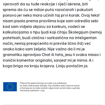
vjerovati da su tuđe reakcije i riječi iskrene, biti
sprema da ću se milion puta razočarati i pokušati
ponovo jer neko mora učiniti taj prvi korak. Ovaj tekst
nisam pisala prema pravilima koje sam odredila sebi
kad sam vidjela objavu za konkurs, vodeći se
kalkulacijama o tipu ljudi koji čitaju Školegijum (nemoj
patetisati, budi cinična i sarkastična na inteligentan
način, nemoj preopćenito ni previše lično itd) već
onako kako sam željela. Nije važno da li mi je
gramatiku ispravljao Chat ili tata, jesu li svaka misao i
ironični komentar originalni, savjest mi je mirna. A i
koga briga na kraju krajeva. Liniju povlačim ja.