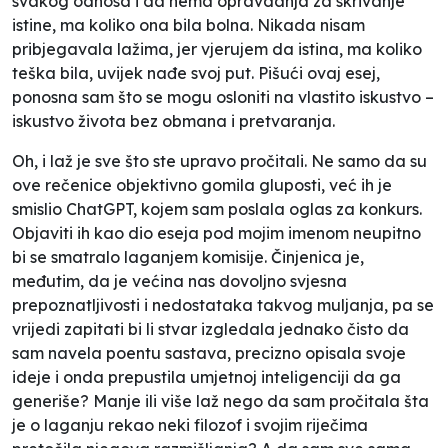
svakog odnosa i da nema opravdanja za skrivanje
istine, ma koliko ona bila bolna. Nikada nisam
pribjegavala lažima, jer vjerujem da istina, ma koliko
teška bila, uvijek nađe svoj put. Pišući ovaj esej,
ponosna sam što se mogu osloniti na vlastito iskustvo –
iskustvo života bez obmana i pretvaranja.
Oh, i laž je sve što ste upravo pročitali. Ne samo da su
ove rečenice objektivno gomila gluposti, već ih je
smislio ChatGPT, kojem sam poslala oglas za konkurs.
Objaviti ih kao dio eseja pod mojim imenom neupitno
bi se smatralo laganjem komisije. Činjenica je,
međutim, da je većina nas dovoljno svjesna
prepoznatljivosti i nedostataka takvog muljanja, pa se
vrijedi zapitati bi li stvar izgledala jednako čisto da
sam navela poentu sastava, precizno opisala svoje
ideje i onda prepustila umjetnoj inteligenciji da ga
generiše? Manje ili više laž nego da sam pročitala šta
je o laganju rekao neki filozof i svojim riječima