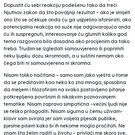
Dopustit ću sebi reakciju podešenu tako da treći
Njutnov zakon da što povoljniji rezultat – ako je smijeh
ono što se očekuje onda ću ga uspješno isforsirati, ako
potencijalna reakcija na suze nije odgovarajuća onda
ću ih suspregnuti, interesovanje ću glumiti koliko god
tema razgovora bila dosadna ako procijenim da tako
treba. Trudim se izgledati samouvjereno ili poprimiti
neku ljupku dozu skromnosti, a u suštini nemam oko
čega biti ni samouvjerena ni skromna.
Nisam toliko načitana – samo sam jako vješta u tome
da se predstavim kao neko ko zna mnogo, sposobna
da meljem i filozofiram na svako postavljeno pitanje
potkrepljena površnim ili nikakvim poznavanjem
tematike. Nisam zapravo simpatična –većini ljudi nije
se teško prilagoditi. Nisam sigurna u čemu uživam-
klavir sam svirala jer sam voljela pljesak publike,
pjesme pišem kako bi ih nekome mogla pročitati. Ne
znam šta želim raditi u životu – privlači me skoro sve,