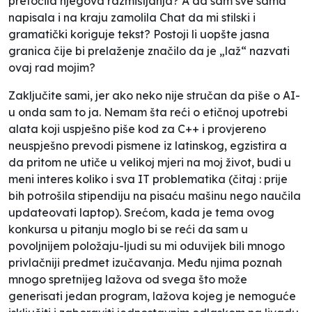
pretočila njegova razmišljanja? A da sam sve sama
napisala i na kraju zamolila Chat da mi stilski i
gramatički koriguje tekst? Postoji li uopšte jasna
granica čije bi prelaženje značilo da je „laž“ nazvati
ovaj rad mojim?
Zaključite sami, jer ako neko nije stručan da piše o AI-
u onda sam to ja. Nemam šta reći o etičnoj upotrebi
alata koji uspješno piše kod za C++ i provjereno
neuspješno prevodi pismene iz latinskog, egzistira a
da pritom ne utiče u velikoj mjeri na moj život, budi u
meni interes koliko i sva IT problematika (čitaj : prije
bih potrošila stipendiju na pisaću mašinu nego naučila
updateovati laptop). Srećom, kada je tema ovog
konkursa u pitanju moglo bi se reći da sam u
povoljnijem položaju-ljudi su mi oduvijek bili mnogo
privlačniji predmet izučavanja. Među njima poznah
mnogo spretnijeg lažova od svega što može
generisati jedan program, lažova kojeg je nemoguće