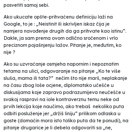
posvetiti samoj sebi.
Ako ukucate opšte-prihvaćenu definiciju laži na
Google, to je : „Neistinit ili iskrivljen iskaz čija je
namjera navođenje drugih da ga prihvate kao istinu“.
Dakle, ja sam prema ovom odlično sročenom i vrlo
preciznom pojašnjenju lažov. Pitanje je, međutim, ko
nije ?
Ako su uzvraćanje osmjeha napornim i nepoznatim
tetama na ulici, odgovaranje na pitanje „Ko te više
sluša, mama ili tata?“ nečim što nije
marš,
neplakanje
na času zbog loše ocjene, diplomatsko učešće u
diskusijama koje zapravo podrazumijeva neučešće u
svakoj raspravi na iole kontraverznu temu neke od
prvih lekcija koje naučimo, ako trebaš nekoliko puta
odbiti posluženje jer „držiš liniju“ prilikom odlaska u
goste (domaćin mora isto toliko puta da te ponudi), na
pitanje drugarice je li debela odgovoriti sa „ne,