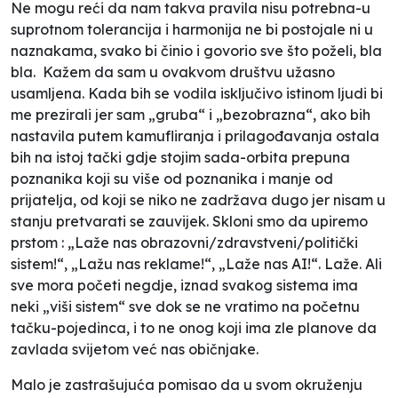
Ne mogu reći da nam takva pravila nisu potrebna-u
suprotnom tolerancija i harmonija ne bi postojale ni u
naznakama, svako bi činio i govorio sve što poželi, bla
bla. Kažem da sam u ovakvom društvu užasno
usamljena. Kada bih se vodila isključivo istinom ljudi bi
me prezirali jer sam „gruba“ i „bezobrazna“, ako bih
nastavila putem kamufliranja i prilagođavanja ostala
bih na istoj tački gdje stojim sada-orbita prepuna
poznanika koji su više od poznanika i manje od
prijatelja, od koji se niko ne zadržava dugo jer nisam u
stanju pretvarati se zauvijek. Skloni smo da upiremo
prstom : „Laže nas obrazovni/zdravstveni/politički
sistem!“, „Lažu nas reklame!“, „Laže nas AI!“. Laže. Ali
sve mora početi negdje, iznad svakog sistema ima
neki „viši sistem“ sve dok se ne vratimo na početnu
tačku-pojedinca, i to ne onog koji ima zle planove da
zavlada svijetom već nas običnjake.
Malo je zastrašujuća pomisao da u svom okruženju