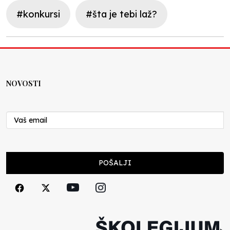
#konkursi
#šta je tebi laž?
NOVOSTI
POŠALJI
>