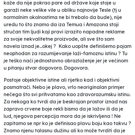
kaže da nije pokrao pare od države koje stoje u
garaži neke velike vile u obliku najnovije Tesle (tj u
normalnim okolnostima ne bi trebalo da bude), nije
uredu to što znamo da iza Temua i Amazona stoji
stručan tim ljudi koji pravi izrazito napadne reklame
za svoje nekvalitetne proizvode, ali sve što sam
navela iznad je...okej ? Kako uopšte definišemo pojam
neophodan za razumijevanje laži-famoznu istinu ? Tu
je teško naći jednostavno obrazloženje jer je većinom
u pitanju stvar dogovora.
Dogovora.
Postoje objektivne istine ali rijetko kad i objektivni
posmatrači. Nebo je plavo, vrlo neoriginalan primjer
nečega što svi prihvatamo kao zdravorazumsku istinu.
Za nekoga ko tvrdi da je beskrajan prostor iznad nas
zapravo crvene boje rekli bismo da je lažov ili da je
lud, njegova percepcija mora da je iskrivljena ! Ne
zapitamo se npr ko je definisao plavu boju kao takvu ?
Znamo njenu talasnu dužinu ali ko može tvrditi da je