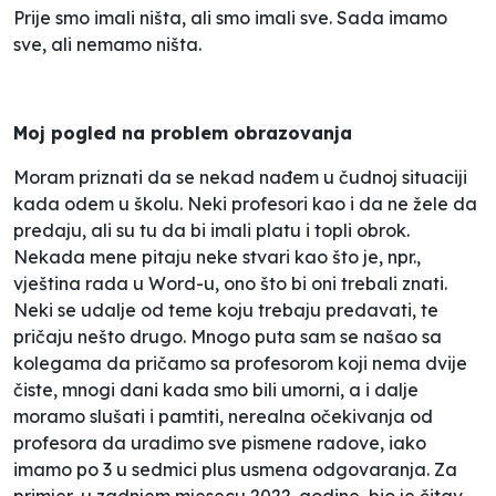
Prije smo imali ništa, ali smo imali sve. Sada imamo
sve, ali nemamo ništa.
Moj pogled na problem obrazovanja
Moram priznati da se nekad nađem u
čudnoj
situaciji
kada odem u školu. Neki profesori kao i da ne žele da
predaju, ali su tu da bi imali platu i topli obrok.
Nekada mene pitaju neke stvari kao što je, npr.,
vještina rada u Word-u, ono što bi oni trebali znati.
Neki se udalje od teme koju trebaju predavati, te
pričaju nešto drugo. Mnogo puta sam se našao sa
kolegama da pričamo sa profesorom koji nema dvije
čiste, mnogi dani kada smo bili umorni, a i dalje
moramo slušati i pamtiti, nerealna očekivanja od
profesora da uradimo sve pismene radove, iako
imamo po 3 u sedmici plus usmena odgovaranja. Za
primjer, u zadnjem mjesecu 2022. godine, bio je čitav