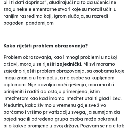
bi i ti dati doprinos
“, aludirajući na to da učenici ne
znaju neke elementarne stvari koje su morali učiti u
ranijim razredima koji,
igrom slučaja
, su razredi
pogođeni
pandemijom
.
Kako riješiti problem obrazovanja?
Problem obrazovanja, kao i mnogi problemi u našoj
državi, moraju se riješiti
zajednički
. Mi svi moramo
zajedno riješiti problem obrazovanja, sa osobama koje
imaju znanja u tom polju, a ne osobe sa kupljenom
diplomom. Nije dovoljno naći rješenja, moramo ih i
primjeniti i raditi da ostaju primenjena, istim
intezitetom kao kad imamo intezitet utaliti glad i žeđ.
Međutim, kako živimo u vremenu gdje sve živo
parčamo i vršimo privatizaciju svega, ja sumnjam da
pojedinac ili određena grupa osoba može pokrenuti
bilo kakve promjene u ovoj državi. Pozivam se na citat: