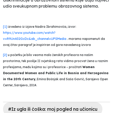
udio sveukupnom problemu obrazovnog sistema.
[1]
izvedeno iz izjave Nadira Ibrahimovića, izvor:
https://www.youtube.com/watch?
v=R9UnA32GcDc&ab_channel=UPSMedia
. moramo napomenuti da
ovaj čitav paragraf je inspiriran od gore navedenog izvora
[2]
u početku je bilo veoma malo ženskih profesora na našim
prostorima, tek poslije II svjetskog rata vidimo procvat žena u raznim
profesijama, među kojima su i profesorice – pročitati
Women
Documented Women and Public Life in Bosnia and Herzegovina
in the 20th Century
, Emina Bošnjak and Saša Gavrić, Sarajevo Open
Center, Sarajevo, 2014.
#Iz ugla ili ćoška: moj pogled na učionicu