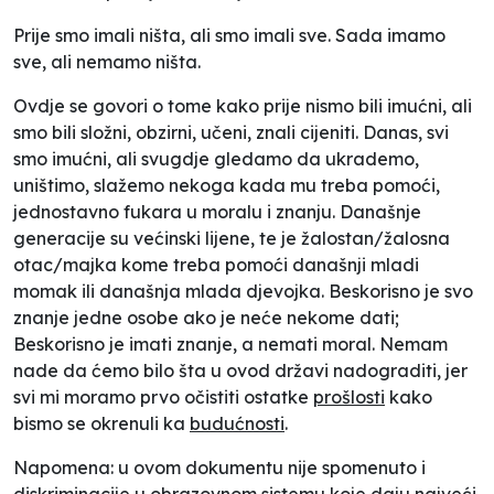
Prije smo imali ništa, ali smo imali sve. Sada imamo
sve, ali nemamo ništa.
Ovdje se govori o tome kako prije nismo bili imućni, ali
smo bili složni, obzirni, učeni, znali cijeniti. Danas, svi
smo imućni, ali svugdje gledamo da ukrademo,
uništimo, slažemo nekoga kada mu treba pomoći,
jednostavno
fukara u moralu
i
znanju
. Današnje
generacije su većinski lijene, te je žalostan/žalosna
otac/majka kome treba pomoći današnji mladi
momak ili današnja mlada djevojka. Beskorisno je svo
znanje jedne osobe ako je neće nekome dati;
Beskorisno je imati znanje, a nemati moral. Nemam
nade da ćemo bilo šta u ovod državi nadograditi, jer
svi mi moramo prvo očistiti
ostatke
prošlosti
kako
bismo se okrenuli ka
budućnosti
.
Napomena: u ovom dokumentu nije spomenuto i
diskriminacije u obrazovnom sistemu koje daju najveći