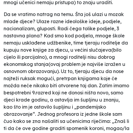
mnogi učenici nemaju pristupa) to znaju uraditi.
Da se vratimo natrag na temu. Šta još ulazi u mozak
mlade djece? Ulaze razne ideološke ideje, podjele,
nacionalizam, gluposti. Radi čega tolike podjele, 3
nastavna plana? Kad smo kod podjela, mnoge škole
nemaju usklađene udžbenike, time tjeraju roditelje da
kupuju nove knjige za djecu, u većini slučajeva(bilo
cijelo ili parcijalno), a mnogi roditelji nisu dobrog
ekonomskog stanja(ovaj problem je najviše izražen u
osnovnom obrazovanju). Uz to, tjeraju djecu da nose
najteži ruksak mogući, pretrpan knjigama koje će
možda neće nikako biti otvorene taj dan. Zatim imamo
bespotrebni 9.razred koji ne donosi ništa novo, samo
djeci krade godinu, a ostavlja im šupljinu u znanju,
kao što im je ostavilo šupljinu i „
pandemijsko
obrazovanje
“. Jednog profesora iz jedne škole sam
čuo kako se zna našaliti sa učenicima riječima: „
Znaš li
ti da će ove godine graditi spomenik koroni, mogao/la