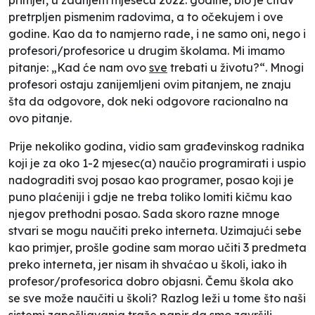
pretrpljen pismenim radovima, a to očekujem i ove
godine. Kao da to namjerno rade, i ne samo oni, nego i
profesori/profesorice u drugim školama. Mi imamo
pitanje: „
Kad će nam ovo
sve
trebati u životu?
“. Mnogi
profesori ostaju zanijemljeni ovim pitanjem, ne znaju
šta da odgovore, dok neki odgovore racionalno na
ovo pitanje.
Prije nekoliko godina, vidio sam građevinskog radnika
koji je za oko 1-2 mjesec(a) naučio programirati i uspio
nadograditi svoj posao kao programer, posao koji je
puno plaćeniji i gdje ne treba toliko lomiti kičmu kao
njegov prethodni posao. Sada skoro razne mnoge
stvari se mogu naučiti preko interneta. Uzimajući sebe
kao primjer, prošle godine sam morao učiti 3 predmeta
preko interneta, jer nisam ih shvaćao u školi, iako ih
profesor/profesorica
dobro
objasni. Čemu škola ako
se sve može naučiti u školi? Razlog leži u tome što naši
sistemi zapošljavanja traže papir da smo završili