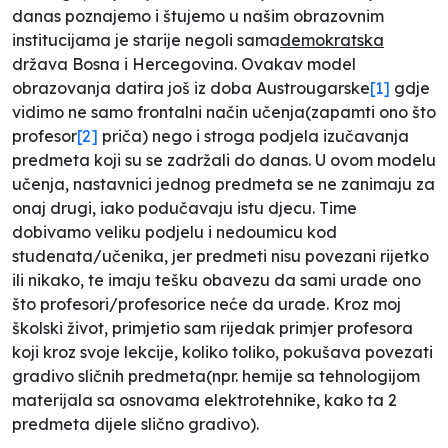
danas poznajemo i štujemo u našim obrazovnim
institucijama je starije negoli sama
demokratska
država Bosna i Hercegovina. Ovakav model
obrazovanja datira još iz doba Austrougarske
[1]
gdje
vidimo ne samo frontalni način učenja(
zapamti ono što
profesor
[2]
priča
) nego i stroga podjela izučavanja
predmeta koji su se zadržali do danas. U ovom modelu
učenja, nastavnici jednog predmeta se ne zanimaju za
onaj drugi, iako podučavaju istu djecu. Time
dobivamo veliku podjelu i nedoumicu kod
studenata/učenika, jer predmeti nisu povezani rijetko
ili nikako, te imaju tešku obavezu da sami urade ono
što profesori/profesorice neće da urade. Kroz moj
školski život
, primjetio sam rijedak primjer profesora
koji kroz svoje lekcije, koliko toliko, pokušava povezati
gradivo sličnih predmeta(npr. hemije sa tehnologijom
materijala sa osnovama elektrotehnike, kako ta 2
predmeta dijele slično gradivo).