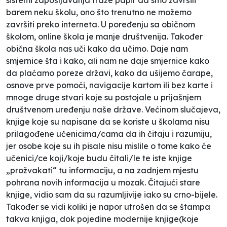
barem neku školu, ono što trenutno
ne možemo
završiti preko interneta. U poređenju sa običnom
školom, online škola je manje
društvenija
. Također
obična škola nas
uči kako da učimo
. Daje nam
smjernice šta i kako, ali nam ne daje smjernice kako
da plaćamo poreze državi, kako da ušijemo čarape,
osnove prve pomoći, navigacije kartom ili bez karte i
mnoge druge stvari koje su postojale u prijašnjem
društvenom uređenju naše države. Većinom slučajeva,
knjige koje su napisane da se koriste u školama nisu
prilagođene učenicima/cama da ih čitaju i razumiju,
jer osobe koje su ih pisale nisu mislile o tome kako će
učenici/ce koji/koje budu čitali/le te iste knjige
„
prožvakati
“ tu informaciju, a na zadnjem mjestu
pohrana novih informacija u mozak. Čitajući stare
knjige, vidio sam da su razumljivije iako su crno-bijele.
Također se vidi koliki je napor utrošen da se štampa
takva knjiga, dok pojedine modernije knjige(koje