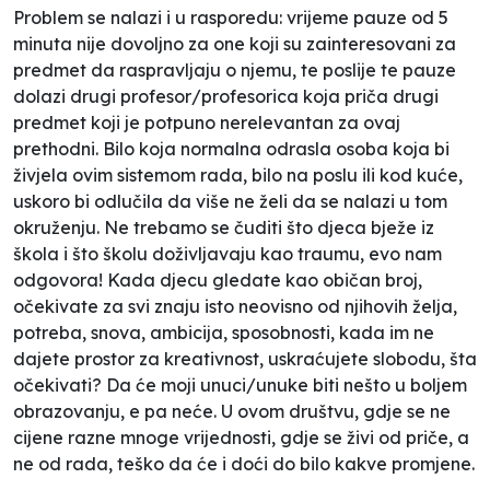
Problem se nalazi i u rasporedu: vrijeme pauze od 5
minuta nije dovoljno za one koji su zainteresovani za
predmet da raspravljaju o njemu, te poslije te pauze
dolazi drugi profesor/profesorica koja priča drugi
predmet koji je potpuno nerelevantan za ovaj
prethodni. Bilo koja normalna odrasla osoba koja bi
živjela ovim sistemom rada, bilo na poslu ili kod kuće,
uskoro bi odlučila da više ne želi da se nalazi u tom
okruženju. Ne trebamo se čuditi što djeca bježe iz
škola i što školu doživljavaju kao traumu, evo nam
odgovora! Kada djecu gledate kao
običan broj
,
očekivate za svi znaju isto neovisno od njihovih želja,
potreba, snova, ambicija, sposobnosti, kada im ne
dajete prostor za kreativnost, uskraćujete slobodu, šta
očekivati? Da će moji unuci/unuke biti nešto u boljem
obrazovanju, e pa neće. U ovom društvu, gdje se ne
cijene razne mnoge vrijednosti, gdje se živi od priče, a
ne od rada, teško da će i doći do bilo kakve promjene.