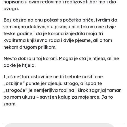
napisano u ovim redovima i realizovati bar mali dio
ovoga.
Bez obzira na onu pošast s početka priče, tvrdim da
sam najproduktivnija u pisanju bila tokom one dvije
teške godine i da je korona iznjedrila moja tri
kvalitetna književna rada i dvije pjesme, ali o tom
nekom drugom prilikom.
Nešto dobro u toj koroni. Mogla je šta je htjela, ali ne
dokle je htjela.
I još nešto: nastavnice ne bi trebale nositi one
„ozbiljne“ punđe jer djeluju strogo, a ispod te
„strogoće“ je nemjerljiva toplina i širok zagrljaj taman
po mom ukusu – savršen kalup za moje srce. Ja to
znam.