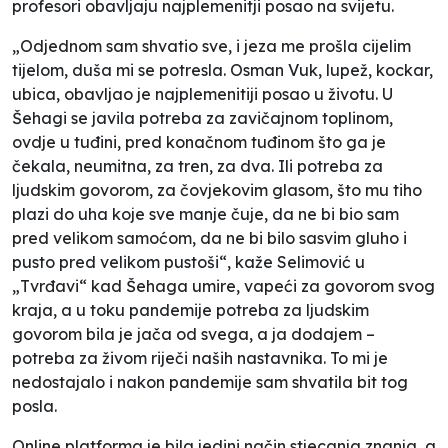
profesori obavljaju najplemenitji posao na svijetu.
„Odjednom sam shvatio sve, i jeza me prošla cijelim
tijelom, duša mi se potresla. Osman Vuk, lupež, kockar,
ubica, obavljao je najplemenitiji posao u životu. U
Šehagi se javila potreba za zavičajnom toplinom,
ovdje u tuđini, pred konačnom tuđinom što ga je
čekala, neumitna, za tren, za dva. Ili potreba za
ljudskim govorom, za čovjekovim glasom, što mu tiho
plazi do uha koje sve manje čuje, da ne bi bio sam
pred velikom samoćom, da ne bi bilo sasvim gluho i
pusto pred velikom pustoši“, kaže Selimović u
„Tvrđavi“ kad Šehaga umire, vapeći za govorom svog
kraja, a u toku pandemije potreba za ljudskim
govorom bila je jača od svega, a ja dodajem –
potreba za živom riječi naših nastavnika. To mi je
nedostajalo i nakon pandemije sam shvatila bit tog
posla.
Online platforma je bila jedini način stjecanja znanja, a