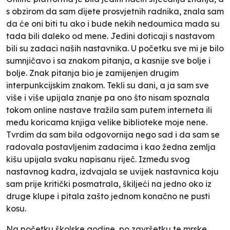
s obzirom da sam dijete prosvjetnih radnika, znala sam
da će oni biti tu ako i bude nekih nedoumica mada su
tada bili daleko od mene. Jedini doticaji s nastavom
bili su zadaci naših nastavnika. U početku sve mi je bilo
sumnjičavo i sa znakom pitanja, a kasnije sve bolje i
bolje. Znak pitanja bio je zamijenjen drugim
interpunkcijskim znakom. Tekli su dani, a ja sam sve
više i više upijala znanje pa ono što nisam spoznala
tokom online nastave tražila sam putem interneta ili
među koricama knjiga velike biblioteke moje nene.
Tvrdim da sam bila odgovornija nego sad i da sam se
radovala postavljenim zadacima i kao žedna zemlja
kišu upijala svaku napisanu riječ. Između svog
nastavnog kadra, izdvajala se uvijek nastavnica koju
sam prije kritički posmatrala, škiljeći na jedno oko iz
druge klupe i pitala zašto jednom konačno ne pusti
kosu.
Na početku školske godine, po završetku te mrske