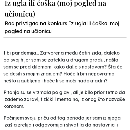
Iz ugla ili ćoška (moj pogled na
učionicu)
Rad pristigao na konkurs Iz ugla ili ćoška: moj
pogled na učionicu
I bi pandemija... Zatvorena među četiri zida, daleko
od svojih jer sam se zatekla u drugom gradu, našla
sam se pred dilemom: kako dalje s nastavom? Šta će
se desiti s mojim znanjem? Hoće li biti nepovratno
nešto izgubljeno i hoće li se moći nadoknaditi?
Pitanja su se vrzmala po glavi, ali je bilo prioritetno da
izađemo zdravi, fizički i mentalno, iz onog što nazvaše
koronom.
Počinjem svoju priču od tog perioda jer sam iz njega
izašla zrelija i odgovornija i shvatila da nastavnici i