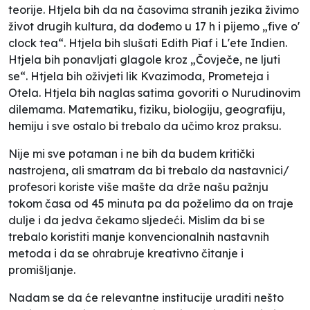
teorije. Htjela bih da na časovima stranih jezika živimo
život drugih kultura, da dođemo u 17 h i pijemo „five o'
clock tea“. Htjela bih slušati Edith Piaf i L'ete Indien.
Htjela bih ponavljati glagole kroz „Čovječe, ne ljuti
se“. Htjela bih oživjeti lik Kvazimoda, Prometeja i
Otela. Htjela bih naglas satima govoriti o Nurudinovim
dilemama. Matematiku, fiziku, biologiju, geografiju,
hemiju i sve ostalo bi trebalo da učimo kroz praksu.
Nije mi sve potaman i ne bih da budem kritički
nastrojena, ali smatram da bi trebalo da nastavnici/
profesori koriste više mašte da drže našu pažnju
tokom časa od 45 minuta pa da poželimo da on traje
dulje i da jedva čekamo sljedeći. Mislim da bi se
trebalo koristiti manje konvencionalnih nastavnih
metoda i da se ohrabruje kreativno čitanje i
promišljanje.
Nadam se da će relevantne institucije uraditi nešto