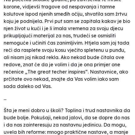
korone, vidjevši tragove od nespavanja i tamne
kolutove ispod njenih smeđih očiju, shvatila sam žrtvu
koju je podnijela. Prvi put sam se zapitala kakav je bio
njen život u kući i je li imala vremena za svoju djecu
prikupljajući materijal za nas, trudeći se osmisliti
nemoguće i učiniti čas zanimljivim. Htjela sam joj tada
reći da rasplete svoju kosu vječito spletenu u punđu,
ali nisam joj nikad rekla. Ako nekad bude čitala ove
redove, znat će da je volim i da je ona primjer one
rečenice „The great techer inspires“. Nastavnice, ako
prčitate ovo nekad, znajte da Vas volim iako sam
sada daleko od Vas.
...
Šta je meni dobro u školi? Toplina i trud nastavnika da
bude bolje. Pokušaji, nekad jalovi, da se dopre do nas
i da nas zainteresuju za nastavnu jedinicu. Da mogu,
uvela bih reforme: mnogo praktične nastave, a manje