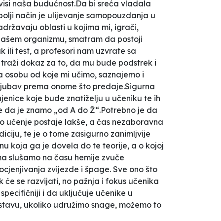
 ovisi naša budućnost.Da bi sreća vladala
bolji način je ulijevanje samopouzdanja u
državaju oblasti u kojima mi, igrači,
u našem organizmu, smatram da postoji
ili test, a profesori nam uzvrate sa
a traži dokaz za to, da mu bude podstrek i
ja osobu od koje mi učimo, saznajemo i
ma ljubav prema onome što predaje.Sigurna
njenice koje bude znatiželju u učeniku te ih
e da je znamo „od A do Ž“.Potrebno je da
tako učenje postaje lakše, a čas nezaboravna
iciju, te je o tome zasigurno zanimljvije
u koja ga je dovela do te teorije, a o kojoj
ojima slušamo na času hemije zvuče
ocjenjivanja zvijezde i špage. Sve ono što
 će se razvijati, no pažnja i fokus učenika
pecifičniji i da uključuje učenike u
nastavu, ukoliko udružimo snage, možemo to