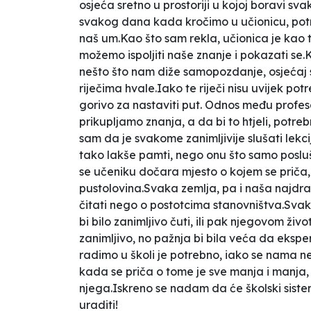
osjeća sretno u prostoriji u kojoj boravi s
svakog dana kada kročimo u učionicu, potre
naš um.Kao što sam rekla, učionica je kao t
možemo ispoljiti naše znanje i pokazati se
nešto što nam diže samopozdanje, osjećaj s
riječima hvale.Iako te riječi nisu uvijek p
gorivo za nastaviti put. Odnos među profes
prikupljamo znanja, a da bi to htjeli, potr
sam da je svakome zanimljivije slušati lekci
tako lakše pamti, nego onu što samo poslu
se učeniku dočara mjesto o kojem se priča, 
pustolovina.Svaka zemlja, pa i naša najdraž
čitati nego o postotcima stanovništva.Svaki
bi bilo zanimljivo čuti, ili pak njegovom ž
zanimljivo, no pažnja bi bila veća da ekspe
radimo u školi je potrebno, iako se nama ne 
kada se priča o tome je sve manja i manja, u
njega.Iskreno se nadam da će školski siste
uraditi!