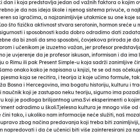
vaki dan i koja predstavlja jedan od važnih faktora o kojim
bno je da nas ideja škole i njenog sistema privuče, a naj
eren sa igračima, a najzanimljivije utakmice su one koje sa
.Kao što fizička aktivnost stvara serotonin, hormon sreće 
igurnosti i sposobnosti kada dobro odradimo dati zadatak 
otrebne da bi znali da smo sposobni, čovjekova priroda je d
orom i učenikom je izuzetno važan, jer profesor predstavl
ebno je uvjerenje da je profesor iskusan, informisan i da i
ju o Rimu ili pak Present Simple-u koja sadrži zanimljive či
šamo onako kako je napisana u knjizi, te se od nas očekuj
pjesma koja se recitira, i teorija iz koje učimo formule, 
a Bosna i Hercegovina, ima bogatu historiju, kulturu i trad
 naučnik koji je zastupao neku teoriju, sigurno ima pozadin
ivotu koji je podloga brilijantnog uma.Svi eksperimenti o k
riment odradimo u školi.Tjelesna kultura je mnogo više od 
čini tako, i ukoliko nam informacije neće služiti, naš mozak
pravo zbog načina predavanja koji treba biti zanimljiviji, s
m napredovati i da će učenici biti više zainteresirani za 