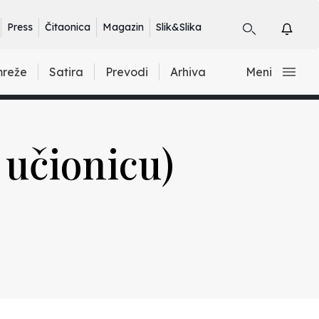
Press
Čitaonica
Magazin
Slik&Slika
mreže
Satira
Prevodi
Arhiva
Meni
 učionicu)