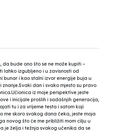
m, da bude ono što se ne može kupiti –
i lahko izgubljeno i u zavisnosti od
bunar i kao stalni izvor energije buja u
iti znanje.Svaki dan i svako mjesto su pravo
ionica.Učionica iz moje perspektive jeste
ve i inicijale prošlih i sadašnjih generacija,
i tu i za vrijeme testa i satom koji
o što me skoro svakog dana čeka, jeste moja
a novog što će me približiti mom cilju u
 je želja i težnja svakog učenika da se