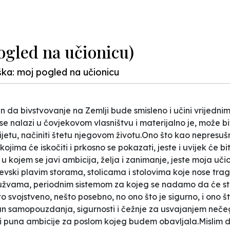
pogled na učionicu)
oška: moj pogled na učionicu
in da bivstvovanje na Zemlji bude smisleno i učini vrijedni
e nalazi u čovjekovom vlasništvu i materijalno je, može bit
tu, načiniti štetu njegovom životu.Ono što kao nepresušni 
ojima će iskočiti i prkosno se pokazati, jeste i uvijek će b
t u kojem se javi ambicija, želja i zanimanje, jeste moja uč
jevski plavim storama, stolicama i stolovima koje nose trago
vama, periodnim sistemom za kojeg se nadamo da će stajat
ešto svojstveno, nešto posebno, no ono što je sigurno, i on
un samopouzdanja, sigurnosti i čežnje za usvajanjem nečeg
 puna ambicije za poslom kojeg budem obavljala.Mislim da