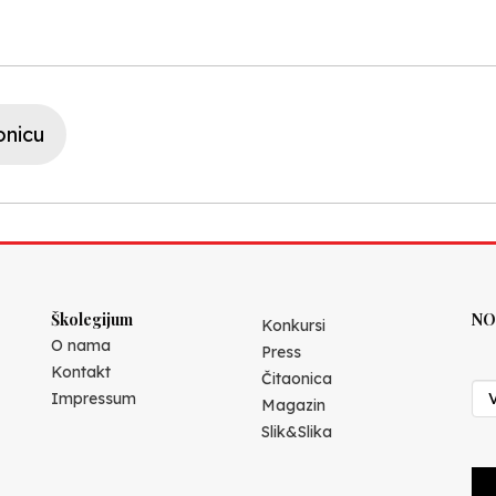
onicu
Školegijum
NO
Konkursi
O nama
Press
Kontakt
Čitaonica
Impressum
Magazin
Slik&Slika