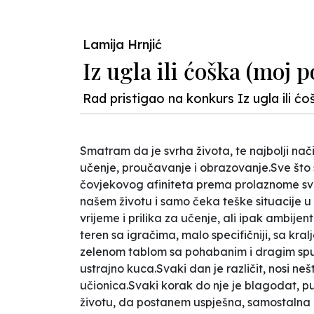
Lamija Hrnjić
Iz ugla ili ćoška (moj 
Rad pristigao na konkurs Iz ugla ili ć
Smatram da je svrha života, te najbolji nač
učenje, proučavanje i obrazovanje.Sve što s
čovjekovog afiniteta prema prolaznome svije
našem životu i samo čeka teške situacije u k
vrijeme i prilika za učenje, ali ipak ambijen
teren sa igračima, malo specifičniji, sa kral
zelenom tablom sa pohabanim i dragim spuž
ustrajno kuca.Svaki dan je različit, nosi n
učionica.Svaki korak do nje je blagodat, p
životu, da postanem uspješna, samostalna i