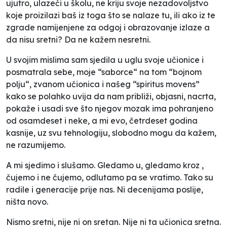
ujutro, ulazeći u školu, ne kriju svoje nezadovoljstvo
koje proizilazi baš iz toga što se nalaze tu, ili ako iz te
zgrade namijenjene za odgoj i obrazovanje izlaze a
da nisu sretni? Da ne kažem nesretni.
U svojim mislima sam sjedila u uglu svoje učionice i
posmatrala sebe, moje “saborce“ na tom “bojnom
polju“, zvanom učionica i našeg “spiritus movens”
kako se polahko uvija da nam približi, objasni, nacrta,
pokaže i usadi sve što njegov mozak ima pohranjeno
od osamdeset i neke, a mi evo, četrdeset godina
kasnije, uz svu tehnologiju, slobodno mogu da kažem,
ne razumijemo.
A mi sjedimo i slušamo. Gledamo u, gledamo kroz ,
čujemo i ne čujemo, odlutamo pa se vratimo. Tako su
radile i generacije prije nas. Ni decenijama poslije,
ništa novo.
Nismo sretni, nije ni on sretan. Nije ni ta učionica sretna.