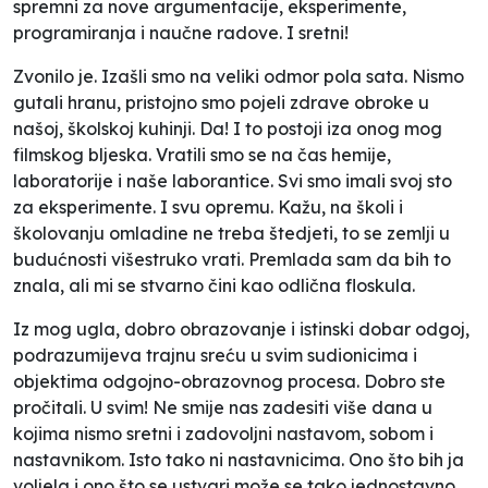
spremni za nove argumentacije, eksperimente,
programiranja i naučne radove. I sretni!
Zvonilo je. Izašli smo na veliki odmor pola sata. Nismo
gutali hranu, pristojno smo pojeli zdrave obroke u
našoj, školskoj kuhinji. Da! I to postoji iza onog mog
filmskog bljeska. Vratili smo se na čas hemije,
laboratorije i naše laborantice. Svi smo imali svoj sto
za eksperimente. I svu opremu. Kažu, na školi i
školovanju omladine ne treba štedjeti, to se zemlji u
budućnosti višestruko vrati. Premlada sam da bih to
znala, ali mi se stvarno čini kao odlična floskula.
Iz mog ugla, dobro obrazovanje i istinski dobar odgoj,
podrazumijeva trajnu sreću u svim sudionicima i
objektima odgojno-obrazovnog procesa. Dobro ste
pročitali. U svim! Ne smije nas zadesiti više dana u
kojima nismo sretni i zadovoljni nastavom, sobom i
nastavnikom. Isto tako ni nastavnicima. Ono što bih ja
voljela i ono što se ustvari može se tako jednostavno