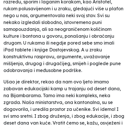
razredu, sporim i laganim korakom, kao Aristotel,
rukom polusavijenom i u zraku, gledajući više u plafon
nego u nas, argumentovala neki svoj stav. Svi su
nekako izgledali slobodno, istovremeno puni
samopouzdanja, ali sa neograničenom količinom
kulture i bontona u govoru, ponašanju i obraćanju
drugom. U rukama ili negdje pored sebe smo imali
iPad tablete i knjige Dostojevskog. A u zraku
konstruktivnu raspravu, argumente, uvažavanje
mišljenja, drugog i drugačijeg, smijeh i poglede pune
odobravanja i međusobne podrške.
Ušao je direktor, rekao da nam ovo ljeto imamo
zabavan edukacijski kamp u trajanju od deset dana,
na Bijambarama. Tamo ima neki kompleks, neka
zgrada. Naša ministarstva, ona kantonalna, su se
dogovorila, i uredila prostor za učenike. Svi idemo! I
svi smo sretni. I zbog druženja, i zbog edukacije, i zbog
deset dana van kuće. Vratit ćemo se, kažu, osvježeni i