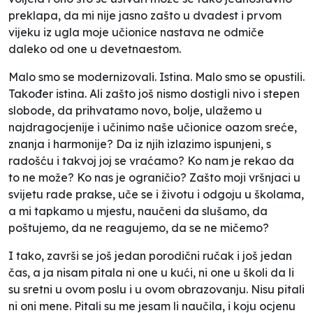
preklapa, da mi nije jasno zašto u dvadest i prvom
vijeku iz ugla moje učionice nastava ne odmiče
daleko od one u devetnaestom.
Malo smo se modernizovali. Istina. Malo smo se opustili.
Također istina. Ali zašto još nismo dostigli nivo i stepen
slobode, da prihvatamo novo, bolje, ulažemo u
najdragocjenije i učinimo naše učionice oazom sreće,
znanja i harmonije? Da iz njih izlazimo ispunjeni, s
radošću i takvoj joj se vraćamo? Ko nam je rekao da
to ne može? Ko nas je ograničio? Zašto moji vršnjaci u
svijetu rade prakse, uče se i životu i odgoju u školama,
a mi tapkamo u mjestu, naučeni da slušamo, da
poštujemo, da ne reagujemo, da se ne mičemo?
I tako, završi se još jedan porodični ručak i još jedan
čas, a ja nisam pitala ni one u kući, ni one u školi da li
su sretni u ovom poslu i u ovom obrazovanju. Nisu pitali
ni oni mene. Pitali su me jesam li naučila, i koju ocjenu