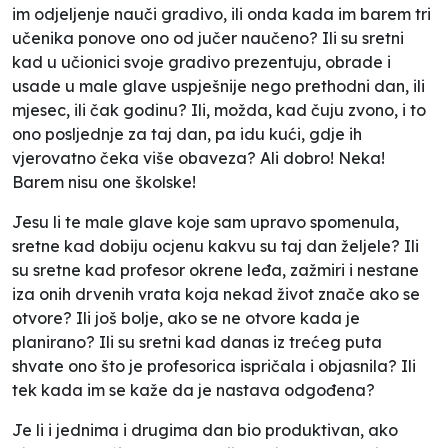
im odjeljenje nauči gradivo, ili onda kada im barem tri
učenika ponove ono od jučer naučeno? Ili su sretni
kad u učionici svoje gradivo prezentuju, obrade i
usade u male glave uspješnije nego prethodni dan, ili
mjesec, ili čak godinu? Ili, možda, kad čuju zvono, i to
ono posljednje za taj dan, pa idu kući, gdje ih
vjerovatno čeka više obaveza? Ali dobro! Neka!
Barem nisu one školske!
Jesu li te male glave koje sam upravo spomenula,
sretne kad dobiju ocjenu kakvu su taj dan željele? Ili
su sretne kad profesor okrene leđa, zažmiri i nestane
iza onih drvenih vrata koja nekad život znače ako se
otvore? Ili još bolje, ako se ne otvore kada je
planirano? Ili su sretni kad danas iz trećeg puta
shvate ono što je profesorica ispričala i objasnila? Ili
tek kada im se kaže da je nastava odgođena?
Je li i jednima i drugima dan bio produktivan, ako