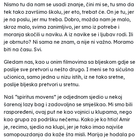
Nismo tu da nam se usadi znanje, čini mi se, tu smo da
tek tako završimo školu, jer eto, trebat će. On je tu, jer
je na poslu, jer mu treba. Dobro, možda nam je malo,
skroz malo, svima zanimljivo, jer smo iz potrebe i
moranja skočili u naviku. A iz navike se i ljubav rodi. Ili
je obrnuto? Ni sama ne znam, a nije ni važno. Moramo
biti na času. Svi.
Gledam nas, kao u onim filmovima sa bljeskom gdje se
poslije sve pretvori u nešto drugo. I meni se ta sićušna
učionica, samo jedna u nizu istih, iz ne tako sretne,
poslije bljeska pretvori u sretnu.
Naš “spiritus movens” je odjednom sjedio u nekoj
šarenoj lazy bag i zadovoljno se smješkao. Mi smo bili
raspoređeni, ovaj put ne kao vojnici u klupama, nego
kao grupa za podršku nečemu. Kako je ko htio! Amir
je, recimo, sjedio na klupi, jer je tako imao najviše
samopouzdanja da kaže šta misli. Marija je hodala po