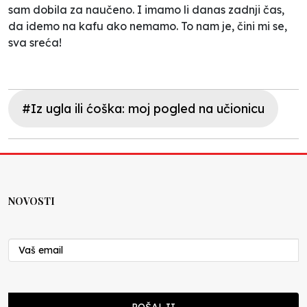
sam dobila za naučeno. I imamo li danas zadnji čas,
da idemo na kafu ako nemamo. To nam je, čini mi se,
sva sreća!
#Iz ugla ili ćoška: moj pogled na učionicu
NOVOSTI
POŠALJI