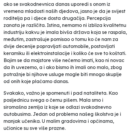
ako se svakodnevnica danas uporedi s onom iz
vremena mladosti naših djedova, jasno je da je svijest
roditelja pa i djece dosta drugačija. Percepcija
zanata je različita. Istina, nemamo ni izbliza kvalitetnu
industriju kakvu je imala bivša država koja se raspala,
međutim, zastrašuje pomisao o tomu ko će nam za
dvije decenije popravljati automobile, postavljati
keramiku ili elektroinstalacije i koliko će sve to koštati.
Bojim se da majstore više nećemo imati, kao ni novac
da ih uvezemo, a i ako bismo ih imali ono malo, zbog
potražnje bi njihove usluge mogle biti mnogo skuplje
od onih koje plaćamo danas.
Svakako, važno je spomenuti i pad nataliteta. Kao
posljednicu svega o čemu pišem. Mala smo i
siromašna zemlja iz koje se odlazi svakodnevno
autobusima. Jedan od problema našeg školstva je i
manjak učenika. U malim gradovima i općinama,
učionice su sve više prazne.