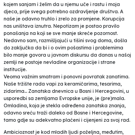
kojem sanjam i želim da u njemu uče i rastu i moja
djeca, prije svega potrebno ozdravljenje društva. A
naše je odavno truhlo i zrelo za promjene. Korupcija
nas uništava iznutra. Nepotizam je postao pravilo
ponašanja na koji se sve manje skreće pozornost.
Nedavno sam, razmišljajući u tišini svog doma, došla
do zaključka da bi i o ovim pošastima i problemima
bilo manje govora u javnom diskursu da danas u našoj
zemlji ne postoje nevladine organizacije i strane
institucije.
Veoma važnim smatram i ponovni povratak zanatima.
Naše tržište rada vapi za keramičarima, tesarima,
zidarima... Zanatska dnevnica u Bosni i Hercegovini, u
usporedbi sa zemljama Evropske unije, je (pre)mala.
Omladina, koja je stekla određena zanatska znanja,
odavno sreću traži daleko od Bosne i Hercegovine,
tamo gdje su adekvatno plaćeni i cijenjeni za svoj rad.
Ambicioznost je kod mladih ljudi poželjna, međutim,