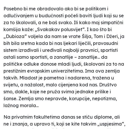
Posebno bi me obradovalo ako bi se politikom i
odlučivanjem u budućnosti počeli baviti ljudi koji su se
za to školovali, a ne baš svako. Ili kako moj simpatični
komšija kaže: „Svakakav polusvijet“. I kao što bi
„Dubioza“ voljela da nam se vrate Šilja, Tom i Džeri, ja
bih bila sretna kada bi nas ljekari liječili, pravosudni
sistem izrađivali i uređivali najbolji pravnici, sportisti
ostali samo sportisti, a zanatlije – zanatlije... da
političke odluke donose mladi ljudi, školovani za to na
prestižnim evropskim univerzitetima. Ima ova zemlja
takvih. Mladost je pametna i nadarena, tražena u
svijetu, a nažalost, malo cijenjena kod nas. Društvo
smo, dakle, koje ne pruža svima jednake prilike i
šanse. Zemlja smo nepravde, korupcije, nepotizma,
lažnog morala...
Na privatnim fakultetima danas se stiču diplome, ali
ne i znanja, a upravo ti, koji se kite takvim „uspjesima“,