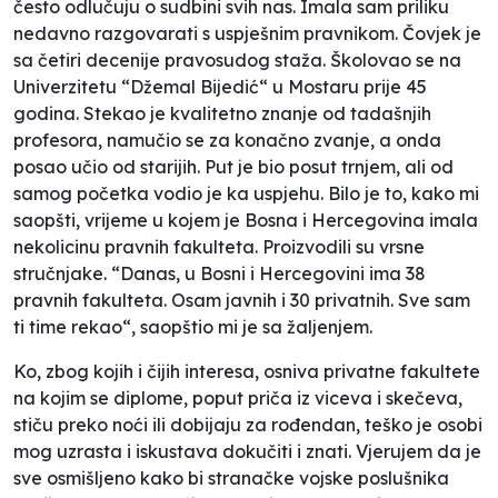
često odlučuju o sudbini svih nas. Imala sam priliku
nedavno razgovarati s uspješnim pravnikom. Čovjek je
sa četiri decenije pravosudog staža. Školovao se na
Univerzitetu “Džemal Bijedić“ u Mostaru prije 45
godina. Stekao je kvalitetno znanje od tadašnjih
profesora, namučio se za konačno zvanje, a onda
posao učio od starijih. Put je bio posut trnjem, ali od
samog početka vodio je ka uspjehu. Bilo je to, kako mi
saopšti, vrijeme u kojem je Bosna i Hercegovina imala
nekolicinu pravnih fakulteta. Proizvodili su vrsne
stručnjake. “Danas, u Bosni i Hercegovini ima 38
pravnih fakulteta. Osam javnih i 30 privatnih. Sve sam
ti time rekao“, saopštio mi je sa žaljenjem.
Ko, zbog kojih i čijih interesa, osniva privatne fakultete
na kojim se diplome, poput priča iz viceva i skečeva,
stiču preko noći ili dobijaju za rođendan, teško je osobi
mog uzrasta i iskustava dokučiti i znati. Vjerujem da je
sve osmišljeno kako bi stranačke vojske poslušnika