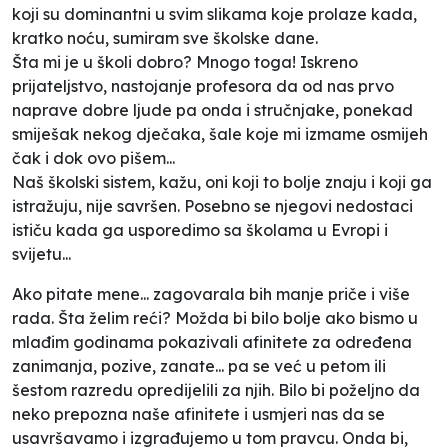
koji su dominantni u svim slikama koje prolaze kada,
kratko noću, sumiram sve školske dane.
Šta mi je u školi dobro? Mnogo toga! Iskreno
prijateljstvo, nastojanje profesora da od nas prvo
naprave dobre ljude pa onda i stručnjake, ponekad
smiješak nekog dječaka, šale koje mi izmame osmijeh
čak i dok ovo pišem...
Naš školski sistem, kažu, oni koji to bolje znaju i koji ga
istražuju, nije savršen. Posebno se njegovi nedostaci
ističu kada ga usporedimo sa školama u Evropi i
svijetu...
Ako pitate mene... zagovarala bih manje priče i više
rada. Šta želim reći? Možda bi bilo bolje ako bismo u
mlađim godinama pokazivali afinitete za određena
zanimanja, pozive, zanate... pa se već u petom ili
šestom razredu opredijelili za njih. Bilo bi poželjno da
neko prepozna naše afinitete i usmjeri nas da se
usavršavamo i izgrađujemo u tom pravcu. Onda bi,