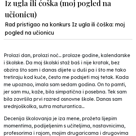
Iz ugla ili ćoška (moj pogled na
učionicu)
Rad pristigao na konkurs Iz ugla ili ćoška: moj
pogled na učionicu
Prolazi dan, prolazi noć... prolaze godine, kalendarske
i školske. Da moj školski staž baš i nije kratak, bez
obzira što sam i danas dijete u duši pa i što me tako
tretiraju kod kuće, često me podsjeti moj tetak. Kada
me upoznao, imala sam sedam godina. On to pamti,
jer sam mu, kaže, bila simpatična i posebna. Tek sam
bila završila prvi razred osnovne škole. Danas sam
srednjoškolka, sutra maturantica...
Decenija školovanja je iza mene, prožeta lijepim
momentima, podijeljenim s učiteljima, nastavnicima,
profesorima i rajom, mojim drugaricama i drugovima