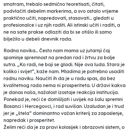
smatram, trebalo sedmično teoretisati, čitati,
podvlačiti debelim markerima, a svo ostalo vrijeme
praktično učiti, napredovati, stasavati... gledati u
profesionalce i uz njih raditi. Ali istinski učiti i raditi, a
ne na sate prakse odlaziti da bi se otišlo ili samo
bilježilo u debeli dnevnik rada.
Radna navika... Često nam mama uz jutarnji čaj
spominje spremnost na predan rad i žrtvu za bolje
sutra. „Ko radi, ne boji se gladi. Nije ova luda. Stara je
koliko i svijet“, kaže nam. Mladima je potrebno usaditi
radnu naviku. Naučiti ih da je u radu spas, da bez
kvalitetnog rada nema ni prosperiteta. U državi kakva
je danas naša, nažalost izostaje reakcija institucija.
Ponekad je, reći će domišljati i uvijek na šalu spremni
Bosanci i Hercegovci, i rad suvišan. Uzaludan je i trud
jer je „štela“ dominantno važan kriterij za zaposlenje,
napredak i prosperitet.
Želim reći da je za pravi kolosijek i obrazovni sistem, o