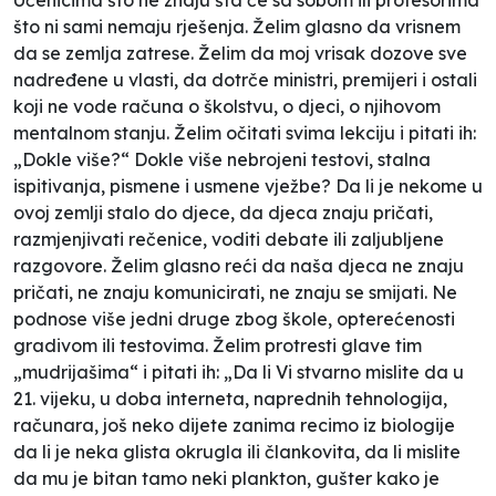
što ni sami nemaju rješenja. Želim glasno da vrisnem
da se zemlja zatrese. Želim da moj vrisak dozove sve
nadređene u vlasti, da dotrče ministri, premijeri i ostali
koji ne vode računa o školstvu, o djeci, o njihovom
mentalnom stanju. Želim očitati svima lekciju i pitati ih:
„Dokle više?“ Dokle više nebrojeni testovi, stalna
ispitivanja, pismene i usmene vježbe? Da li je nekome u
ovoj zemlji stalo do djece, da djeca znaju pričati,
razmjenjivati rečenice, voditi debate ili zaljubljene
razgovore. Želim glasno reći da naša djeca ne znaju
pričati, ne znaju komunicirati, ne znaju se smijati. Ne
podnose više jedni druge zbog škole, opterećenosti
gradivom ili testovima. Želim protresti glave tim
„mudrijašima“ i pitati ih: „Da li Vi stvarno mislite da u
21. vijeku, u doba interneta, naprednih tehnologija,
računara, još neko dijete zanima recimo iz biologije
da li je neka glista okrugla ili člankovita, da li mislite
da mu je bitan tamo neki plankton, gušter kako je