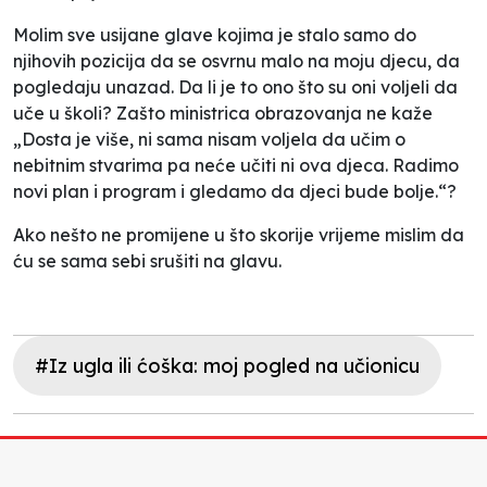
Molim sve usijane glave kojima je stalo samo do
njihovih pozicija da se osvrnu malo na moju djecu, da
pogledaju unazad. Da li je to ono što su oni voljeli da
uče u školi? Zašto ministrica obrazovanja ne kaže
„Dosta je više, ni sama nisam voljela da učim o
nebitnim stvarima pa neće učiti ni ova djeca. Radimo
novi plan i program i gledamo da djeci bude bolje.“?
Ako nešto ne promijene u što skorije vrijeme mislim da
ću se sama sebi srušiti na glavu.
#Iz ugla ili ćoška: moj pogled na učionicu