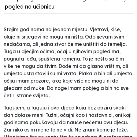
pogled na učionicu
Stojim godinama na jednom mjestu. Vjetrovi, kiše,
oluje ni snjegovi ne mogu mi ništa. Odolijevam svim
nedaćama, ali jedna stvar će me uništiti do temelja.
Tuga u dječjim očima, očaj u njihovim pogledima,
pognuta leđa, spuštena ramena. To je nešto sa čim
više ne mogu da živim. Dođe mi da glasno vrištim, ali
umjesto usta stavili su mi vrata. Plakala bih ali umjesto
očiju imam prozore, kroz koje više ne mogu ni da
gledam od muke. Da noge imam pobjegla bih na sve
četiri strane svijeta.
Tugujem, a tuguju i ova djeca koja bez obzira svaki
dan dolaze meni. Tužni, očajni kao i nastavnici, oni koji
godinama pokušavaju da nauče nečemu ovu djecu.
Zar niko osim mene to ne vidi. Ne znam kome je teže.
Učenicima što ne znaju šta će sa sobom ili profesorima