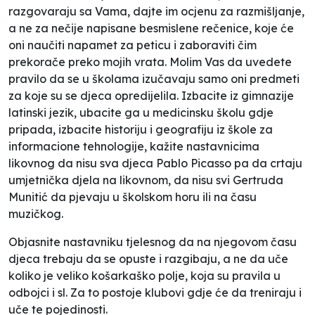
razgovaraju sa Vama, dajte im ocjenu za razmišljanje,
a ne za nečije napisane besmislene rečenice, koje će
oni naučiti napamet za peticu i zaboraviti čim
prekorače preko mojih vrata. Molim Vas da uvedete
pravilo da se u školama izučavaju samo oni predmeti
za koje su se djeca opredijelila. Izbacite iz gimnazije
latinski jezik, ubacite ga u medicinsku školu gdje
pripada, izbacite historiju i geografiju iz škole za
informacione tehnologije, kažite nastavnicima
likovnog da nisu sva djeca Pablo Picasso pa da crtaju
umjetnička djela na likovnom, da nisu svi Gertruda
Munitić da pjevaju u školskom horu ili na času
muzičkog.
Objasnite nastavniku tjelesnog da na njegovom času
djeca trebaju da se opuste i razgibaju, a ne da uče
koliko je veliko košarkaško polje, koja su pravila u
odbojci i sl. Za to postoje klubovi gdje će da treniraju i
uče te pojedinosti.