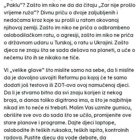
„Paklu“? Zašto im niko ne da da čitaju „Zar nije prošlo
vrijeme ruža“? Divnu priču o dvoje zaljubljenih i
nedaćama kroz koje su prošli u ratom okovanoj
njihovoj zemlji. Zašto im niko ne priča o odbrambeno
oslobodilačkom ratu, o agresiji, zašto im niko ne priča
o državnom udaru u Turskoj, o ratu u Ukrajini. Zašto
djeca ne znaju šta se sada dešava na planeti, a uče o
nečemu što ih se nikako ne tiče.
Vi „velike glave“ što mislite samo na sebe, da li mislite
da je dovoljno usvojiti Reformu po kojoj će te samo
dodati još testova ili ZOT-ova ovoj namučenoj djeci.
Da li je stvarno bitno da svi znaju korijen iz nekog
broja, a danas toliko digitrona ima, a što je najbitnije
nikad im to neće ni trebati. Molim Vas uzmite gumicu,
obrišite sve ovo do sada što se učilo, promijenite ove
stare planove i programe. Dajte djeci laptope,
oslobodite ih teških ruksaka, teških ispita, kontrolnih
radova. Pustite djecu da vode debate, da