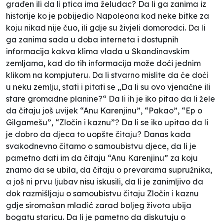
građen ili da li ptica ima želudac? Da li ga zanima iz
historije ko je pobijedio Napoleona kod neke bitke za
koju nikad nije čuo, ili gdje su živjeli domorodci. Da li
ga zanima sada u doba interneta i dostupnih
informacija kakva klima vlada u Skandinavskim
zemljama, kad do tih informacija može doći jednim
klikom na kompjuteru. Da li stvarno mislite da će doći
u neku zemlju, stati i pitati se „Da li su ovo vjenačne ili
stare gromadne planine?“ Da li ih je iko pitao da li žele
da čitaju još uvijek “Anu Karenjinu”, “Pakao”, “Ep o
Gilgamešu”, “Zločin i kaznu”? Da li se iko upitao da li
je dobro da djeca to uopšte čitaju? Danas kada
svakodnevno čitamo o samoubistvu djece, da li je
pametno dati im da čitaju “Anu Karenjinu” za koju
znamo da se ubila, da čitaju o prevarama supružnika,
a još ni prvu ljubav nisu iskusili, da li je zanimljivo da
dok razmišljaju o samoubistvu čitaju Zločin i kaznu
gdje siromašan mladić zarad boljeg života ubija
bogatu staricu. Da li je pametno da diskutuju o