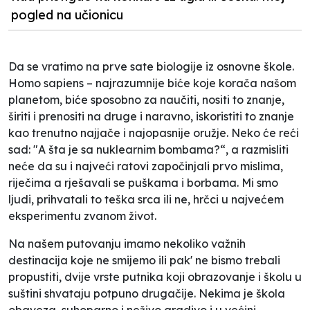
pogled na učionicu
Da se vratimo na prve sate biologije iz osnovne škole.
Homo sapiens – najrazumnije biće koje korača našom
planetom, biće sposobno za naučiti, nositi to znanje,
širiti i prenositi na druge i naravno, iskoristiti to znanje
kao trenutno najjače i najopasnije oružje. Neko će reći
sad: "A šta je sa nuklearnim bombama?“, a razmisliti
neće da su i najveći ratovi započinjali prvo mislima,
riječima a rješavali se puškama i borbama. Mi smo
ljudi, prihvatali to teška srca ili ne, hrčci u najvećem
eksperimentu zvanom život.
Na našem putovanju imamo nekoliko važnih
destinacija koje ne smijemo ili pak' ne bismo trebali
propustiti, dvije vrste putnika koji obrazovanje i školu u
suštini shvataju potpuno drugačije. Nekima je škola
obaveza, suhoparno i neživo gradivo i u većini