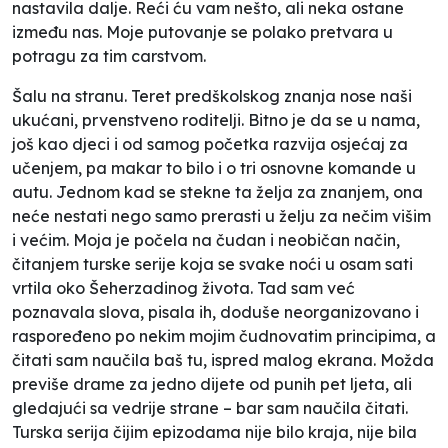
nastavila dalje. Reći ću vam nešto, ali neka ostane
između nas. Moje putovanje se polako pretvara u
potragu za tim carstvom.
Šalu na stranu. Teret predškolskog znanja nose naši
ukućani, prvenstveno roditelji. Bitno je da se u nama,
još kao djeci i od samog početka razvija osjećaj za
učenjem, pa makar to bilo i o tri osnovne komande u
autu. Jednom kad se stekne ta želja za znanjem, ona
neće nestati nego samo prerasti u želju za nečim višim
i većim. Moja je počela na čudan i neobičan način,
čitanjem turske serije koja se svake noći u osam sati
vrtila oko Šeherzadinog života. Tad sam već
poznavala slova, pisala ih, doduše neorganizovano i
raspoređeno po nekim mojim čudnovatim principima, a
čitati sam naučila baš tu, ispred malog ekrana. Možda
previše drame za jedno dijete od punih pet ljeta, ali
gledajući sa vedrije strane – bar sam naučila čitati.
Turska serija čijim epizodama nije bilo kraja, nije bila