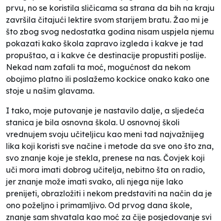
prvu, no se koristila sličicama sa strana da bih na kraju
završila čitajući lektire svom starijem bratu. Žao mi je
što zbog svog nedostatka godina nisam uspjela njemu
pokazati kako škola zapravo izgleda i kakve je tad
propuštao, a i kakve će destinacije propustiti poslije.
Nekad nam zafali ta moć, mogućnost da nekom
obojimo platno ili poslažemo kockice onako kako one
stoje u našim glavama.
I tako, moje putovanje je nastavilo dalje, a sljedeća
stanica je bila osnovna škola. U osnovnoj školi
vrednujem svoju učiteljicu kao meni tad najvažnijeg
lika koji koristi sve načine i metode da sve ono što zna,
svo znanje koje je stekla, prenese na nas. Čovjek koji
uči mora imati dobrog učitelja, nebitno šta on radio,
jer znanje može imati svako, ali njega nije lako
prenijeti, obrazložiti i nekom predstaviti na način da je
ono poželjno i primamljivo. Od prvog dana škole,
znanje sam shvatala kao moć za čije posjedovanje svi