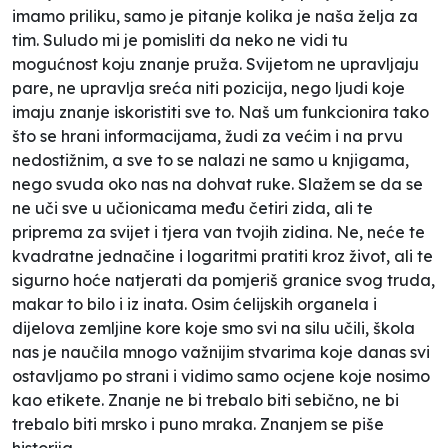
imamo priliku, samo je pitanje kolika je naša želja za
tim. Suludo mi je pomisliti da neko ne vidi tu
mogućnost koju znanje pruža. Svijetom ne upravljaju
pare, ne upravlja sreća niti pozicija, nego ljudi koje
imaju znanje iskoristiti sve to. Naš um funkcionira tako
što se hrani informacijama, žudi za većim i na prvu
nedostižnim, a sve to se nalazi ne samo u knjigama,
nego svuda oko nas na dohvat ruke. Slažem se da se
ne uči sve u učionicama među četiri zida, ali te
priprema za svijet i tjera van tvojih zidina. Ne, neće te
kvadratne jednačine i logaritmi pratiti kroz život, ali te
sigurno hoće natjerati da pomjeriš granice svog truda,
makar to bilo i iz inata. Osim ćelijskih organela i
dijelova zemljine kore koje smo svi na silu učili, škola
nas je naučila mnogo važnijim stvarima koje danas svi
ostavljamo po strani i vidimo samo ocjene koje nosimo
kao etikete. Znanje ne bi trebalo biti sebično, ne bi
trebalo biti mrsko i puno mraka. Znanjem se piše
historija.