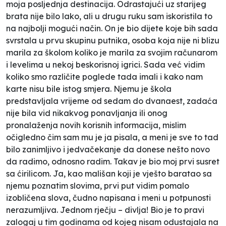
moja posljednja destinacija. Odrastajući uz starijeg
brata nije bilo lako, ali u drugu ruku sam iskoristila to
na najbolji mogući način. On je bio dijete koje bih sada
svrstala u prvu skupinu putnika, osoba koja nije ni blizu
marila za školom koliko je marila za svojim računarom
i levelima u nekoj beskorisnoj igrici. Sada već vidim
koliko smo različite poglede tada imali i kako nam
karte nisu bile istog smjera. Njemu je škola
predstavljala vrijeme od sedam do dvanaest, zadaća
nije bila vid nikakvog ponavljanja ili onog
pronalaženja novih korisnih informacija, mislim
očigledno čim sam mu je ja pisala, a meni je sve to tad
bilo zanimljivo i jedvačekanje da donese nešto novo
da radimo, odnosno radim. Takav je bio moj prvi susret
sa ćirilicom. Ja, kao mališan koji je vješto baratao sa
njemu poznatim slovima, prvi put vidim pomalo
izobličena slova, čudno napisana i meni u potpunosti
nerazumljiva. Jednom rječju – divlja! Bio je to pravi
zalogaj u tim godinama od kojeg nisam odustajala na