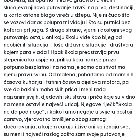
slučajeva njihovo putovanje završi na prvoj destinaciji,
a karta ostane blago vireći u džepu. Nije ni čudo što
se vozovi danas poluprazni viđaju i što su putnici bez
kofera i prtljaga. S druge strane, vjerni i dostojni svog
putovanja ostaju oni koju školu vide kao bijeg od
neobičnih situacija – loše državne situacije i društva u
kojem para vlada ili ipak škola predstavlja prvu
stepenicu ka uspjehu, priliku koja nam se pruža
potpuno besplatno i na nama je samo da shvatimo
njenu pravu svrhu. Od malena, pohađamo od maminih
časova kuhanja i tatinih časova dijelova motora, pa
sve do bakinih mahalskih priča i meni tada
najzanimljivijih, djedovih iskustava i priča koje su vidno
na mene ostavile najveći uticaj. Njegove riječi: "Škola
ne da pod noge“, i kako tamo negdje u svijetu postoji
carstvo, vjerovatno izmišljeno zbog samog
dočaravanja, u kojem caruju i žive oni koji znaju sve,
su meni i najveći razlog zašto sam svoje putovanje