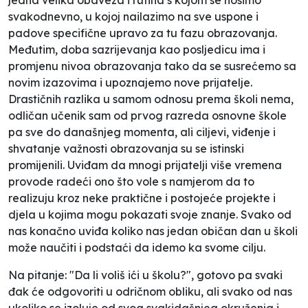
svakodnevno, u kojoj nailazimo na sve uspone i
padove specifične upravo za tu fazu obrazovanja.
Međutim, doba sazrijevanja kao posljedicu ima i
promjenu nivoa obrazovanja tako da se susrećemo sa
novim izazovima i upoznajemo nove prijatelje.
Drastičnih razlika u samom odnosu prema školi nema,
odličan učenik sam od prvog razreda osnovne škole
pa sve do današnjeg momenta, ali ciljevi, viđenje i
shvatanje važnosti obrazovanja su se istinski
promijenili. Uviđam da mnogi prijatelji više vremena
provode radeći ono što vole s namjerom da to
realizuju kroz neke praktične i postojeće projekte i
djela u kojima mogu pokazati svoje znanje. Svako od
nas konačno uviđa koliko nas jedan običan dan u školi
može naučiti i podstaći da idemo ka svome cilju.
Na pitanje: "Da li voliš ići u školu?", gotovo pa svaki
đak će odgovoriti u odričnom obliku, ali svako od nas
ukoliko se izoluje od svog svakidašnjeg okruženja i