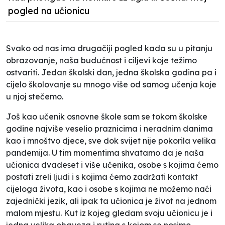
pogled na učionicu
Svako od nas ima drugačiji pogled kada su u pitanju
obrazovanje, naša budućnost i ciljevi koje težimo
ostvariti. Jedan školski dan, jedna školska godina pa i
cijelo školovanje su mnogo više od samog učenja koje
u njoj stečemo.
Još kao učenik osnovne škole sam se tokom školske
godine najviše veselio praznicima i neradnim danima
kao i mnoštvo djece, sve dok svijet nije pokorila velika
pandemija. U tim momentima shvatamo da je naša
učionica dvadeset i više učenika, osobe s kojima ćemo
postati zreli ljudi i s kojima ćemo zadržati kontakt
cijeloga života, kao i osobe s kojima ne možemo naći
zajednički jezik, ali ipak ta učionica je život na jednom
malom mjestu. Kut iz kojeg gledam svoju učionicu je i
jedna velika obaveza i rutina s kojom se nosimo