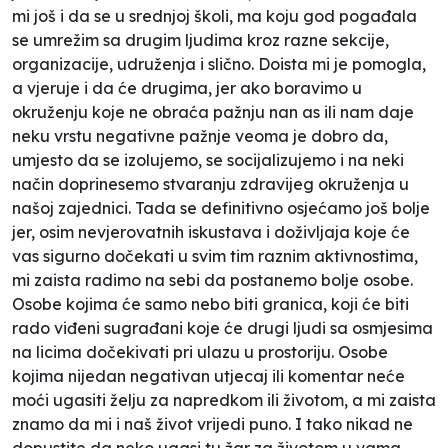
mi još i da se u srednjoj školi, ma koju god pogađala
se umrežim sa drugim ljudima kroz razne sekcije,
organizacije, udruženja i slično. Doista mi je pomogla,
a vjeruje i da će drugima, jer ako boravimo u
okruženju koje ne obraća pažnju nan as ili nam daje
neku vrstu negativne pažnje veoma je dobro da,
umjesto da se izolujemo, se socijalizujemo i na neki
način doprinesemo stvaranju zdravijeg okruženja u
našoj zajednici. Tada se definitivno osjećamo još bolje
jer, osim nevjerovatnih iskustava i doživljaja koje će
vas sigurno dočekati u svim tim raznim aktivnostima,
mi zaista radimo na sebi da postanemo bolje osobe.
Osobe kojima će samo nebo biti granica, koji će biti
rado viđeni sugrađani koje će drugi ljudi sa osmjesima
na licima dočekivati pri ulazu u prostoriju. Osobe
kojima nijedan negativan utjecaj ili komentar neće
moći ugasiti želju za napredkom ili životom, a mi zaista
znamo da mi i naš život vrijedi puno. I tako nikad ne
dopustite da neko ugasi tu žar za životom u vama,