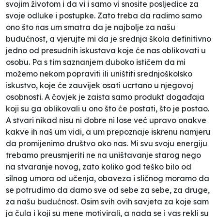
svojim životom i da vi i samo vi snosite posljedice za
svoje odluke i postupke. Zato treba da radimo samo
ono što nas um smatra da je najbolje za našu
budućnost, a vjerujte mi da je srednja škola definitivno
jedno od presudnih iskustava koje će nas oblikovati u
osobu. Pa s tim saznanjem duboko ističem da mi
možemo nekom popraviti ili uništiti srednjoškolsko
iskustvo, koje će zauvijek osati ucrtano u njegovoj
osobnosti. A čovjek je zaista samo produkt događaja
koji su ga oblikovali u ono što će postati, što je postao.
A stvari nikad nisu ni dobre ni lose već upravo onakve
kakve ih naš um vidi, a um prepoznaje iskrenu namjeru
da promijenimo društvo oko nas. Mi svu svoju energiju
trebamo preusmjeriti ne na uništavanje starog nego
na stvaranje novog, zato koliko god teško bilo od
silnog umora od učenja, obaveza i sličnog moramo da
se potrudimo da damo sve od sebe za sebe, za druge,
za našu budućnost. Osim svih ovih savjeta za koje sam
ja čula i koji su mene motivirali, a nada se i vas rekli su