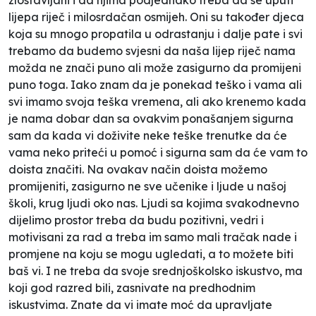
lijepa riječ i milosrdačan osmijeh. Oni su također djeca
koja su mnogo propatila u odrastanju i dalje pate i svi
trebamo da budemo svjesni da naša lijep riječ nama
možda ne znači puno ali može zasigurno da promijeni
puno toga. Iako znam da je ponekad teško i vama ali
svi imamo svoja teška vremena, ali ako krenemo kada
je nama dobar dan sa ovakvim ponašanjem sigurna
sam da kada vi doživite neke teške trenutke da će
vama neko priteći u pomoć i sigurna sam da će vam to
doista značiti. Na ovakav način doista možemo
promijeniti, zasigurno ne sve učenike i ljude u našoj
školi, krug ljudi oko nas. Ljudi sa kojima svakodnevno
dijelimo prostor treba da budu pozitivni, vedri i
motivisani za rad a treba im samo mali tračak nade i
promjene na koju se mogu ugledati, a to možete biti
baš vi. I ne treba da svoje srednjoškolsko iskustvo, ma
koji god razred bili, zasnivate na predhodnim
iskustvima. Znate da vi imate moć da upravljate