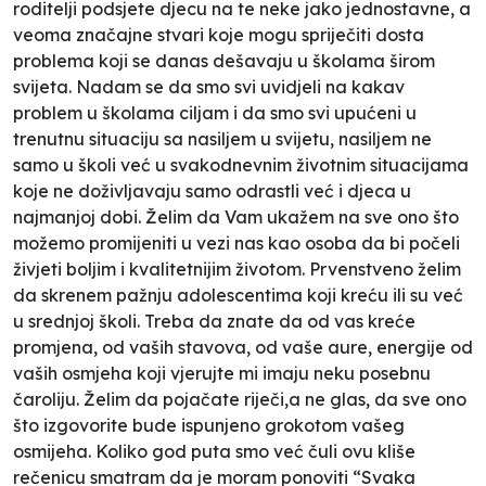
roditelji podsjete djecu na te neke jako jednostavne, a
veoma značajne stvari koje mogu spriječiti dosta
problema koji se danas dešavaju u školama širom
svijeta. Nadam se da smo svi uvidjeli na kakav
problem u školama ciljam i da smo svi upućeni u
trenutnu situaciju sa nasiljem u svijetu, nasiljem ne
samo u školi već u svakodnevnim životnim situacijama
koje ne doživljavaju samo odrastli već i djeca u
najmanjoj dobi. Želim da Vam ukažem na sve ono što
možemo promijeniti u vezi nas kao osoba da bi počeli
živjeti boljim i kvalitetnijim životom. Prvenstveno želim
da skrenem pažnju adolescentima koji kreću ili su već
u srednjoj školi. Treba da znate da od vas kreće
promjena, od vaših stavova, od vaše aure, energije od
vaših osmjeha koji vjerujte mi imaju neku posebnu
čaroliju. Želim da pojačate riječi,a ne glas, da sve ono
što izgovorite bude ispunjeno grokotom vašeg
osmijeha. Koliko god puta smo već čuli ovu kliše
rečenicu smatram da je moram ponoviti “Svaka