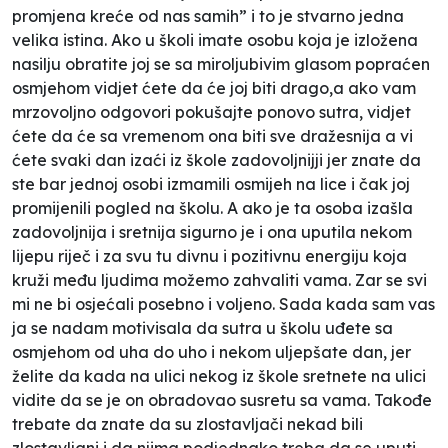
promjena kreće od nas samih” i to je stvarno jedna
velika istina. Ako u školi imate osobu koja je izložena
nasilju obratite joj se sa miroljubivim glasom popraćen
osmjehom vidjet ćete da će joj biti drago,a ako vam
mrzovoljno odgovori pokušajte ponovo sutra, vidjet
ćete da će sa vremenom ona biti sve dražesnija a vi
ćete svaki dan izaći iz škole zadovoljnijji jer znate da
ste bar jednoj osobi izmamili osmijeh na lice i čak joj
promijenili pogled na školu. A ako je ta osoba izašla
zadovoljnija i sretnija sigurno je i ona uputila nekom
lijepu riječ i za svu tu divnu i pozitivnu energiju koja
kruži među ljudima možemo zahvaliti vama. Zar se svi
mi ne bi osjećali posebno i voljeno. Sada kada sam vas
ja se nadam motivisala da sutra u školu uđete sa
osmjehom od uha do uho i nekom uljepšate dan, jer
želite da kada na ulici nekog iz škole sretnete na ulici
vidite da se je on obradovao susretu sa vama. Takođe
trebate da znate da su zlostavljači nekad bili
zlostavljani i da njima podjednako treba da se uputi