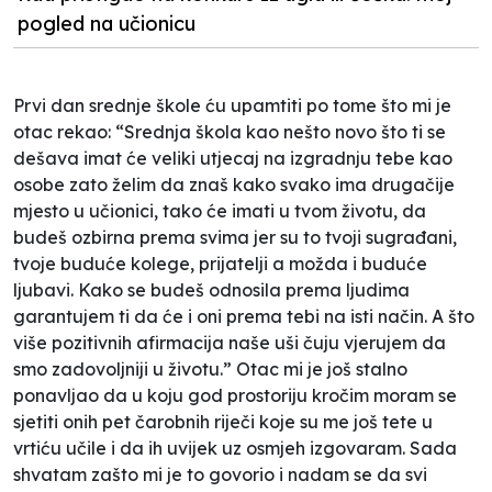
pogled na učionicu
Prvi dan srednje škole ću upamtiti po tome što mi je
otac rekao: “Srednja škola kao nešto novo što ti se
dešava imat će veliki utjecaj na izgradnju tebe kao
osobe zato želim da znaš kako svako ima drugačije
mjesto u učionici, tako će imati u tvom životu, da
budeš ozbirna prema svima jer su to tvoji sugrađani,
tvoje buduće kolege, prijatelji a možda i buduće
ljubavi. Kako se budeš odnosila prema ljudima
garantujem ti da će i oni prema tebi na isti način. A što
više pozitivnih afirmacija naše uši čuju vjerujem da
smo zadovoljniji u životu.” Otac mi je još stalno
ponavljao da u koju god prostoriju kročim moram se
sjetiti onih pet čarobnih riječi koje su me još tete u
vrtiću učile i da ih uvijek uz osmjeh izgovaram. Sada
shvatam zašto mi je to govorio i nadam se da svi