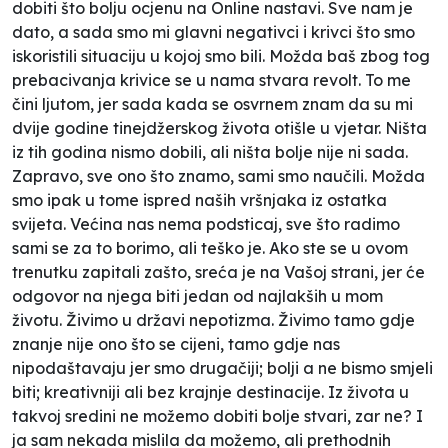
dobiti što bolju ocjenu na Online nastavi. Sve nam je
dato, a sada smo mi glavni negativci i krivci što smo
iskoristili situaciju u kojoj smo bili. Možda baš zbog tog
prebacivanja krivice se u nama stvara revolt. To me
čini ljutom, jer sada kada se osvrnem znam da su mi
dvije godine tinejdžerskog života otišle u vjetar. Ništa
iz tih godina nismo dobili, ali ništa bolje nije ni sada.
Zapravo, sve ono što znamo, sami smo naučili. Možda
smo ipak u tome ispred naših vršnjaka iz ostatka
svijeta. Većina nas nema podsticaj, sve što radimo
sami se za to borimo, ali teško je. Ako ste se u ovom
trenutku zapitali zašto, sreća je na Vašoj strani, jer će
odgovor na njega biti jedan od najlakših u mom
životu. Živimo u državi nepotizma. Živimo tamo gdje
znanje nije ono što se cijeni, tamo gdje nas
nipodaštavaju jer smo drugačiji; bolji a ne bismo smjeli
biti; kreativniji ali bez krajnje destinacije. Iz života u
takvoj sredini ne možemo dobiti bolje stvari, zar ne? I
ja sam nekada mislila da možemo, ali prethodnih