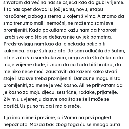
shvatam da većina nas se osjeća kao da gubi vrijeme.
I to nas opet dovodi u još jednu, novu, etapu
razočarenja zbog sistema u kojem živimo. A znamo da
smo trenutno mali i nemoćni, ne možemo sami sve
promijeniti. Kada pokušamo kažu nam da hrabrost
izreći sve ono što se dešava nije uvijek pametna.
Predstavljaju nam kao da je nekada bolje biti
kukavica, da je šutnja zlato. Ja sam odlučila da šutim,
al ne zato što sam kukavica, nego zato što čekam da
moje vrijeme dođe, i znam da ću tada biti hrabra, da
me niko neće moći zaustaviti da kažem kako stvari
stoje i šta sve treba promijeniti. Danas ne mogu ništa
promijeniti, za mene je već kasno. Ali ne prihvatam da
je kasno za moju djecu, sestrične, rođake, prijatelje.
Živim u uvjerenju da sve ono što se želi može se
dostići. Uz puno truda i malo sreće.
I ja imam ime i prezime, ali Vama na prvi pogled
nepoznato. Možda baš zbog toga ću se mnogo puta