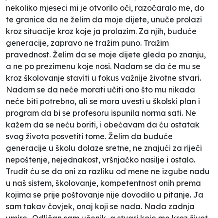
nekoliko mjeseci mi je otvorilo oči, razočaralo me, do
te granice da ne želim da moje dijete, unuče prolazi
kroz situacije kroz koje ja prolazim. Za njih, buduće
generacije, zapravo ne tražim puno. Tražim
pravednost. Želim da se moje dijete gleda po znanju,
a ne po prezimenu koje nosi. Nadam se da će mu se
kroz školovanje staviti u fokus važnije životne stvari.
Nadam se da neće morati učiti ono što mu nikada
neće biti potrebno, ali se mora uvesti u školski plan i
program da bi se profesoru ispunila norma sati. Ne
kažem da se neću boriti, i obećavam da ću ostatak
svog života posvetiti tome. Želim da buduće
generacije u školu dolaze sretne, ne znajući za riječi
nepoštenje, nejednakost, vršnjačko nasilje i ostalo.
Trudit ću se da oni za razliku od mene ne izgube nadu
u naš sistem, školovanje, kompetentnost onih prema
kojima se prije poštovanje nije dovodilo u pitanje. Ja
sam takav čovjek, onaj koji se nada. Nada zadnja
umire.. Odličan sam učenik, a stvari koje me kroz život