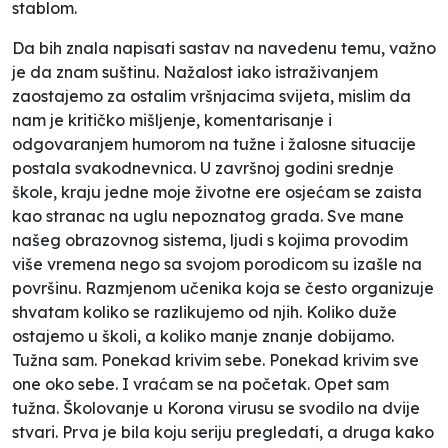
stablom.
Da bih znala napisati sastav na navedenu temu, važno
je da znam suštinu. Nažalost iako istraživanjem
zaostajemo za ostalim vršnjacima svijeta, mislim da
nam je kritičko mišljenje, komentarisanje i
odgovaranjem humorom na tužne i žalosne situacije
postala svakodnevnica. U završnoj godini srednje
škole, kraju jedne moje životne ere osjećam se zaista
kao stranac na uglu nepoznatog grada. Sve mane
našeg obrazovnog sistema, ljudi s kojima provodim
više vremena nego sa svojom porodicom su izašle na
površinu. Razmjenom učenika koja se često organizuje
shvatam koliko se razlikujemo od njih. Koliko duže
ostajemo u školi, a koliko manje znanje dobijamo.
Tužna sam. Ponekad krivim sebe. Ponekad krivim sve
one oko sebe. I vraćam se na početak. Opet sam
tužna. Školovanje u Korona virusu se svodilo na dvije
stvari. Prva je bila koju seriju pregledati, a druga kako