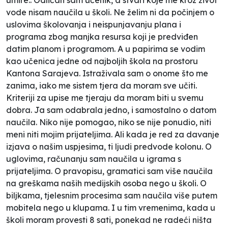
vode nisam naučila u školi. Ne želim ni da počinjem o
uslovima školovanja i neispunjavanju plana i
programa zbog manjka resursa koji je predviđen
datim planom i programom. A u papirima se vodim
kao učenica jedne od najboljih škola na prostoru
Kantona Sarajeva. Istraživala sam o onome što me
zanima, iako me sistem tjera da moram sve učiti.
Kriteriji za upise me tjeraju da moram biti u svemu
dobra. Ja sam odabrala jedno, i samostalno o datom
naučila. Niko nije pomogao, niko se nije ponudio, niti
meni niti mojim prijateljima. Ali kada je red za davanje
izjava o našim uspjesima, ti ljudi predvode kolonu. O
uglovima, računanju sam naučila u igrama s
prijateljima. O pravopisu, gramatici sam više naučila
na greškama naših medijskih osoba nego u školi. O
biljkama, tjelesnim procesima sam naučila više putem
mobitela nego u klupama. I u tim vremenima, kada u
školi moram provesti 8 sati, ponekad ne radeći ništa