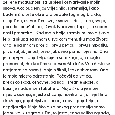
željene mogućnosti za uspjeh i ostvarivanje mojih
snova. Ako budem još vrijednija, spremnija, i ako
budem što brže okretala pedale tog mog bicikla,
uspjet' ću, ostvarit' ću svoje snove sebi i, sutra, svojoj
porodici priuštiti bolji život. Naravno, taj cilj sa sobom
nosi i prepreke... Kad malo bolje razmislim...moja škola
je bila skupa sa mnom u svakom trenutku mog života.
Ona je sa mnom prošla i prvu peticu, i prvu simpatiju,
prvu zaljubljenost, prvo ljubavno pismo i pjesmu. Ona
je moj vjerni prijatelj u čijem sam zagrljaju mogla
pronaći utjehu kad' mi se desi nešto loše. Vrlo često se
natjeram na razmišljanje o školi, i tako shvatam...Ona
je moje mjesto odrastanja. Počevši od vrtića,
predškolskog, osnovne, pa sad i srednje škole, a
kasnije nadam se i fakulteta. Moja škola je moje
mjesto učenja, mjesto sticanja novih znanja i vještina,
druženja, prijateljstva, sticanja novih prijatelja, ali i
neprijatelja. Moja škola za nekog predstavlja samo
jednu veliku zgradu. Da, to jeste jedna velika zgrada,