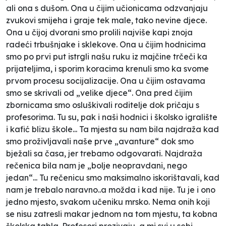
ali ona s dušom. Ona u čijim učionicama odzvanjaju
zvukovi smijeha i graje tek male, tako nevine djece.
Ona u čijoj dvorani smo prolili najviše kapi znoja
radeći trbušnjake i sklekove. Ona u čijim hodnicima
smo po prvi put istrgli našu ruku iz majčine trčeči ka
prijateljima, i sporim koracima krenuli smo ka svome
prvom procesu socijalizacije. Ona u čijim ostavama
smo se skrivali od „velike djece“. Ona pred čijim
zbornicama smo osluškivali roditelje dok pričaju s
profesorima. Tu su, pak i naši hodnici i školsko igralište
i kafić blizu škole... Ta mjesta su nam bila najdraža kad
smo proživljavali naše prve „avanture“ dok smo
bježali sa časa, jer trebamo odgovarati. Najdraža
rečenica bila nam je „bolje neopravdani, nego
jedan“... Tu rečenicu smo maksimalno iskorištavali, kad
nam je trebalo naravno..a možda i kad nije. Tu je i ono
jedno mjesto, svakom učeniku mrsko. Nema onih koji
se nisu zatresli makar jednom na tom mjestu, ta kobna
školska tabla. Profesori prozivaju, a mi svi u sebi