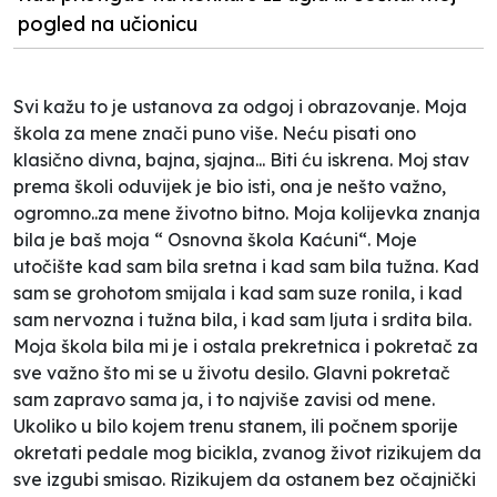
pogled na učionicu
Svi kažu to je ustanova za odgoj i obrazovanje. Moja
škola za mene znači puno više. Neću pisati ono
klasično divna, bajna, sjajna... Biti ću iskrena. Moj stav
prema školi oduvijek je bio isti, ona je nešto važno,
ogromno..za mene životno bitno. Moja kolijevka znanja
bila je baš moja “ Osnovna škola Kaćuni“. Moje
utočište kad sam bila sretna i kad sam bila tužna. Kad
sam se grohotom smijala i kad sam suze ronila, i kad
sam nervozna i tužna bila, i kad sam ljuta i srdita bila.
Moja škola bila mi je i ostala prekretnica i pokretač za
sve važno što mi se u životu desilo. Glavni pokretač
sam zapravo sama ja, i to najviše zavisi od mene.
Ukoliko u bilo kojem trenu stanem, ili počnem sporije
okretati pedale mog bicikla, zvanog život rizikujem da
sve izgubi smisao. Rizikujem da ostanem bez očajnički