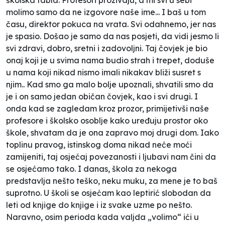
molimo samo da ne izgovore naše ime... I baš u tom
času, direktor pokuca na vrata. Svi odahnemo, jer nas
je spasio. Došao je samo da nas posjeti, da vidi jesmo li
svi zdravi, dobro, sretni i zadovoljni. Taj čovjek je bio
onaj koji je u svima nama budio strah i trepet, doduše
u nama koji nikad nismo imali nikakav bliži susret s
njim.. Kad smo ga malo bolje upoznali, shvatili smo da
je i on samo jedan običan čovjek, kao i svi drugi. I
onda kad se zagledam kroz prozor, primijetivši naše
profesore i školsko osoblje kako uređuju prostor oko
škole, shvatam da je ona zapravo moj drugi dom. Iako
toplinu pravog, istinskog doma nikad neće moći
zamijeniti, taj osjećaj povezanosti i ljubavi nam čini da
se osjećamo tako. I danas, škola za nekoga
predstavlja nešto teško, neku muku, za mene je to baš
suprotno. U školi se osjećam kao leptirić slobodan da
leti od knjige do knjige i iz svake uzme po nešto.
Naravno, osim perioda kada valjda „volimo“ ići u