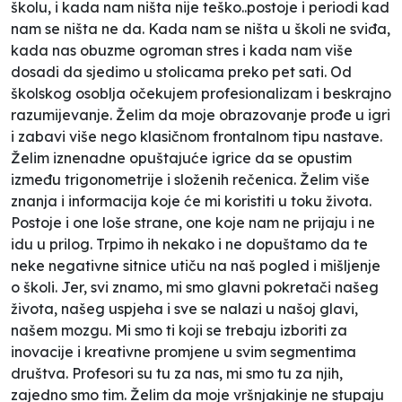
školu, i kada nam ništa nije teško..postoje i periodi kad
nam se ništa ne da. Kada nam se ništa u školi ne sviđa,
kada nas obuzme ogroman stres i kada nam više
dosadi da sjedimo u stolicama preko pet sati. Od
školskog osoblja očekujem profesionalizam i beskrajno
razumijevanje. Želim da moje obrazovanje prođe u igri
i zabavi više nego klasičnom frontalnom tipu nastave.
Želim iznenadne opuštajuće igrice da se opustim
između trigonometrije i složenih rečenica. Želim više
znanja i informacija koje će mi koristiti u toku života.
Postoje i one loše strane, one koje nam ne prijaju i ne
idu u prilog. Trpimo ih nekako i ne dopuštamo da te
neke negativne sitnice utiču na naš pogled i mišljenje
o školi. Jer, svi znamo, mi smo glavni pokretači našeg
života, našeg uspjeha i sve se nalazi u našoj glavi,
našem mozgu. Mi smo ti koji se trebaju izboriti za
inovacije i kreativne promjene u svim segmentima
društva. Profesori su tu za nas, mi smo tu za njih,
zajedno smo tim. Želim da moje vršnjakinje ne stupaju