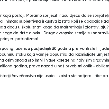
 koja postoji. Moramo spriječiti našu djecu da se sprijatel
na i nimalo subjektivna iskustva iz rata koji se dogodio kad
da dođu u školu znati koga da maltretiraju i zlostavljaju? Z
rije nego da drže olovku. Druge evropske zemlje su napravil
 primjeri patriotizma!
postignućem: u posljednjih 30 godina pretvorili ste hiljade 
oumnu stoku koja vam je dopustila da razmišljate umjesto nj
zuma osim onoga što im vi i vaše kolege na najvišim državni
 miliona godina, pravo nazad u naš prvobitni oblik - oblik
istoriji čovečanstva nije uspio – zaista ste natjerali ribe d