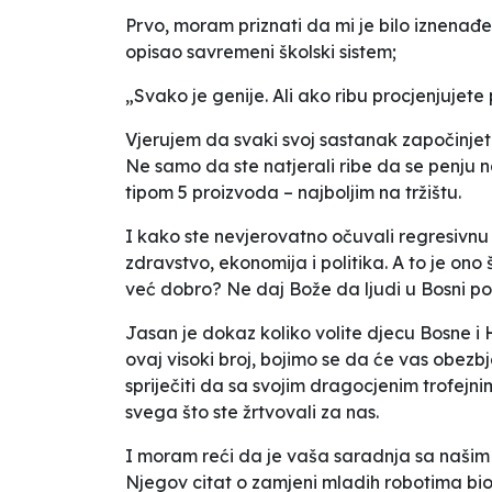
Prvo, moram priznati da mi je bilo iznenađen
opisao savremeni školski sistem;
„Svako je genije. Ali ako ribu procjenjujete 
Vjerujem da svaki svoj sastanak započinjet
Ne samo da ste natjerali ribe da se penju n
tipom 5 proizvoda – najboljim na tržištu.
I kako ste nevjerovatno očuvali regresivnu
zdravstvo, ekonomija i politika. A to je ono 
već dobro? Ne daj Bože da ljudi u Bosni počnu
Jasan je dokaz koliko volite djecu Bosne i
ovaj visoki broj, bojimo se da će vas obezb
spriječiti da sa svojim dragocjenim trofej
svega što ste žrtvovali za nas.
I moram reći da je vaša saradnja sa našim 
Njegov citat o zamjeni mladih robotima bio