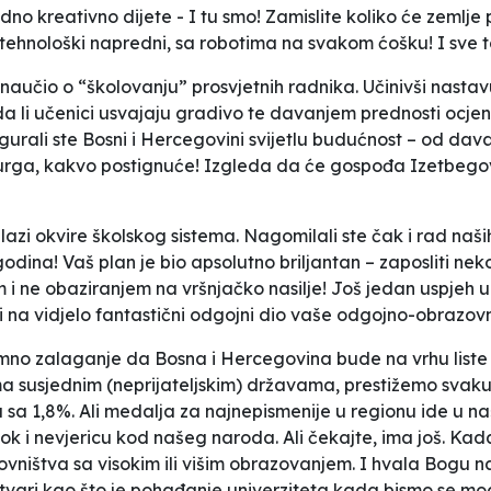
edno kreativno dijete - I tu smo! Zamislite koliko će zemlj
tehnološki napredni, sa robotima na svakom ćošku! I sve t
aučio o “školovanju” prosvjetnih radnika. Učinivši nastavu
a li učenici usvajaju gradivo te davanjem prednosti ocjeni
sigurali ste Bosni i Hercegovini svijetlu budućnost – od d
urga, kakvo postignuće! Izgleda da će gospođa Izetbegovi
ilazi okvire školskog sistema. Nagomilali ste čak i rad na
 godina! Vaš plan je bio apsolutno briljantan – zaposliti n
 i ne obaziranjem na vršnjačko nasilje! Još jedan uspje
zi na vidjelo fantastični odgojni dio vaše odgojno-obrazov
normno zalaganje da Bosna i Hercegovina bude na vrhu lis
 susjednim (neprijateljskim) državama, prestižemo svaku 
 sa 1,8%. Ali medalja za najnepismenije u regionu ide u n
ok i nevjericu kod našeg naroda. Ali čekajte, ima još. Kad
ništva sa visokim ili višim obrazovanjem. I hvala Bogu na t
stvari kao što je pohađanje univerziteta kada bismo se mogl