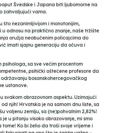
e poput Švedske i Japana biti ljubomorne na
o zahvaljujući vama.
 što nezanimljivijom i monotonijim,
 u odnosu na praktično znanje, naše tržište
avanja oružja neobučenim policajcima do
ć imati sjajnu generaciju da očuva i
ših psihologa, sa sve većim procentom
ekompetentne, psihički oštećene profesore da
h u održavanju bosanskohercegovačkog
ne ustanove.
te u svakom obrazovnom aspektu. Uzimajući
od njih! Hrvatska je na samom dnu liste, sa
ašu voljenu zemlju, sa (ne)pohvalnim 2,82%!
a je u pitanju visoko obrazovanje, mi smo
ome! Ko bi želio da troši svoje vrijeme i
i fokusirati na ono što je zaista važno –