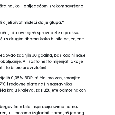
jnštajna, koji je sljedećom izrekom savršeno
cijeli život misleći da je glupa.”
čniji da ove riječi sprovedete u praksu.
meću s drugim ribama kako bi bile ocijenjene
predovao zadnjih 30 godina, baš kao ni naše
poboljšanje. Ali zašto nešto mijenjati ako je
, to bi bio pravi zločin!
cijelih 0,05% BDP-a! Molimo vas, smanjite
-3°C i redovne plate naših nastavnika
. Na kraju krajeva, zaslužujete odmor nakon
tbegovićem bila inspiracija svima nama.
arenju – moramo izgladniti samo još jednog