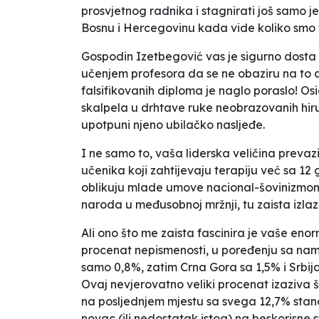
prosvjetnog radnika i stagnirati još samo j
Bosnu i Hercegovinu kada vide koliko smo 
Gospodin Izetbegović vas je sigurno dosta n
učenjem profesora da se ne obaziru na to d
falsifikovanih diploma je naglo poraslo! O
skalpela u drhtave ruke neobrazovanih hir
upotpuni njeno ubilačko nasljeđe.
I ne samo to, vaša liderska veličina prevaz
učenika koji zahtijevaju terapiju već sa 12
oblikuju mlade umove nacional-šovinizmom
naroda u međusobnoj mržnji, tu zaista izla
Ali ono što me zaista fascinira je vaše e
procenat nepismenosti, u poređenju sa nama
samo 0,8%, zatim Crna Gora sa 1,5% i Srbija
Ovaj nevjerovatno veliki procenat izaziva š
na posljednjem mjestu sa svega 12,7% stanov
novac (ili nedostatak istog) na beskorisne 