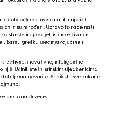
je sa ubilačkim ološem naših najbližih
a oni nisu ni rođeni. Upravo to rade naši
aista ste im prenijeli istinske životne
e užasnu grešku ujedinjavajući se i
kreativne, inovativne, inteligentne i
ih. Učinili ste ih istinskim sljedbenicima
m foteljama govorite. Pobili ste sve zakone
 majmuna.
a se penju na drveće.