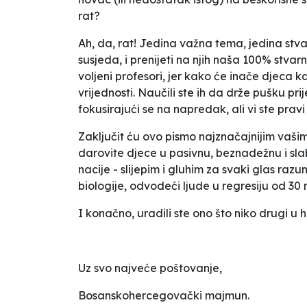
rat?
Ah, da, rat! Jedina važna tema, jedina stvar
susjeda, i prenijeti na njih naša 100% stvar
voljeni profesori, jer kako će inače djeca ka
vrijednosti. Naučili ste ih da drže pušku p
fokusirajući se na napredak, ali vi ste pravi
Zaključit ću ovo pismo najznačajnijim vašim 
darovite djece u pasivnu, beznadežnu i slab
nacije - slijepim i gluhim za svaki glas ra
biologije, odvodeći ljude u regresiju od 30
I konačno, uradili ste ono što niko drugi u h
Uz svo najveće poštovanje,
Bosanskohercegovački majmun
.