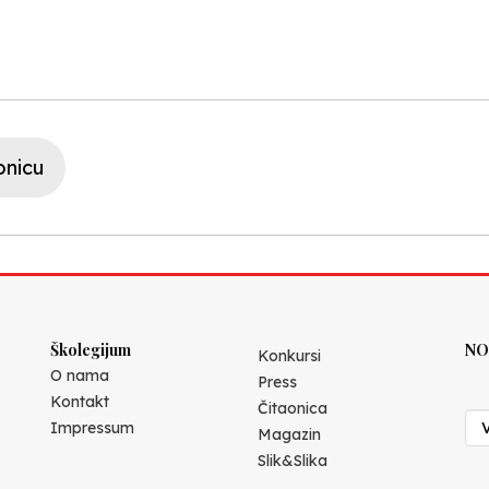
onicu
Školegijum
NO
Konkursi
O nama
Press
Kontakt
Čitaonica
Impressum
Magazin
Slik&Slika