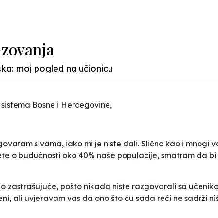
azovanja
oška: moj pogled na učionicu
 sistema Bosne i Hercegovine,
ovaram s vama, iako mi je niste dali. Slično kao i mnogi v
čujete o budućnosti oko 40% naše populacije, smatram da b
 zastrašujuće, pošto nikada niste razgovarali sa učenikom
eni, ali uvjeravam vas da ono što ću sada reći ne sadrži n