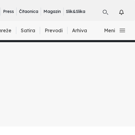
Press
Čitaonica
Magazin
Slik&Slika
mreže
Satira
Prevodi
Arhiva
Meni