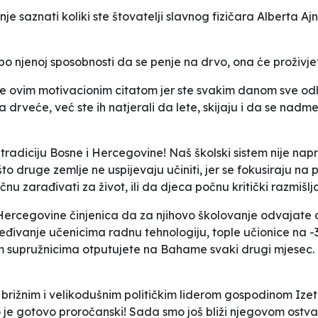
je saznati koliki ste štovatelji slavnog fizičara Alberta A
po njenoj sposobnosti da se penje na drvo, ona će proživjeti 
e ovim motivacionim citatom jer ste svakim danom sve odlu
a drveće, već ste ih natjerali da lete, skijaju i da se nad
 tradiciju Bosne i Hercegovine! Naš školski sistem nije na
što druge zemlje ne uspijevaju učiniti, jer se fokusiraju na 
 zarađivati za život, ili da djeca počnu kritički razmišljati
 Hercegovine činjenica da za njihovo školovanje odvajate 
jeđivanje učenicima radnu tehnologiju, tople učionice na 
nim supružnicima otputujete na Bahame svaki drugi mjesec
brižnim i velikodušnim političkim liderom gospodinom Ize
 je gotovo proročanski! Sada smo još bliži njegovom ostv