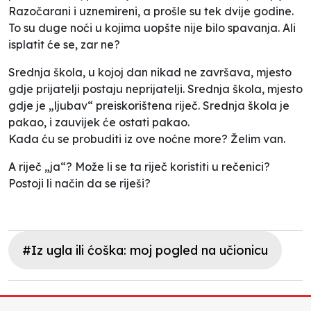
Razočarani i uznemireni, a prošle su tek dvije godine.
To su duge noći u kojima uopšte nije bilo spavanja. Ali
isplatit će se, zar ne?
Srednja škola, u kojoj dan nikad ne završava, mjesto
gdje prijatelji postaju neprijatelji. Srednja škola, mjesto
gdje je „ljubav“ preiskorištena riječ. Srednja škola je
pakao, i zauvijek će ostati pakao.
Kada ću se probuditi iz ove noćne more? Želim van.
A riječ „ja“? Može li se ta riječ koristiti u rečenici?
Postoji li način da se riješi?
#Iz ugla ili ćoška: moj pogled na učionicu