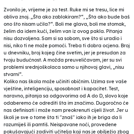
Zvonilo je, vrijeme je za test. Ruke mi se tresu, lice mi
obliva znoj. „Šta ako zablokiram?“, „Šta ako bude baš
ono što nisam učila?“. Boli me glava, boli me stomak,
želim da idem kući, želim van iz ovog pakla. Pitanja
nisu dozvoljena. Sam si sa sobom, sve što si uradio i
nisi, niko ti ne može pomoći. Treba ti dobra ocjena. Broj
u dnevniku, broj kojeg čine svetim, jer je presudan za
tvoju budućnost. A možda preuveličavam, jer su svi
problemi srednjoškolaca samo u njihovoj glavi, „nisu
stvarni“.
Koliko nas škola može učiniti običnim. Uzima sve vaše
vještine, inteligenciju, sposobnost i kapacitet. Test,
naravno, pitanja sa odgovorima od A do D, slovo koje
odaberemo će odrediti šta im značimo. Dugoročno će
nas definisati i može nam preokrenuti cijeli život. Jer u
školi je sve o tome šta ti "znaš" iako ih je briga da li
razumiješ ili pamtiš. Neispavane noći, provedene
pokušavajući zadiviti učitelja koji nas je obilježio zbog