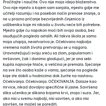
Pročitajte i naučite. Ovo nije moja ideja blaženstva.
Ovo nije mjesto o kojem sam sanjala, mjesto gdje me
učitelji razumiju i na poseban način prenose znanje, a
ne u prazno pričanje bezvrijednih činjenica iz
udžbenika koje mi nikada u životu neće biti potrebne.
Mjesto gdje ću napokon moći biti svoja osoba, bez
osuđujućih pogleda ostalih. Ali takva škola je samo
moja utopija, neostvariva je. Očekivano najbolja
vremena naših života pretvaraju se u najgora.
Uravnotežujući svoju sreću sa zlom, popularnom i
mršavom, čak i danima gladujući, jer je ona sebi
kupila najnovije hlače, a veličina je premala. Sjećanje
na sve što osoba kaže o vama, sjećanje na poglede
koje ste dobili u hodnicima dok žurite na nastavu.
Očekivanja. Očekivanja. OČEKIVANJA. Dolaze kao
mrvice, nikad dovoljno specifične ili jasne. Savršena
slika učenika je slikana bojama krvi, znoja i suza. Jer,
ako nisi u svemu najbolji, nisi savršen, a ako nisi
savršen, ne možeš se porediti.