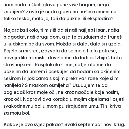
nam onda u školi glavu pune više brigom, nego
znanjem? Zašto je onda glava na našim ramenima
toliko teška, malo joj fali da pukne, ili eksplodira?
Najdraža školo, ti misliš da si naš najljepši san, naša
blagodat, naš drugi dom, a ja te osuđujem da truneš
u ljudskom paklu svom. Možda si dala, dala si i uzela.
Pojela si mi srce, izazvala da se moje tijelo potrese,
povrijedila mi misli i dovela me do ludila. Izbijaš bol u
strašnoj sreći. Rasplakala si me, natjerala me da
poželim da umrem i očekuješ da hodam sa okićenim
šeširom i šljokicama s kojim prekrivaš rane koje si mi
nanijela? S maskom osmijeha? Usuđujem te da
pogledaš kroz moje oči, ne kroz naočale koje nosim,
kroz oči. Napravi dva koraka u mojim cipelama i osjeti
svakodnevnu bol u mom pulsirajućem umu. Ti si kriva
za moju bol.
Kakav je ovo svjež pakao? Svaki septembar novi krug.