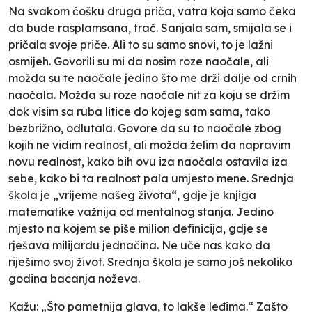
Na svakom ćošku druga priča, vatra koja samo čeka
da bude rasplamsana, trač. Sanjala sam, smijala se i
pričala svoje priče. Ali to su samo snovi, to je lažni
osmijeh. Govorili su mi da nosim roze naočale, ali
možda su te naočale jedino što me drži dalje od crnih
naočala. Možda su roze naočale nit za koju se držim
dok visim sa ruba litice do kojeg sam sama, tako
bezbrižno, odlutala. Govore da su to naočale zbog
kojih ne vidim realnost, ali možda želim da napravim
novu realnost, kako bih ovu iza naočala ostavila iza
sebe, kako bi ta realnost pala umjesto mene. Srednja
škola je „vrijeme našeg života“, gdje je knjiga
matematike važnija od mentalnog stanja. Jedino
mjesto na kojem se piše milion definicija, gdje se
rješava milijardu jednačina. Ne uče nas kako da
riješimo svoj život. Srednja škola je samo još nekoliko
godina bacanja noževa.
Kažu: „Što pametnija glava, to lakše leđima.“ Zašto