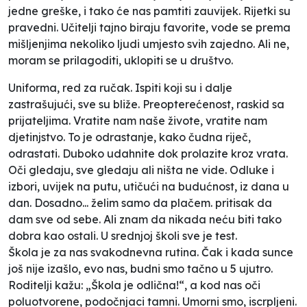
jedne greške, i tako će nas pamtiti zauvijek. Rijetki su
pravedni. Učitelji tajno biraju favorite, vode se prema
mišljenjima nekoliko ljudi umjesto svih zajedno. Ali ne,
moram se prilagoditi, uklopiti se u društvo.
Uniforma, red za ručak. Ispiti koji su i dalje
zastrašujući, sve su bliže. Preopterećenost, raskid sa
prijateljima. Vratite nam naše živote, vratite nam
djetinjstvo. To je odrastanje, kako čudna riječ,
odrastati. Duboko udahnite dok prolazite kroz vrata.
Oči gledaju, sve gledaju ali ništa ne vide. Odluke i
izbori, uvijek na putu, utičući na budućnost, iz dana u
dan. Dosadno... želim samo da plačem. pritisak da
dam sve od sebe. Ali znam da nikada neću biti tako
dobra kao ostali. U srednjoj školi sve je test.
Škola je za nas svakodnevna rutina. Čak i kada sunce
još nije izašlo, evo nas, budni smo tačno u 5 ujutro.
Roditelji kažu: „Škola je odlična!“, a kod nas oči
poluotvorene, podočnjaci tamni. Umorni smo, iscrpljeni.