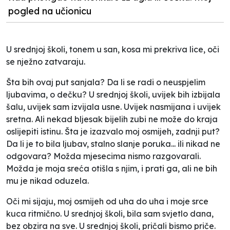
pogled na učionicu
U srednjoj školi, tonem u san, kosa mi prekriva lice, oči
se nježno zatvaraju.
Šta bih ovaj put sanjala? Da li se radi o neuspjelim
ljubavima, o dečku? U srednjoj školi, uvijek bih izbijala
šalu, uvijek sam izvijala usne. Uvijek nasmijana i uvijek
sretna. Ali nekad bljesak bijelih zubi ne može do kraja
oslijepiti istinu. Šta je izazvalo moj osmijeh, zadnji put?
Da li je to bila ljubav, stalno slanje poruka... ili nikad ne
odgovara? Možda mjesecima nismo razgovarali.
Možda je moja sreća otišla s njim, i prati ga, ali ne bih
mu je nikad oduzela.
Oči mi sijaju, moj osmijeh od uha do uha i moje srce
kuca ritmično. U srednjoj školi, bila sam svjetlo dana,
bez obzira na sve. U srednjoj školi, pričali bismo priče.