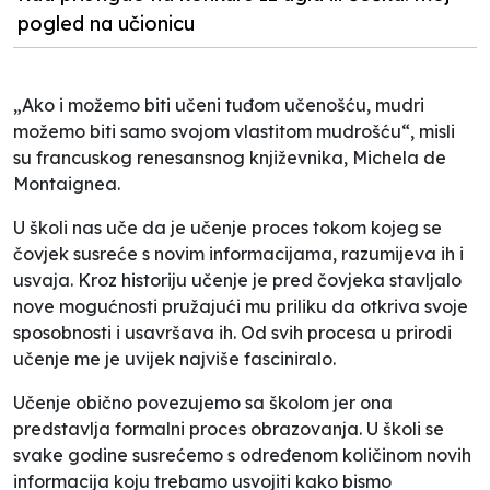
pogled na učionicu
„Ako i možemo biti učeni tuđom učenošću, mudri
možemo biti samo svojom vlastitom mudrošću“, misli
su francuskog renesansnog književnika, Michela de
Montaignea.
U školi nas uče da je učenje proces tokom kojeg se
čovjek susreće s novim informacijama, razumijeva ih i
usvaja. Kroz historiju učenje je pred čovjeka stavljalo
nove mogućnosti pružajući mu priliku da otkriva svoje
sposobnosti i usavršava ih. Od svih procesa u prirodi
učenje me je uvijek najviše fasciniralo.
Učenje obično povezujemo sa školom jer ona
predstavlja formalni proces obrazovanja. U školi se
svake godine susrećemo s određenom količinom novih
informacija koju trebamo usvojiti kako bismo