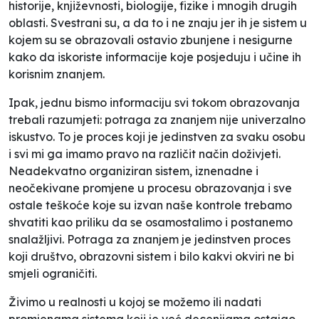
historije, književnosti, biologije, fizike i mnogih drugih
oblasti. Svestrani su, a da to i ne znaju jer ih je sistem u
kojem su se obrazovali ostavio zbunjene i nesigurne
kako da iskoriste informacije koje posjeduju i učine ih
korisnim znanjem.
Ipak, jednu bismo informaciju svi tokom obrazovanja
trebali razumjeti: potraga za znanjem nije univerzalno
iskustvo. To je proces koji je jedinstven za svaku osobu
i svi mi ga imamo pravo na različit način doživjeti.
Neadekvatno organiziran sistem, iznenadne i
neočekivane promjene u procesu obrazovanja i sve
ostale teškoće koje su izvan naše kontrole trebamo
shvatiti kao priliku da se osamostalimo i postanemo
snalažljivi. Potraga za znanjem je jedinstven proces
koji društvo, obrazovni sistem i bilo kakvi okviri ne bi
smjeli ograničiti.
Živimo u realnosti u kojoj se možemo ili nadati
promjenama sistema koji je već decenijama ostajao