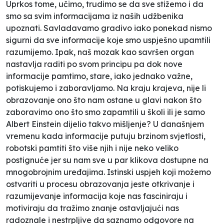
Uprkos tome, učimo, trudimo se da sve stižemo i da
smo sa svim informacijama iz naših udžbenika
upoznati. Savladavamo gradivo iako ponekad nismo
sigurni da sve informacije koje smo uspješno upamtili
razumijemo. Ipak, naš mozak kao savršen organ
nastavlja raditi po svom principu pa dok nove
informacije pamtimo, stare, iako jednako važne,
potiskujemo i zaboravljamo. Na kraju krajeva, nije li
obrazovanje ono što nam ostane u glavi nakon što
zaboravimo ono što smo zapamtili u školi ili je samo
Albert Einstein dijelio takvo mišljenje? U današnjem
vremenu kada informacije putuju brzinom svjetlosti,
robotski pamtiti što više njih i nije neko veliko
postignuće jer su nam sve u par klikova dostupne na
mnogobrojnim uređajima. Istinski uspjeh koji možemo
ostvariti u procesu obrazovanja jeste otkrivanje i
razumijevanje informacija koje nas fasciniraju i
motiviraju da tražimo znanje ostavljajući nas
radoznale i nestrpljive da saznamo odgovore na