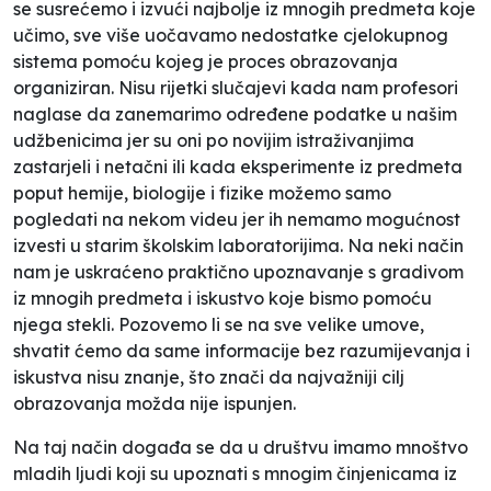
se susrećemo i izvući najbolje iz mnogih predmeta koje
učimo, sve više uočavamo nedostatke cjelokupnog
sistema pomoću kojeg je proces obrazovanja
organiziran. Nisu rijetki slučajevi kada nam profesori
naglase da zanemarimo određene podatke u našim
udžbenicima jer su oni po novijim istraživanjima
zastarjeli i netačni ili kada eksperimente iz predmeta
poput hemije, biologije i fizike možemo samo
pogledati na nekom videu jer ih nemamo mogućnost
izvesti u starim školskim laboratorijima. Na neki način
nam je uskraćeno praktično upoznavanje s gradivom
iz mnogih predmeta i iskustvo koje bismo pomoću
njega stekli. Pozovemo li se na sve velike umove,
shvatit ćemo da same informacije bez razumijevanja i
iskustva nisu znanje, što znači da najvažniji cilj
obrazovanja možda nije ispunjen.
Na taj način događa se da u društvu imamo mnoštvo
mladih ljudi koji su upoznati s mnogim činjenicama iz