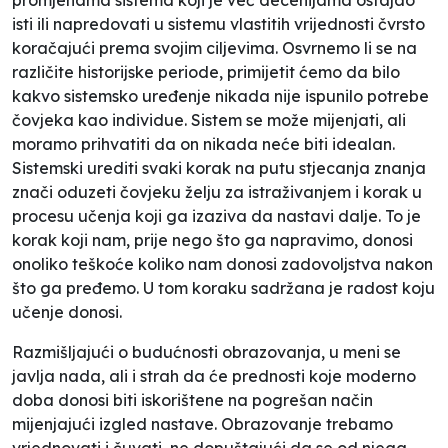
isti ili napredovati u sistemu vlastitih vrijednosti čvrsto
koračajući prema svojim ciljevima. Osvrnemo li se na
različite historijske periode, primijetit ćemo da bilo
kakvo sistemsko uređenje nikada nije ispunilo potrebe
čovjeka kao individue. Sistem se može mijenjati, ali
moramo prihvatiti da on nikada neće biti idealan.
Sistemski urediti svaki korak na putu stjecanja znanja
znači oduzeti čovjeku želju za istraživanjem i korak u
procesu učenja koji ga izaziva da nastavi dalje. To je
korak koji nam, prije nego što ga napravimo, donosi
onoliko teškoće koliko nam donosi zadovoljstva nakon
što ga pređemo. U tom koraku sadržana je radost koju
učenje donosi.
Razmišljajući o budućnosti obrazovanja, u meni se
javlja nada, ali i strah da će prednosti koje moderno
doba donosi biti iskorištene na pogrešan način
mijenjajući izgled nastave. Obrazovanje trebamo
vrjednovati i čuvati, ne dopuštajući da se od njega