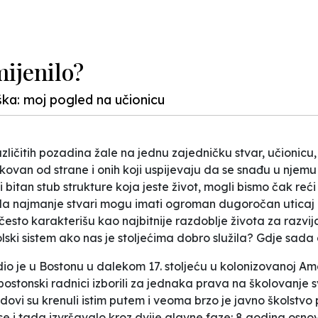
mijenilo?
oška: moj pogled na učionicu
zličitih pozadina žale na jednu zajedničku stvar, učionicu,
ovan od strane i onih koji uspijevaju da se snađu u njemu i
bitan stub strukture koja jeste život, mogli bismo čak reći
kada najmanje stvari mogu imati ogroman dugoročan uticaj
 često karakterišu kao najbitnije razdoblje života za razvi
školski sistem ako nas je stoljećima dobro služila? Gdje sa
dio je u Bostonu u dalekom 17. stoljeću u kolonizovanoj Am
bostonski radnici izborili za jednaka prava na školovanje s
ovi su krenuli istim putem i veoma brzo je javno školstv
 se i tada izvršavalo kroz dvije glavne faze: 8 godina osno