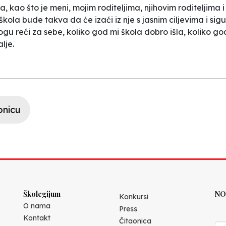
, kao što je meni, mojim roditeljima, njihovim roditeljima
la bude takva da će izaći iz nje s jasnim ciljevima i sigur
gu reći za sebe, koliko god mi škola dobro išla, koliko god
lje.
onicu
Školegijum
NO
Konkursi
O nama
Press
Kontakt
Čitaonica