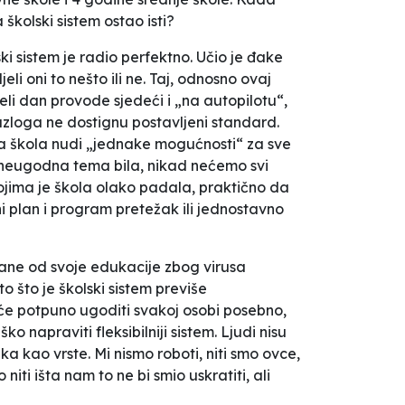
kolski sistem ostao isti?
ki sistem je radio perfektno. Učio je đake
li oni to nešto ili ne. Taj, odnosno ovaj
jeli dan provode sjedeći i „na autopilotu“,
 razloga ne dostignu postavljeni standard.
a škola nudi „jednake mogućnosti“ za sve
d neugodna tema bila, nikad nećemo svi
 kojima je škola olako padala, praktično da
avni plan i program pretežak ili jednostavno
ustane od svoje edukacije zbog virusa
 što je školski sistem previše
uće potpuno ugoditi svakoj osobi posebno,
 napraviti fleksibilniji sistem. Ljudi nisu
a kao vrste. Mi nismo roboti, niti smo ovce,
niti išta nam to ne bi smio uskratiti, ali