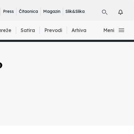
Press
Čitaonica
Magazin
Slik&Slika
mreže
Satira
Prevodi
Arhiva
Meni
?