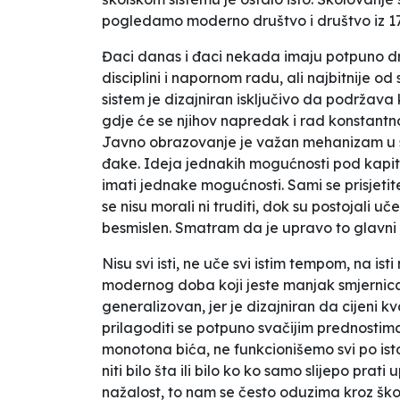
pogledamo moderno društvo i društvo iz 17.
Đaci danas i đaci nekada imaju potpuno druga
disciplini i napornom radu, ali najbitnije od
sistem je dizajniran isključivo da podržava 
gdje će se njihov napredak i rad konstantno 
Javno obrazovanje je važan mehanizam u st
đake. Ideja jednakih mogućnosti pod kapit
imati jednake mogućnosti. Sami se prisjetite
se nisu morali ni truditi, dok su postojali uč
besmislen. Smatram da je upravo to glavni
Nisu svi isti, ne uče svi istim tempom, na is
modernog doba koji jeste manjak smjernica 
generalizovan, jer je dizajniran da cijeni
prilagoditi se potpuno svačijim prednostima i
monotona bića, ne funkcionišemo svi po istom
niti bilo šta ili bilo ko ko samo slijepo prat
nažalost, to nam se često oduzima kroz ško