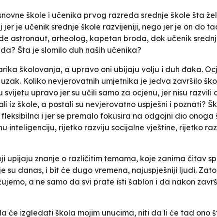
novne škole i učenika prvog razreda srednje škole šta že
 jer je učenik srednje škole razvijeniji, nego jer je on do 
de astronaut, arheolog, kapetan broda, dok učenik srednje
ada? Šta je slomilo duh naših učenika?
karika školovanja, a upravo oni ubijaju volju i duh đaka. O
 uzak. Koliko nevjerovatnih umjetnika je jedva završilo škol
svijetu upravo jer su učili samo za ocjenu, jer nisu razvili
sali iz škole, a postali su nevjerovatno uspješni i poznati? 
 fleksibilna i jer se premalo fokusira na odgojni dio onog
 inteligenciju, rijetko razviju socijalne vještine, rijetko r
 upijaju znanje o različitim temama, koje zanima čitav spek
e su danas, i bit će dugo vremena, najuspješniji ljudi. Zato
ujemo, a ne samo da svi prate isti šablon i da nakon završ
 će izgledati škola mojim unucima, niti da li će tad ono