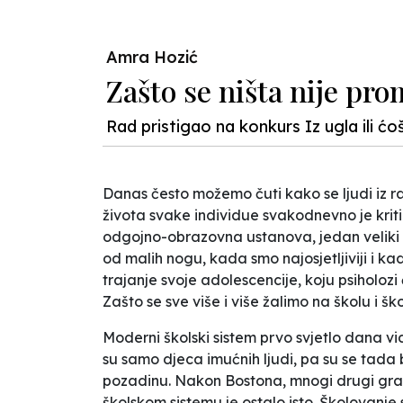
Amra Hozić
Zašto se ništa nije pro
Rad pristigao na konkurs Iz ugla ili ć
Danas često možemo čuti kako se ljudi iz ra
života svake individue svakodnevno je kritik
odgojno-obrazovna ustanova, jedan veliki i 
od malih nogu, kada smo najosjetljiviji i 
trajanje svoje adolescencije, koju psiholozi
Zašto se sve više i više žalimo na školu i 
Moderni školski sistem prvo svjetlo dana vi
su samo djeca imućnih ljudi, pa su se tada 
pozadinu. Nakon Bostona, mnogi drugi grad
školskom sistemu je ostalo isto. Školovanje