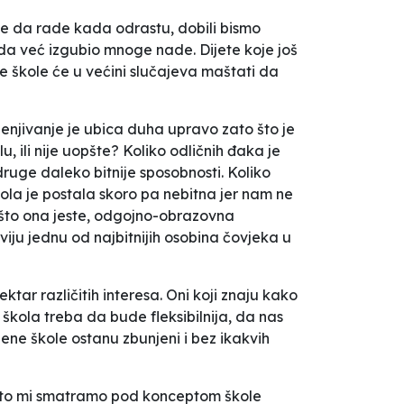
le da rade kada odrastu, dobili bismo
tada već izgubio mnoge nade. Dijete koje još
 škole će u većini slučajeva maštati da
cjenjivanje je ubica duha upravo zato što je
u, ili nije uopšte? Koliko odličnih đaka je
 druge daleko bitnije sposobnosti. Koliko
Škola je postala skoro pa nebitna jer nam ne
a što ona jeste, odgojno-obrazovna
azviju jednu od najbitnijih osobina čovjeka u
tar različitih interesa. Oni koji znaju kako
 škola treba da bude fleksibilnija, da nas
ene škole ostanu zbunjeni i bez ikakvih
 što mi smatramo pod konceptom škole