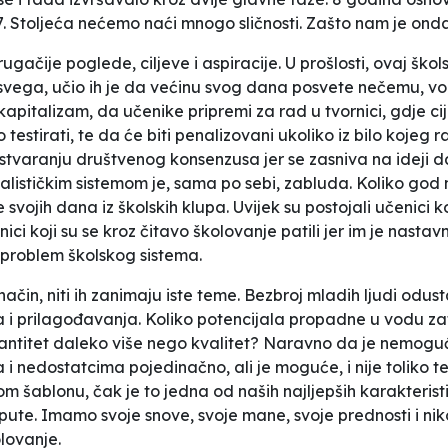
 Stoljeća nećemo naći mnogo sličnosti. Zašto nam je onda š
čije poglede, ciljeve i aspiracije. U prošlosti, ovaj škols
 svega, učio ih je da većinu svog dana posvete nečemu, volje
kapitalizam, da učenike pripremi za rad u tvornici, gdje ci
testirati, te da će biti penalizovani ukoliko iz bilo kojeg
varanju društvenog konsenzusa jer se zasniva na ideji d
alističkim sistemom je, sama po sebi, zabluda. Koliko go
 svojih dana iz školskih klupa. Uvijek su postojali učenici
enici koji su se kroz čitavo školovanje patili jer im je nast
 problem školskog sistema.
ti način, niti ih zanimaju iste teme. Bezbroj mladih ljudi od
i prilagođavanja. Koliko potencijala propadne u vodu zato
 kvantitet daleko više nego kvalitet? Naravno da je nemog
 nedostatcima pojedinačno, ali je moguće, i nije toliko teško
 šablonu, čak je to jedna od naših najljepših karakteristik
i upute. Imamo svoje snove, svoje mane, svoje prednosti i niko 
lovanje.