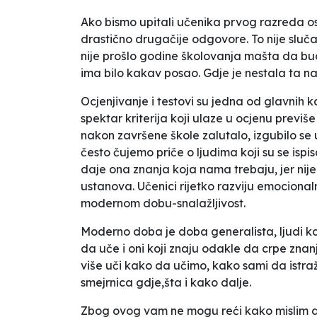
Ako bismo upitali učenika prvog razreda os
drastično drugačije odgovore. To nije slučaj
nije prošlo godine školovanja mašta da bu
ima bilo kakav posao. Gdje je nestala ta n
Ocjenjivanje i testovi su jedna od glavnih 
spektar kriterija koji ulaze u ocjenu previše
nakon završene škole zalutalo, izgubilo se u 
često čujemo priče o ljudima koji su se ispi
daje ona znanja koja nama trebaju, jer nije
ustanova. Učenici rijetko razviju emocionalnu
modernom dobu-snalažljivost.
Moderno doba je doba generalista, ljudi koji
da uče i oni koji znaju odakle da crpe znanj
više uči kako da učimo, kako sami da istraž
smejrnica gdje,šta i kako dalje.
Zbog ovog vam ne mogu reći kako mislim da