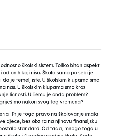
 odnosno školski sistem. Toliko bitan aspekt
 od onih koji nisu. Škola sama po sebi je
 i da je temelj iste. U školskim klupama smo
 na nas. U školskim klupama smo kroz
janje ličnosti. U čemu je onda problem?
da griješimo nakon svog tog vremena?
erici. Prije toga pravo na školovanje imala
ve djece, bez obzira na njihovu finansijsku
o postalo standard. Od tada, mnogo toga u
vne škole i 4 godine srednje škole. Kada