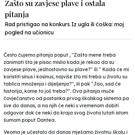
Zašto su zavjese plave i ostala
pitanja
Rad pristigao na konkurs Iz ugla ili ćoška: moj
pogled na učionicu
Često čujemo pitanja poput , "Zašto mene treba
zanimati šta je pisac mislio kada je rekao da su
zavjese plave, jednostavno su plave?" ili " Kada će mi
koristiti sinus i kosinus, najviše što mi treba u životu su
tablica množenja i dijeljenja?", ili pak "Jao, sad će
historija, kome to još treba?". Ova pitanja muče
čovječanstvo od postanka prvog školskog sistema pa
sve do danas, a na njih će neki s vremenom dobiti
odgovor dok će neki do kraja svog života lutati istom
šumom poput Dantea.
Veoma je učestalo da danas mješamo životnu školu i