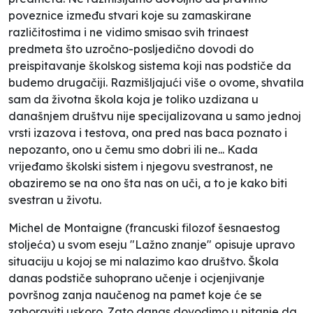
poveznice između stvari koje su zamaskirane
različitostima i ne vidimo smisao svih trinaest
predmeta što uzročno-posljedično dovodi do
preispitavanje školskog sistema koji nas podstiče da
budemo drugačiji. Razmišljajući više o ovome, shvatila
sam da životna škola koja je toliko uzdizana u
današnjem društvu nije specijalizovana u samo jednoj
vrsti izazova i testova, ona pred nas baca poznato i
nepozanto, ono u čemu smo dobri ili ne... Kada
vrijeđamo školski sistem i njegovu svestranost, ne
obaziremo se na ono šta nas on uči, a to je kako biti
svestran u životu.
Michel de Montaigne (francuski filozof šesnaestog
stoljeća) u svom eseju "Lažno znanje" opisuje upravo
situaciju u kojoj se mi nalazimo kao društvo. Škola
danas podstiče suhoprano učenje i ocjenjivanje
površnog zanja naučenog na pamet koje će se
zaboraviti uskoro. Zato danas dovodimo u pitanje da