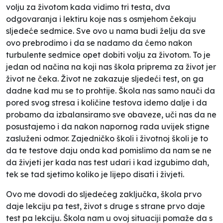
volju za životom kada vidimo tri testa, dva
odgovaranja i lektiru koje nas s osmjehom čekaju
sljedeće sedmice. Sve ovo u nama budi želju da sve
ovo prebrodimo i da se nadamo da ćemo nakon
turbulente sedmice opet dobiti volju za životom. To je
jedan od načina na koji nas škola priprema za život jer
život ne čeka. Život ne zakazuje sljedeći test, on ga
dadne kad mu se to prohtije. Škola nas samo nauči da
pored svog stresa i količine testova idemo dalje i da
probamo da izbalansiramo sve obaveze, uči nas da ne
posustajemo i da nakon napornog rada uvijek stigne
zasluženi odmor. Zajedničko školi i životnoj školi je to
da te testove daju onda kad pomislimo da nam se ne
da živjeti jer kada nas test udari i kad izgubimo dah,
tek se tad sjetimo koliko je lijepo disati i živjeti.
Ovo me dovodi do sljedećeg zaključka, škola prvo
daje lekciju pa test, život s druge s strane prvo daje
test pa lekciju. Škola nam u ovoj situaciji pomaže da s