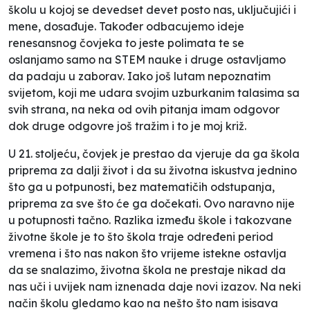
školu u kojoj se devedset devet posto nas, uključujići i
mene, dosađuje. Također odbacujemo ideje
renesansnog čovjeka to jeste polimata te se
oslanjamo samo na STEM nauke i druge ostavljamo
da padaju u zaborav. Iako još lutam nepoznatim
svijetom, koji me udara svojim uzburkanim talasima sa
svih strana, na neka od ovih pitanja imam odgovor
dok druge odgovre još tražim i to je moj križ.
U 21. stoljeću, čovjek je prestao da vjeruje da ga škola
priprema za dalji život i da su životna iskustva jednino
što ga u potpunosti, bez matematičih odstupanja,
priprema za sve što će ga dočekati. Ovo naravno nije
u potupnosti tačno. Razlika između škole i takozvane
životne škole je to što škola traje određeni period
vremena i što nas nakon što vrijeme istekne ostavlja
da se snalazimo, životna škola ne prestaje nikad da
nas uči i uvijek nam iznenada daje novi izazov. Na neki
način školu gledamo kao na nešto što nam isisava