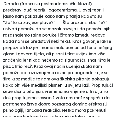
Derrida (francuski postmodernistički filozof)
predstavljaući teoriju logocentrizma. U ovoj teoriji
jasno nam pokazuje kako nam pitanja kao što su
"Zašto su zavjese plave?" ili "Šta prozor simboliše?"
ustvari pomažu da se mozak razvija i da pomoću njih
razaznajemo tajne poruke i čitamo između redova
kada nam se predstavi neki tekst. Kroz govor je lakše
prepoznati laž jer imamo malu pomoć od tona nečijeg
glasa i govora tijela, ali pisani tekst uvijek ima više
značenja jer nikad nećemo sa sigurnošću znati 'šta je
pisac htio reći'. Kroz ovaj način učenja škola nam
pomaže da razaznajemo razne propagande koje se
šire kroz medije te nam ova školska pitanja pokazuju
kako biti više medijski pismeni u svijetu laži. Propitujući
sebe slična pitanja s vremena na vrijeme u tri u jutro
dok propitujemo smisao života nas može spriječiti da
postanemo žrtve dobro poznatog domino efekta (U
psihologiji, lančana reakcija. Netko mora pokrenuti
pad prve kockice koja zatim ruši ostale u nizu, a