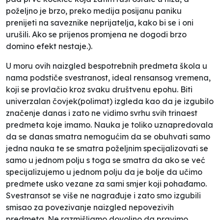
poželjno je brzo, preko medija posijanu paniku
prenijeti na saveznike neprijatelja, kako bi se i oni
urušili. Ako se prijenos promjena ne dogodi brzo
domino efekt nestaje.).
U moru ovih naizgled bespotrebnih predmeta škola u
nama podstiče svestranost, ideal rensansog vremena,
koji se provlačio kroz svaku društvenu epohu. Biti
univerzalan čovjek(polimat) izgleda kao da je izgubilo
značenje danas i zato ne vidimo svrhu svih trinaest
predmeta koje imamo. Nauka je toliko uznapredovala
da se danas smatra nemogućim da se obuhvati samo
jedna nauka te se smatra poželjnim specijalizovati se
samo u jednom polju s toga se smatra da ako se već
specijalizujemo u jednom polju da je bolje da učimo
predmete usko vezane za sami smjer koji pohađamo.
Svestransot se više ne nagrađuje i zato smo izgubili
smisao za povezivanje naizgled nepovezivih
predmeta. Ne razmišljamo dovoljno da pravimo