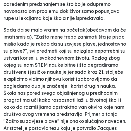
određenim predznanjem se što bolje odupremo
novonastalom problemu dok život samo popunjava
rupe u lekcijama koje škola nije ispredavala.
Sada da se malo vratim na početak(obećavam da će
imati smisla), "Zašto mene treba zanimati šta je pisac
mislio kada je rekao da su zavjese plave, jednostavno
su plave?", svi predmeti koji su naizgled nepotrebni su
ustvari korisni u svakodnevnom životu. Razlog zbog
kojeg su nam STEM nauke bitne i što degradiramo
društvene i jezičke nauke je jer sada kroz 21. stoljeće
eksplicitno vidimo njihovu korist i zaboravljamo da
pogledamo dublje značenje i korist drugih nauka.
Škola nas pored svega objašnjenog u predhodnim
pragrafima uči kako raspoznati laži u životnoj školi i
kako da razmišljamo apstraktno van okvira koje nam
društvo ovog vremena predstavlja. Prijmer pitanja
"Zašto su zavjese plave" nije onako slučajno naveden.
Aristotel je postavio tezu koju je potvrdio Jacques