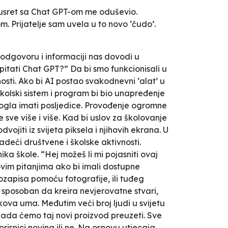
 susret sa Chat GPT-om me oduševio.
. Prijatelje sam uvela u to novo ‘čudo’.
 odgovoru i informaciji nas dovodi u
 pitati Chat GPT?” Da bi smo funkcionisali u
sti. Ako bi AI postao svakodnevni ‘alat’ u
školski sistem i program bi bio unapređenje
gla imati posljedice. Provođenje ogromne
sve više i više. Kad bi uslov za školovanje
jiti iz svijeta piksela i njihovih ekrana. U
deći društvene i školske aktivnosti.
 škole. “Hej možeš li mi pojasniti ovaj
vim pitanjima ako bi imali dostupne
zapisa pomoću fotografije, ili tuđeg
e sposoban da kreira nevjerovatne stvari,
kova uma. Međutim veći broj ljudi u svijetu
 kada ćemo taj novi proizvod preuzeti. Sve
isnici novina ili ne. Na osnovu utjecaja