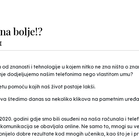
na bolje!?
I
 znanosti i tehnologije u kojem nitko ne zna ništa o znanos
enje dodjeljujemo našim telefonima nego vlastitom umu?
tu pomoću kojih naš život postaje lakši.
slova štedimo danas sa nekoliko klikova na pametnim uređa
 2020. godini gdje smo bili osuđeni na naša računala i te
omunikacija se obavljala online. Ne samo to, mnogi su već
ijelo dobre rezultate kod mnogih učenika, kao što je i pr