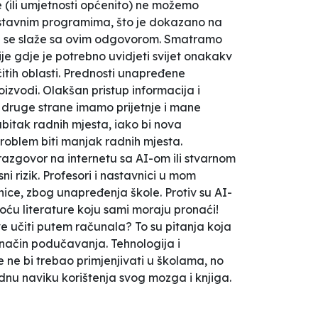
 (ili umjetnosti općenito) ne možemo
nastavnim programima, što je dokazano na
ca se slaže sa ovim odgovorom. Smatramo
je gdje je potrebno uvidjeti svijet onakakv
čitih oblasti. Prednosti unapređene
roizvodi. Olakšan pristup informacija i
 druge strane imamo prijetnje i mane
bitak radnih mjesta, iako bi nova
roblem biti manjak radnih mjesta.
 razgovor na internetu sa AI-om ili stvarnom
i rizik. Profesori i nastavnici u mom
ice, zbog unapređenja škole. Protiv su AI-
moću literature koju sami moraju pronaći!
e učiti putem računala? To su pitanja koja
 način podučavanja. Tehnologija i
se ne bi trebao primjenjivati u školama, no
radnu naviku korištenja svog mozga i knjiga.