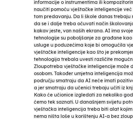
informacije o instrumentima ili kompozitor
naučiti pomoću vještačke inteligencije već
tom predavanju. Da li škole danas trebaju
da se i dalje treba očuvati način školovanj
kakav jeste, van naših ekrana. AI ima svoje 
tehnologije su poboljšanje za građane kao što
usluge u poduzećima koje bi omogućila vješ
vještačke inteligencije kao što je prekomj
tehnologija trebala uvesti različite moguć
Zloupotreba vještačke inteligencije može do
osobom. Također umjetna inteligencija može b
području smatraju da AI neće imati pozitiv
a jer smatraju da učenici trebaju učiti iz k
Kako će učionice izgledati za nekoliko god
ćemo tek saznati. U današnjem svijetu potr
vještačka inteligencija treba biti alat kojim
nema ništa loše u korištenju AI-a bez zloupo