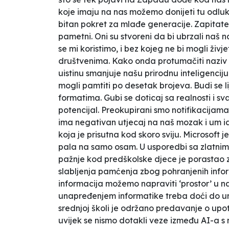
koje imaju na nas možemo donijeti tu odluku
bitan pokret za mlađe generacije. Zapitate 
pametni. Oni su stvoreni da bi ubrzali naš 
se mi koristimo, i bez kojeg ne bi mogli ž
društvenima. Kako onda protumačiti naziv ‘
uistinu smanjuje našu prirodnu inteligenci
mogli pamtiti po desetak brojeva. Budi se lij
formatima. Gubi se doticaj sa realnosti i 
potencijal. Preokupirani smo notifikacijam
ima negativan utjecaj na naš mozak i um i
koja je prisutna kod skoro sviju. Microsoft
pala na samo osam. U usporedbi sa zlatnim 
pažnje kod predškolske djece je porastao z
slabljenja pamćenja zbog pohranjenih info
informacija možemo napraviti ‘prostor’ u 
unapređenjem informatike treba doći do una
srednjoj školi je održano predavanje o upo
uvijek se nismo dotakli veze između AI-a s 